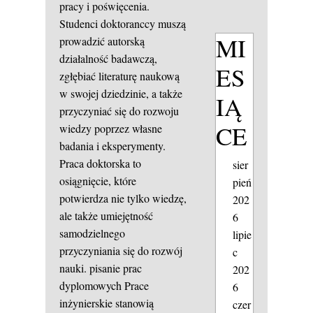
pracy i poświęcenia.
Studenci doktoranccy muszą
MI
prowadzić autorską
działalność badawczą,
ES
zgłębiać literaturę naukową
w swojej dziedzinie, a także
IĄ
przyczyniać się do rozwoju
CE
wiedzy poprzez własne
badania i eksperymenty.
Praca doktorska to
sier
osiągnięcie, które
pień
potwierdza nie tylko wiedzę,
202
ale także umiejętność
6
samodzielnego
lipie
przyczyniania się do rozwój
c
nauki.
pisanie prac
202
dyplomowych
Prace
6
inżynierskie stanowią
czer