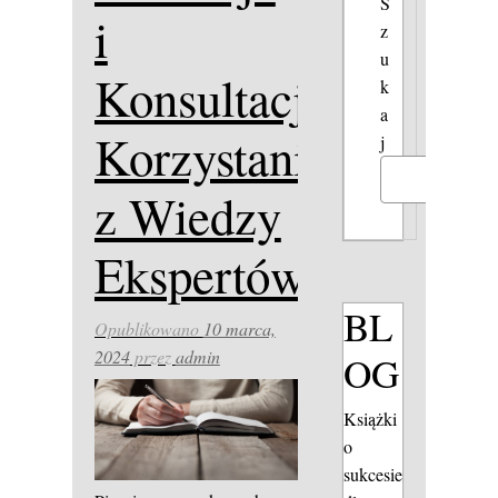
S
i
z
u
Konsultacje:
k
a
Korzystanie
j
Szukaj
z Wiedzy
Ekspertów
BL
Opublikowano
10 marca,
2024
przez
admin
OG
Książki
o
sukcesie