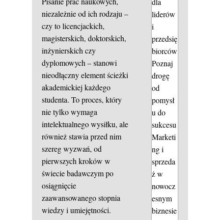
Pisanie prac naukowych,
dla
niezależnie od ich rodzaju –
liderów
czy to licencjackich,
i
magisterskich, doktorskich,
przedsię
inżynierskich czy
biorców
dyplomowych – stanowi
Poznaj
nieodłączny element ścieżki
drogę
akademickiej każdego
od
studenta. To proces, który
pomysł
nie tylko wymaga
u do
intelektualnego wysiłku, ale
sukcesu
również stawia przed nim
Marketi
szereg wyzwań, od
ng i
pierwszych kroków w
sprzeda
świecie badawczym po
ż w
osiągnięcie
nowocz
zaawansowanego stopnia
esnym
wiedzy i umiejętności.
biznesie