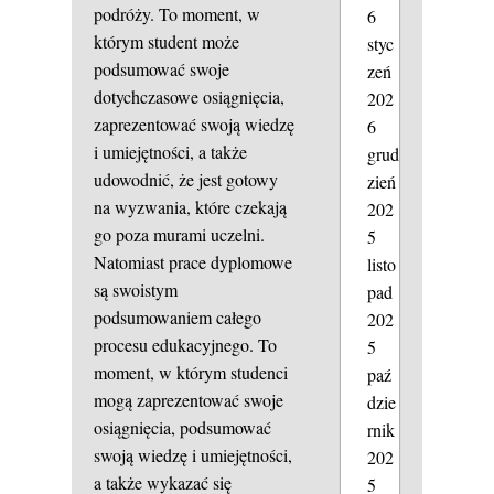
podróży. To moment, w
6
którym student może
styc
podsumować swoje
zeń
dotychczasowe osiągnięcia,
202
zaprezentować swoją wiedzę
6
i umiejętności, a także
grud
udowodnić, że jest gotowy
zień
na wyzwania, które czekają
202
go poza murami uczelni.
5
Natomiast prace dyplomowe
listo
są swoistym
pad
podsumowaniem całego
202
procesu edukacyjnego. To
5
moment, w którym studenci
paź
mogą zaprezentować swoje
dzie
osiągnięcia, podsumować
rnik
swoją wiedzę i umiejętności,
202
a także wykazać się
5