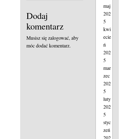
maj
Dodaj
202
5
komentarz
kwi
ecie
Musisz się
zalogować
, aby
ń
móc dodać komentarz.
202
5
mar
zec
202
5
luty
202
5
styc
zeń
202