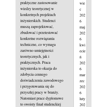
praktyczne zastosowanie
wie
wiedzy teoretycznej w
c
konkretnych projektach
202
inżynierskich. Studenci
6
muszą zaprojektować,
maj
zbudować i przetestować
202
konkretne rozwiązania
6
techniczne, co wymaga
kwi
zarówno umiejętności
ecie
teoretycznych, jak i
ń
praktycznych. Praca
202
inżynierska to okazja do
6
zdobycia cennego
mar
doświadczenia zawodowego
zec
i przygotowania się do
202
przyszłej pracy w branży.
6
Natomiast prace dyplomowe
luty
to swoisty finał studenckiej
202