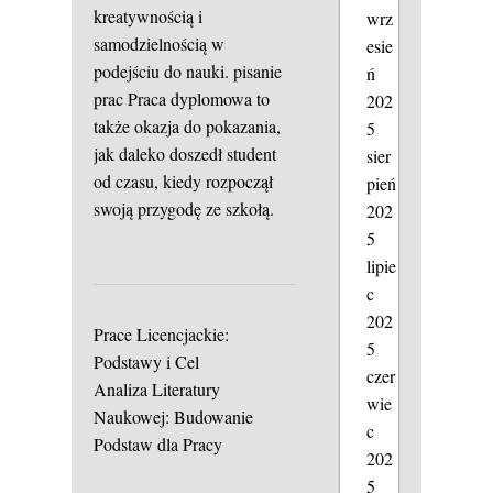
kreatywnością i
wrz
samodzielnością w
esie
podejściu do nauki.
pisanie
ń
prac
Praca dyplomowa to
202
także okazja do pokazania,
5
jak daleko doszedł student
sier
od czasu, kiedy rozpoczął
pień
swoją przygodę ze szkołą.
202
5
lipie
c
202
Prace Licencjackie:
5
Podstawy i Cel
czer
Analiza Literatury
wie
Naukowej: Budowanie
c
Podstaw dla Pracy
202
5