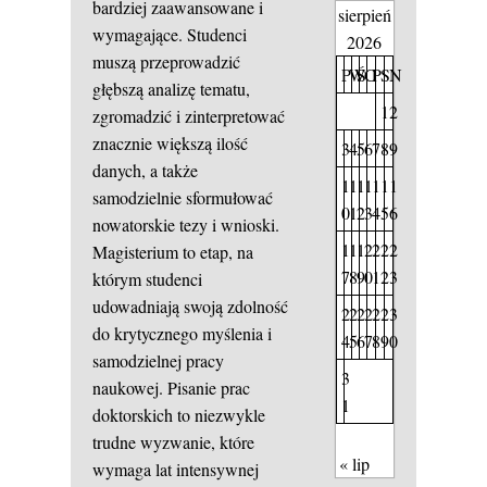
bardziej zaawansowane i
sierpień
wymagające. Studenci
2026
muszą przeprowadzić
P
W
Ś
C
P
S
N
głębszą analizę tematu,
1
2
zgromadzić i zinterpretować
znacznie większą ilość
3
4
5
6
7
8
9
danych, a także
1
1
1
1
1
1
1
samodzielnie sformułować
0
1
2
3
4
5
6
nowatorskie tezy i wnioski.
1
1
1
2
2
2
2
Magisterium to etap, na
7
8
9
0
1
2
3
którym studenci
udowadniają swoją zdolność
2
2
2
2
2
2
3
do krytycznego myślenia i
4
5
6
7
8
9
0
samodzielnej pracy
3
naukowej. Pisanie prac
1
doktorskich to niezwykle
trudne wyzwanie, które
« lip
wymaga lat intensywnej