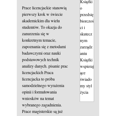
Książki
Prace licencjackie stanowią
o
pierwszy krok w świecie
przedsię
akademickim dla wielu
biorczoś
studentów. To okazja do
ci i
zanurzenia się w
skutecz
konkretnym temacie,
nym
zapoznania się z metodami
zarządz
badawczymi oraz nauki
aniu
podstawowych technik
Książki
analizy danych.
pisanie prac
wspieraj
licencjackich
Praca
ące
licencjacka to próba
świado
samodzielnego wyrażenia
my styl
opinii i formułowania
życia
wniosków na temat
wybranego zagadnienia.
Prace magisterskie są już