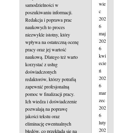
wie
samodzielności w
c
poszukiwaniu informacji.
202
Redakcja i poprawa prac
6
naukowych to proces
maj
niezwykle istotny, który
202
wpływa na ostateczną ocenę
6
pracy oraz jej wartość
kwi
naukową. Dlatego też warto
ecie
korzystać z usług
ń
doświadczonych
202
redaktorów, którzy potrafią
6
zapewnić profesjonalną
mar
pomoc w finalizacji pracy.
zec
Ich wiedza i doświadczenie
202
pozwalają na poprawę
6
jakości tekstu oraz
luty
eliminację ewentualnych
202
błędów, co przekłada się na