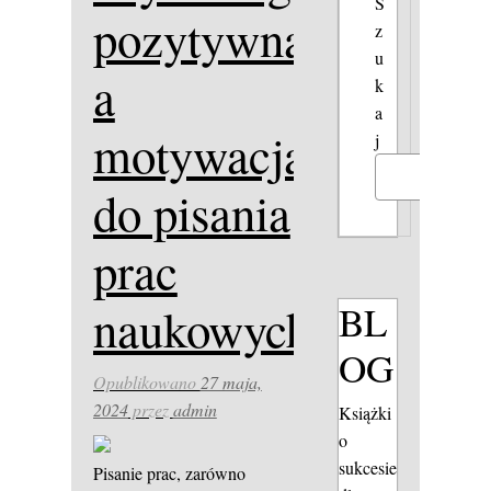
S
pozytywna
z
u
a
k
a
motywacja
j
Szukaj
do pisania
prac
BL
naukowych
OG
Opublikowano
27 maja,
2024
przez
admin
Książki
o
sukcesie
Pisanie prac, zarówno