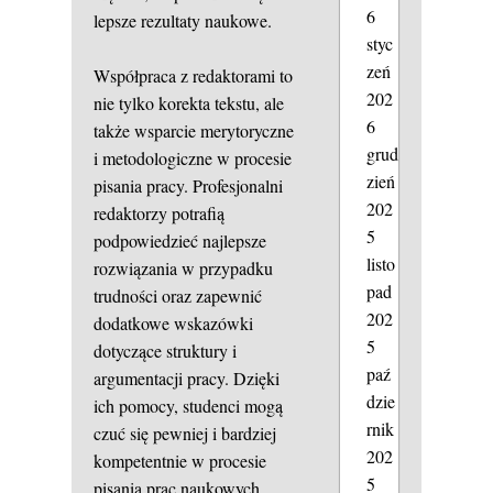
6
lepsze rezultaty naukowe.
styc
zeń
Współpraca z redaktorami to
202
nie tylko korekta tekstu, ale
6
także wsparcie merytoryczne
grud
i metodologiczne w procesie
zień
pisania pracy. Profesjonalni
202
redaktorzy potrafią
5
podpowiedzieć najlepsze
listo
rozwiązania w przypadku
pad
trudności oraz zapewnić
202
dodatkowe wskazówki
5
dotyczące struktury i
paź
argumentacji pracy. Dzięki
dzie
ich pomocy, studenci mogą
rnik
czuć się pewniej i bardziej
202
kompetentnie w procesie
5
pisania prac naukowych.