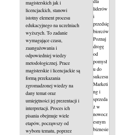
dla
magisterskich jak i
liderów
licencjackich, stanowi
i
istotny element procesu
przedsię
edukacyjnego na uczelniach
biorców
wyższych. To zadanie
Poznaj
wymagające czasu,
drogę
zaangażowania i
od
odpowiedniej wiedzy
pomysł
metodologicznej. Prace
u do
magisterskie i licencjackie są
sukcesu
formą przekazania
Marketi
zgromadzonej wiedzy na
ng i
dany temat oraz
sprzeda
umiejętności jej prezentacji i
ż w
interpretacji. Proces ich
nowocz
pisania obejmuje wiele
esnym
etapów, począwszy od
biznesie
wyboru tematu, poprzez