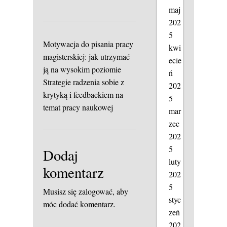
maj
202
5
Motywacja do pisania pracy
kwi
magisterskiej: jak utrzymać
ecie
ją na wysokim poziomie
ń
Strategie radzenia sobie z
202
krytyką i feedbackiem na
5
temat pracy naukowej
mar
zec
202
5
Dodaj
luty
komentarz
202
5
Musisz się
zalogować
, aby
styc
móc dodać komentarz.
zeń
202