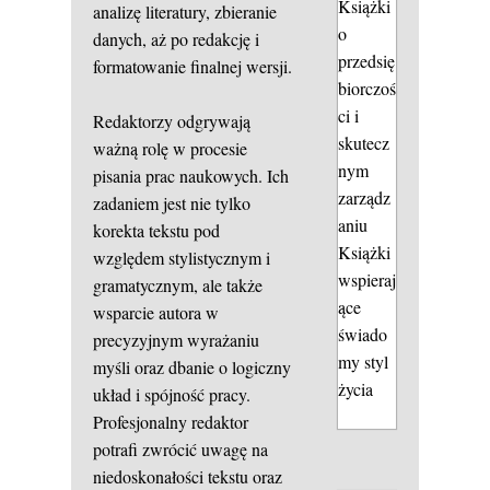
Książki
analizę literatury, zbieranie
o
danych, aż po redakcję i
przedsię
formatowanie finalnej wersji.
biorczoś
ci i
Redaktorzy odgrywają
skutecz
ważną rolę w procesie
nym
pisania prac naukowych. Ich
zarządz
zadaniem jest nie tylko
aniu
korekta tekstu pod
Książki
względem stylistycznym i
wspieraj
gramatycznym, ale także
ące
wsparcie autora w
świado
precyzyjnym wyrażaniu
my styl
myśli oraz dbanie o logiczny
życia
układ i spójność pracy.
Profesjonalny redaktor
potrafi zwrócić uwagę na
niedoskonałości tekstu oraz