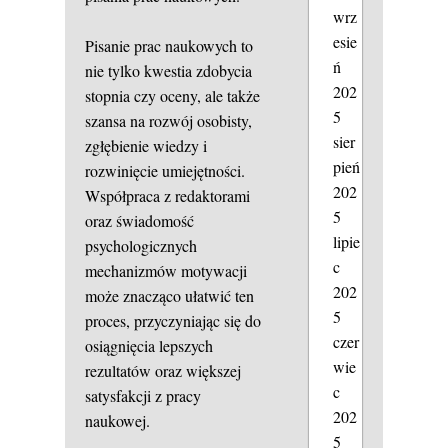
wrz
esie
Pisanie prac naukowych to
ń
nie tylko kwestia zdobycia
202
stopnia czy oceny, ale także
5
szansa na rozwój osobisty,
sier
zgłębienie wiedzy i
pień
rozwinięcie umiejętności.
202
Współpraca z redaktorami
5
oraz świadomość
lipie
psychologicznych
c
mechanizmów motywacji
202
może znacząco ułatwić ten
5
proces, przyczyniając się do
czer
osiągnięcia lepszych
wie
rezultatów oraz większej
c
satysfakcji z pracy
202
naukowej.
5