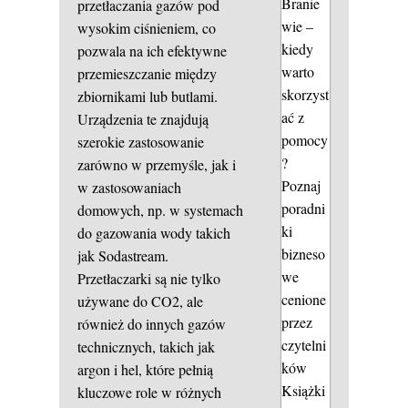
Branie
przetłaczania gazów pod
wie –
wysokim ciśnieniem, co
kiedy
pozwala na ich efektywne
warto
przemieszczanie między
skorzyst
zbiornikami lub butlami.
ać z
Urządzenia te znajdują
pomocy
szerokie zastosowanie
?
zarówno w przemyśle, jak i
Poznaj
w zastosowaniach
poradni
domowych, np. w systemach
ki
do gazowania wody takich
bizneso
jak Sodastream.
we
Przetłaczarki są nie tylko
cenione
używane do CO2, ale
przez
również do innych gazów
czytelni
technicznych, takich jak
ków
argon i hel, które pełnią
Książki
kluczowe role w różnych