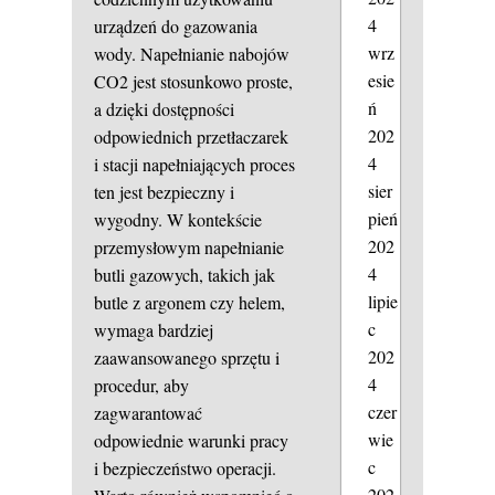
4
urządzeń do gazowania
wrz
wody. Napełnianie nabojów
esie
CO2 jest stosunkowo proste,
ń
a dzięki dostępności
202
odpowiednich przetłaczarek
4
i stacji napełniających proces
sier
ten jest bezpieczny i
pień
wygodny. W kontekście
202
przemysłowym napełnianie
4
butli gazowych, takich jak
lipie
butle z argonem czy helem,
c
wymaga bardziej
202
zaawansowanego sprzętu i
4
procedur, aby
czer
zagwarantować
wie
odpowiednie warunki pracy
c
i bezpieczeństwo operacji.
202