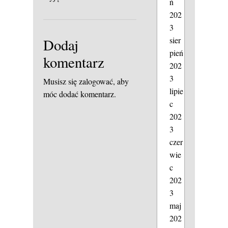
ń
202
3
sier
Dodaj
pień
komentarz
202
3
Musisz się
zalogować
, aby
lipie
móc dodać komentarz.
c
202
3
czer
wie
c
202
3
maj
202