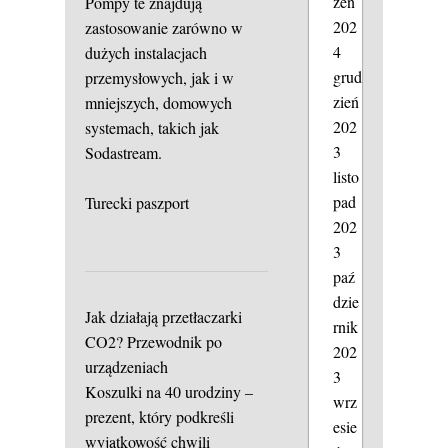
zeń
Pompy te znajdują
202
zastosowanie zarówno w
4
dużych instalacjach
grud
przemysłowych, jak i w
zień
mniejszych, domowych
202
systemach, takich jak
3
Sodastream.
listo
pad
Turecki paszport
202
3
paź
dzie
Jak działają przetłaczarki
rnik
CO2? Przewodnik po
202
urządzeniach
3
Koszulki na 40 urodziny –
wrz
prezent, który podkreśli
esie
wyjątkowość chwili