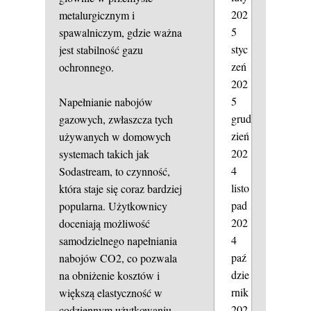
202
metalurgicznym i
5
spawalniczym, gdzie ważna
styc
jest stabilność gazu
zeń
ochronnego.
202
5
Napełnianie nabojów
grud
gazowych, zwłaszcza tych
zień
używanych w domowych
202
systemach takich jak
4
Sodastream, to czynność,
listo
która staje się coraz bardziej
pad
popularna. Użytkownicy
202
doceniają możliwość
4
samodzielnego napełniania
paź
nabojów CO2, co pozwala
dzie
na obniżenie kosztów i
rnik
większą elastyczność w
202
codziennym użytkowaniu