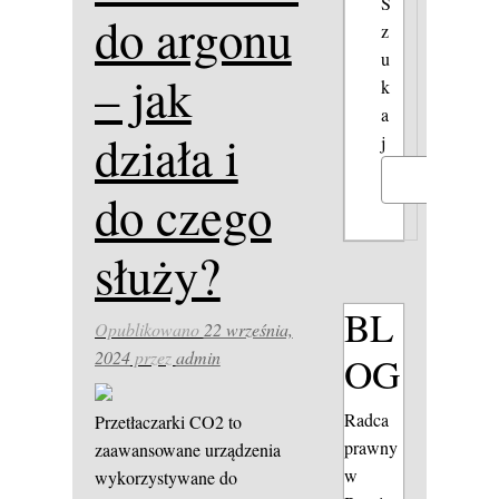
S
do argonu
z
u
– jak
k
a
działa i
j
Szukaj
do czego
służy?
BL
Opublikowano
22 września,
2024
przez
admin
OG
Radca
Przetłaczarki CO2 to
prawny
zaawansowane urządzenia
w
wykorzystywane do