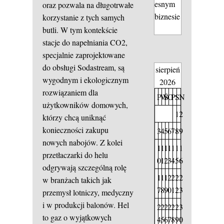
esnym
oraz pozwala na długotrwałe
biznesie
korzystanie z tych samych
butli. W tym kontekście
stacje do napełniania CO2,
specjalnie zaprojektowane
do obsługi Sodastream, są
sierpień
wygodnym i ekologicznym
2026
rozwiązaniem dla
P
W
Ś
C
P
S
N
użytkowników domowych,
1
2
którzy chcą uniknąć
konieczności zakupu
3
4
5
6
7
8
9
nowych nabojów. Z kolei
1
1
1
1
1
1
1
przetłaczarki do helu
0
1
2
3
4
5
6
odgrywają szczególną rolę
1
1
1
2
2
2
2
w branżach takich jak
7
8
9
0
1
2
3
przemysł lotniczy, medyczny
i w produkcji balonów. Hel
2
2
2
2
2
2
3
to gaz o wyjątkowych
4
5
6
7
8
9
0