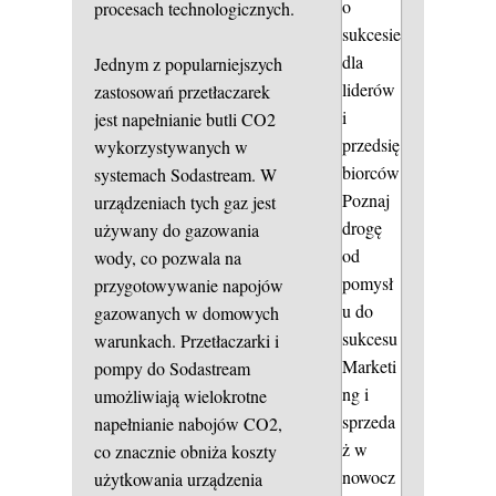
o
procesach technologicznych.
sukcesie
dla
Jednym z popularniejszych
liderów
zastosowań przetłaczarek
i
jest napełnianie butli CO2
przedsię
wykorzystywanych w
biorców
systemach Sodastream. W
Poznaj
urządzeniach tych gaz jest
drogę
używany do gazowania
od
wody, co pozwala na
pomysł
przygotowywanie napojów
u do
gazowanych w domowych
sukcesu
warunkach. Przetłaczarki i
Marketi
pompy do Sodastream
ng i
umożliwiają wielokrotne
sprzeda
napełnianie nabojów CO2,
ż w
co znacznie obniża koszty
nowocz
użytkowania urządzenia