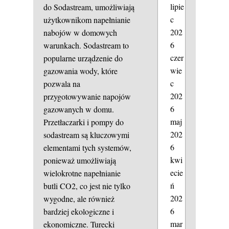
lipie
do Sodastream, umożliwiają
c
użytkownikom napełnianie
202
nabojów w domowych
6
warunkach. Sodastream to
czer
popularne urządzenie do
wie
gazowania wody, które
c
pozwala na
202
przygotowywanie napojów
6
gazowanych w domu.
maj
Przetłaczarki i pompy do
202
sodastream są kluczowymi
6
elementami tych systemów,
kwi
ponieważ umożliwiają
ecie
wielokrotne napełnianie
ń
butli CO2, co jest nie tylko
202
wygodne, ale również
6
bardziej ekologiczne i
mar
ekonomiczne.
Turecki