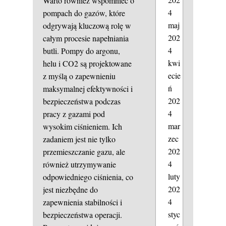
Warto również wspomnieć o
4
pompach do gazów, które
maj
odgrywają kluczową rolę w
202
całym procesie napełniania
4
butli. Pompy do argonu,
kwi
helu i CO2 są projektowane
ecie
z myślą o zapewnieniu
ń
maksymalnej efektywności i
202
bezpieczeństwa podczas
4
pracy z gazami pod
mar
wysokim ciśnieniem. Ich
zec
zadaniem jest nie tylko
202
przemieszczanie gazu, ale
4
również utrzymywanie
luty
odpowiedniego ciśnienia, co
202
jest niezbędne do
4
zapewnienia stabilności i
styc
bezpieczeństwa operacji.