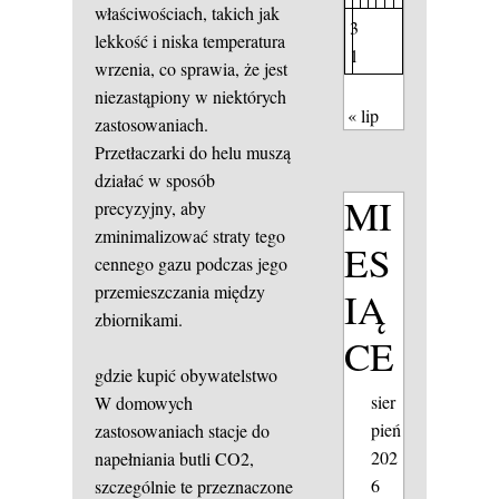
właściwościach, takich jak
3
lekkość i niska temperatura
1
wrzenia, co sprawia, że jest
niezastąpiony w niektórych
« lip
zastosowaniach.
Przetłaczarki do helu muszą
działać w sposób
MI
precyzyjny, aby
zminimalizować straty tego
ES
cennego gazu podczas jego
przemieszczania między
IĄ
zbiornikami.
CE
gdzie kupić obywatelstwo
sier
W domowych
pień
zastosowaniach stacje do
202
napełniania butli CO2,
6
szczególnie te przeznaczone