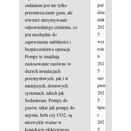
paź
zadaniem jest nie tylko
dzie
przemieszczanie gazu, ale
rnik
również utrzymywanie
202
odpowiedniego ciśnienia, co
5
jest niezbędne do
wrz
zapewnienia stabilności i
esie
bezpieczeństwa operacji.
ń
Pompy te znajdują
202
zastosowanie zarówno w
5
dużych instalacjach
sier
przemysłowych, jak i w
pień
mniejszych, domowych
202
systemach, takich jak
5
Sodastream. Pompy do
lipie
gazów, takie jak pompy do
c
argonu, helu czy CO2, są
202
niezwykle ważne w
5
kontekście efektywnego