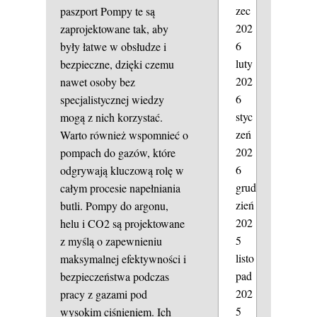
zec
paszport
Pompy te są
202
zaprojektowane tak, aby
6
były łatwe w obsłudze i
luty
bezpieczne, dzięki czemu
202
nawet osoby bez
6
specjalistycznej wiedzy
styc
mogą z nich korzystać.
zeń
Warto również wspomnieć o
202
pompach do gazów, które
6
odgrywają kluczową rolę w
grud
całym procesie napełniania
zień
butli. Pompy do argonu,
202
helu i CO2 są projektowane
5
z myślą o zapewnieniu
listo
maksymalnej efektywności i
pad
bezpieczeństwa podczas
202
pracy z gazami pod
5
wysokim ciśnieniem. Ich