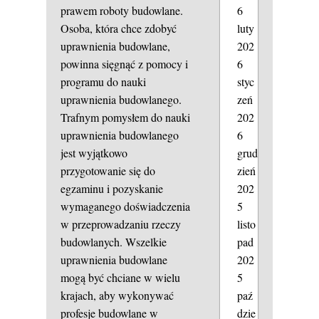
prawem roboty budowlane.
6
Osoba, która chce zdobyć
luty
uprawnienia budowlane,
202
powinna sięgnąć z pomocy i
6
programu do nauki
styc
uprawnienia budowlanego.
zeń
Trafnym pomysłem do nauki
202
uprawnienia budowlanego
6
jest wyjątkowo
grud
przygotowanie się do
zień
egzaminu i pozyskanie
202
wymaganego doświadczenia
5
w przeprowadzaniu rzeczy
listo
budowlanych. Wszelkie
pad
uprawnienia budowlane
202
mogą być chciane w wielu
5
krajach, aby wykonywać
paź
profesje budowlane w
dzie