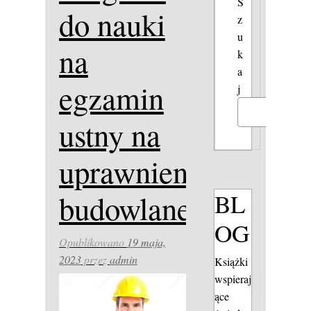
S
do nauki
z
u
na
k
a
egzamin
j
Szukaj
ustny na
uprawnienia
BL
budowlane
OG
Opublikowano
19 maja,
2023
przez
admin
Książki
wspieraj
ące