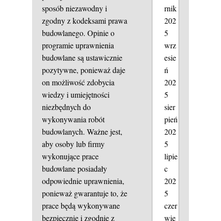
sposób niezawodny i
rnik
zgodny z kodeksami prawa
202
budowlanego. Opinie o
5
programie uprawnienia
wrz
budowlane są ustawicznie
esie
pozytywne, ponieważ daje
ń
on możliwość zdobycia
202
wiedzy i umiejętności
5
niezbędnych do
sier
wykonywania robót
pień
budowlanych. Ważne jest,
202
aby osoby lub firmy
5
wykonujące prace
lipie
budowlane posiadały
c
odpowiednie uprawnienia,
202
ponieważ gwarantuje to, że
5
prace będą wykonywane
czer
bezpiecznie i zgodnie z
wie