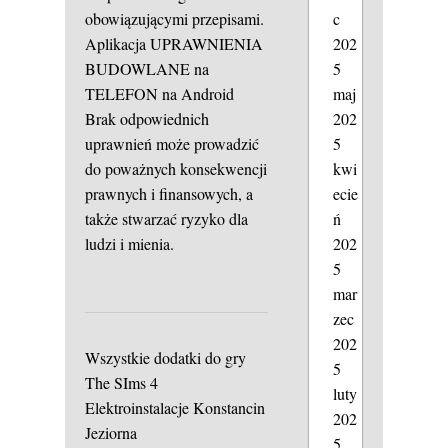
obowiązującymi przepisami.
c
Aplikacja UPRAWNIENIA
202
BUDOWLANE na
5
TELEFON na Android
maj
Brak odpowiednich
202
uprawnień może prowadzić
5
do poważnych konsekwencji
kwi
prawnych i finansowych, a
ecie
także stwarzać ryzyko dla
ń
ludzi i mienia.
202
5
mar
zec
202
Wszystkie dodatki do gry
5
The SIms 4
luty
Elektroinstalacje Konstancin
202
Jeziorna
5