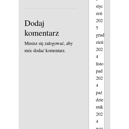
styc
zeń
Dodaj
202
5
komentarz
grud
zień
Musisz się
zalogować
, aby
202
móc dodać komentarz.
4
listo
pad
202
4
paź
dzie
rnik
202
4
wrz