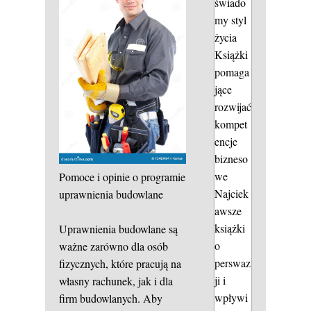
świado
my styl
życia
Książki
pomaga
jące
rozwijać
kompet
encje
bizneso
we
Pomoce i opinie o programie
Najciek
uprawnienia budowlane
awsze
książki
Uprawnienia budowlane są
o
ważne zarówno dla osób
perswaz
fizycznych, które pracują na
ji i
własny rachunek, jak i dla
wpływi
firm budowlanych. Aby