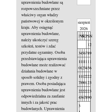
uprawnienia budowlane są
rozpowszechniane przez
właściwy organ władzy
państwowej w określonym
sierpień
kraju. Aby osiągnąć
2026
uprawnienia budowlane,
P
W
Ś
C
P
S
N
należy ukończyć szereg
1
2
szkoleń, testów i zdać
przydatne egzaminy. Osoba
3
4
5
6
7
8
9
przedstawiająca uprawnienia
1
1
1
1
1
1
1
budowlane może realizować
0
1
2
3
4
5
6
działania budowlane w
1
1
1
2
2
2
2
sposób solidny i zgodny z
7
8
9
0
1
2
3
prawem. Osoba posiadająca
uprawnienia budowlane jest
2
2
2
2
2
2
3
odpowiedzialna za zaufanie
4
5
6
7
8
9
0
innych i za jakość prac
3
budowlanych. Uprawnienia
1