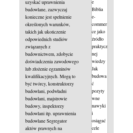
e
uzyskać uprawnienia
Biblia
budowlane, zazwyczaj
e-
konieczne jest spełnienie
commer
określonych warunków,
ce jako
takich jak ukończenie
źródło
odpowiednich studiów
praktycz
związanych z
nej
budownictwem, zdobycie
wiedzy
doświadczenia zawodowego
Jak
lub złożenie egzaminów
budowa
kwalifikacyjnych. Mogą to
ć
być twórcy, konstruktorzy
pozyty
budowlani, podwładni
wne
budowlani, majstrowie
nawyki
budowy, inspektorzy
i
budowlani itp.
uprawnienia
osiągać
budowlane
Segregator
cele
aktów prawnych na