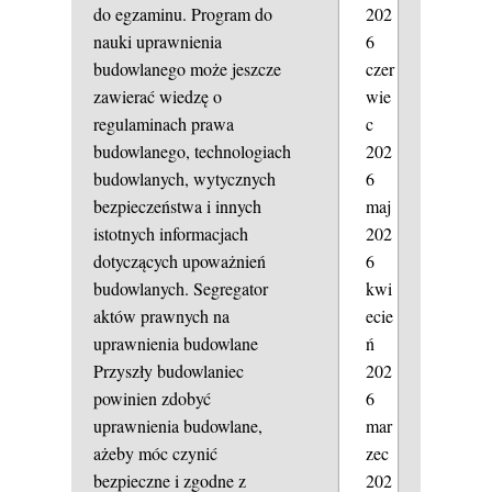
do egzaminu. Program do
202
nauki uprawnienia
6
budowlanego może jeszcze
czer
zawierać wiedzę o
wie
regulaminach prawa
c
budowlanego, technologiach
202
budowlanych, wytycznych
6
bezpieczeństwa i innych
maj
istotnych informacjach
202
dotyczących upoważnień
6
budowlanych.
Segregator
kwi
aktów prawnych na
ecie
uprawnienia budowlane
ń
Przyszły budowlaniec
202
powinien zdobyć
6
uprawnienia budowlane,
mar
ażeby móc czynić
zec
bezpieczne i zgodne z
202