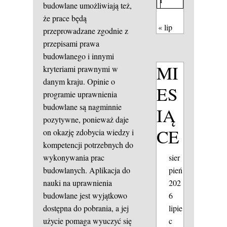
budowlane umożliwiają też,
że prace będą
« lip
przeprowadzane zgodnie z
przepisami prawa
budowlanego i innymi
MI
kryteriami prawnymi w
danym kraju. Opinie o
ES
programie uprawnienia
budowlane są nagminnie
IĄ
pozytywne, ponieważ daje
CE
on okazję zdobycia wiedzy i
kompetencji potrzebnych do
wykonywania prac
sier
budowlanych. Aplikacja do
pień
nauki na uprawnienia
202
budowlane jest wyjątkowo
6
dostępna do pobrania, a jej
lipie
użycie pomaga wyuczyć się
c