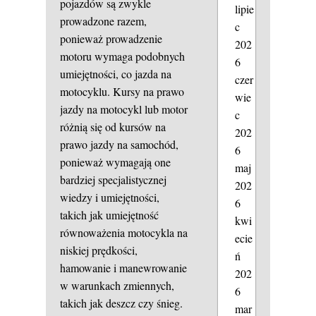
pojazdów są zwykle
lipie
prowadzone razem,
c
ponieważ prowadzenie
202
motoru wymaga podobnych
6
umiejętności, co jazda na
czer
motocyklu. Kursy na prawo
wie
jazdy na motocykl lub motor
c
różnią się od kursów na
202
prawo jazdy na samochód,
6
ponieważ wymagają one
maj
bardziej specjalistycznej
202
wiedzy i umiejętności,
6
takich jak umiejętność
kwi
równoważenia motocykla na
ecie
niskiej prędkości,
ń
hamowanie i manewrowanie
202
w warunkach zmiennych,
6
takich jak deszcz czy śnieg.
mar