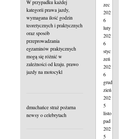
W przypadku każdej
zec
kategorii prawa jazdy,
202
wymagana ilość godzin
6
teoretycznych i praktycznych
luty
oraz sposób
202
przeprowadzania
6
egzaminów praktycznych
styc
mogą się różnić w
zeń
zależności od kraju.
prawo
202
jazdy na motocykl
6
grud
zień
202
5
dmuchańce straż pożarna
listo
newsy o celebrytach
pad
202
5