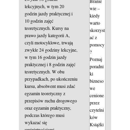
Branie
lekcyjnych, w tym 20
wie –
godzin jazdy praktycznej i
kiedy
10 godzin zajęć
warto
teoretycznych. Kursy na
skorzyst
prawo jazdy kategorii A,
ać z
czyli motocyklowe, trwają
pomocy
zwykle 24 godziny lekcyjne,
?
w tym 16 godzin jazdy
Poznaj
praktycznej i 8 godzin zajęć
poradni
teoretycznych. W obu
ki
przypadkach, po ukończeniu
bizneso
kursu, absolwent musi zdać
we
egzamin teoretyczny z
cenione
przepisów ruchu drogowego
przez
oraz egzamin praktyczny,
czytelni
podczas którego musi
ków
wykazać się
Książki
umiejętnościami