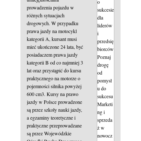
o
prowadzenia pojazdu w
sukcesie
różnych sytuacjach
dla
drogowych. W przypadku
liderów
prawa jazdy na motocykl
i
kategorii A, kursant musi
przedsię
mieć ukończone 24 lata, być
biorców
posiadaczem prawa jazdy
Poznaj
kategorii B od co najmniej 3
drogę
lat oraz przystąpić do kursu
od
praktycznego na motorze o
pomysł
pojemności silnika powyżej
u do
600 cm3. Kursy na prawo
sukcesu
jazdy w Polsce prowadzone
Marketi
są przez szkoły nauki jazdy,
ng i
a egzaminy teoretyczne i
sprzeda
praktyczne przeprowadzane
ż w
są przez Wojewódzkie
nowocz