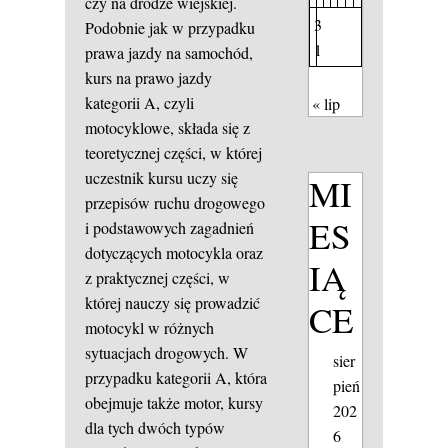
czy na drodze wiejskiej.
3
Podobnie jak w przypadku
1
prawa jazdy na samochód,
kurs na prawo jazdy
kategorii A, czyli
« lip
motocyklowe, składa się z
teoretycznej części, w której
uczestnik kursu uczy się
MI
przepisów ruchu drogowego
ES
i podstawowych zagadnień
dotyczących motocykla oraz
IĄ
z praktycznej części, w
której nauczy się prowadzić
CE
motocykl w różnych
sytuacjach drogowych. W
sier
przypadku kategorii A, która
pień
obejmuje także motor, kursy
202
dla tych dwóch typów
6