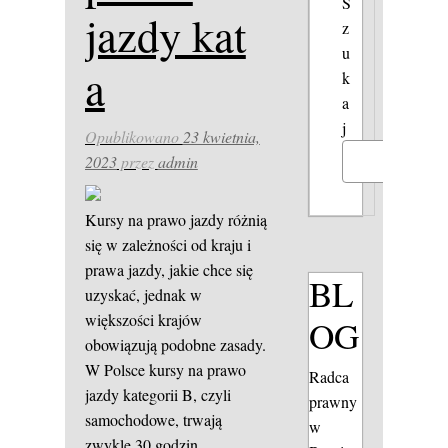
S
jazdy kat
z
u
a
k
a
j
Opublikowano
23 kwietnia,
2023
przez
admin
Szukaj
Kursy na prawo jazdy różnią
się w zależności od kraju i
prawa jazdy, jakie chce się
BL
uzyskać, jednak w
większości krajów
OG
obowiązują podobne zasady.
W Polsce kursy na prawo
Radca
jazdy kategorii B, czyli
prawny
samochodowe, trwają
w
zwykle 30 godzin