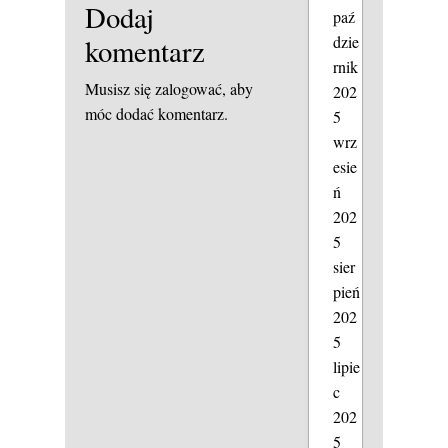
Dodaj
paź
dzie
komentarz
rnik
Musisz się
zalogować
, aby
202
móc dodać komentarz.
5
wrz
esie
ń
202
5
sier
pień
202
5
lipie
c
202
5