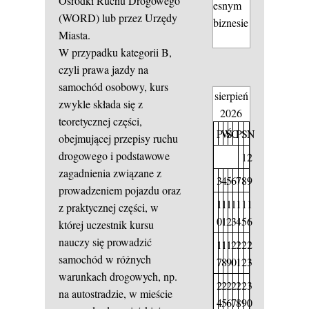
Ośrodki Ruchu Drogowego
esnym
(WORD) lub przez Urzędy
biznesie
Miasta.
W przypadku kategorii B,
czyli prawa jazdy na
samochód osobowy, kurs
sierpień
zwykle składa się z
2026
teoretycznej części,
P
W
Ś
C
P
S
N
obejmującej przepisy ruchu
drogowego i podstawowe
1
2
zagadnienia związane z
3
4
5
6
7
8
9
prowadzeniem pojazdu oraz
1
1
1
1
1
1
1
z praktycznej części, w
0
1
2
3
4
5
6
której uczestnik kursu
nauczy się prowadzić
1
1
1
2
2
2
2
samochód w różnych
7
8
9
0
1
2
3
warunkach drogowych, np.
2
2
2
2
2
2
3
na autostradzie, w mieście
4
5
6
7
8
9
0