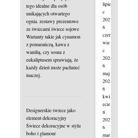
lipie
tego idealne dla osób
c
unikających otwartego
202
ognia.
zestawy prezentowe
6
ze świecami
świece sojowe
czer
Warianty takie jak cynamon
wie
z pomarańczą, kawa z
c
wanilią, czy sosna z
202
eukaliptusem sprawiają, że
6
każdy dzień może pachnieć
maj
inaczej.
202
6
kwi
ecie
Designerskie świece jako
ń
element dekoracyjny
202
Świece dekoracyjne w stylu
6
boho i glamour
mar