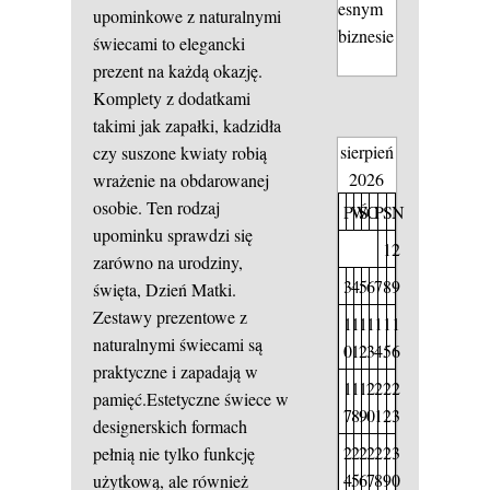
esnym
upominkowe z naturalnymi
biznesie
świecami to elegancki
prezent na każdą okazję.
Komplety z dodatkami
takimi jak zapałki, kadzidła
sierpień
czy suszone kwiaty robią
2026
wrażenie na obdarowanej
osobie. Ten rodzaj
P
W
Ś
C
P
S
N
upominku sprawdzi się
1
2
zarówno na urodziny,
3
4
5
6
7
8
9
święta, Dzień Matki.
Zestawy prezentowe z
1
1
1
1
1
1
1
naturalnymi świecami są
0
1
2
3
4
5
6
praktyczne i zapadają w
1
1
1
2
2
2
2
pamięć.Estetyczne świece w
7
8
9
0
1
2
3
designerskich formach
2
2
2
2
2
2
3
pełnią nie tylko funkcję
4
5
6
7
8
9
0
użytkową, ale również