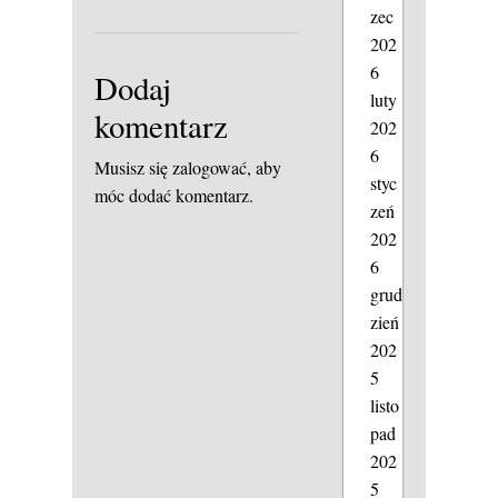
zec
202
6
Dodaj
luty
komentarz
202
6
Musisz się
zalogować
, aby
styc
móc dodać komentarz.
zeń
202
6
grud
zień
202
5
listo
pad
202
5