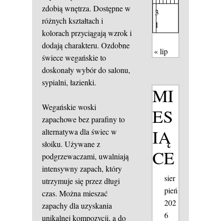
zdobią wnętrza. Dostępne w
3
różnych kształtach i
1
kolorach przyciągają wzrok i
dodają charakteru. Ozdobne
« lip
świece wegańskie to
doskonały wybór do salonu,
sypialni, łazienki.
MI
Wegańskie woski
ES
zapachowe bez parafiny to
IĄ
alternatywa dla świec w
słoiku. Używane z
CE
podgrzewaczami, uwalniają
intensywny zapach, który
sier
utrzymuje się przez długi
pień
czas. Można mieszać
202
zapachy dla uzyskania
6
unikalnej kompozycji, a do