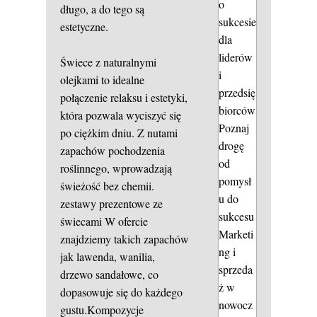
o
długo, a do tego są
sukcesie
estetyczne.
dla
liderów
Świece z naturalnymi
i
olejkami to idealne
przedsię
połączenie relaksu i estetyki,
biorców
która pozwala wyciszyć się
Poznaj
po ciężkim dniu. Z nutami
drogę
zapachów pochodzenia
od
roślinnego, wprowadzają
pomysł
świeżość bez chemii.
u do
zestawy prezentowe ze
sukcesu
świecami
W ofercie
Marketi
znajdziemy takich zapachów
ng i
jak lawenda, wanilia,
sprzeda
drzewo sandałowe, co
ż w
dopasowuje się do każdego
nowocz
gustu.Kompozycje