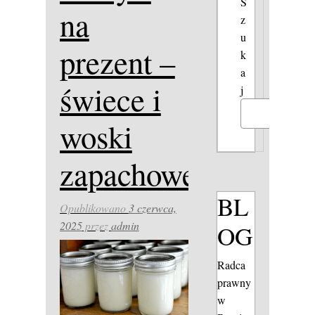
S
na
z
u
prezent –
k
a
świece i
j
Szukaj
woski
zapachowe
BL
Opublikowano
3 czerwca,
2025
przez
admin
OG
Radca
prawny
w