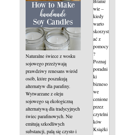
Branie
wie –
kiedy
warto
skorzyst
ać z
pomocy
?
Naturalne świece z wosku
Poznaj
sojowego przeżywają
poradni
prawdziwy renesans wśród
ki
osób, które poszukują
bizneso
alternatyw dla parafiny.
we
Wytwarzane z oleju
cenione
sojowego są ekologiczną
przez
alternatywą dla tradycyjnych
czytelni
świec parafinowych. Nie
ków
emitują szkodliwych
Książki
substancji, palą się czysto i