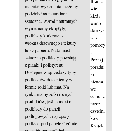
Branie
materiał wykonania możemy
wie –
podzielić na naturalne i
kiedy
sztuczne. Wśród naturalnych
warto
wyróżniamy ekopłyty,
skorzyst
podkłady korkowe, z
ać z
włókna drzewnego i tektury
pomocy
lub z papieru. Natomiast
?
sztuczne podkłady powstają
Poznaj
z pianki i polistyrenu.
poradni
Dostępne w sprzedaży typy
ki
podkładów dostaniemy w
bizneso
formie rolki lub mat. Na
we
rynku mamy setki różnych
cenione
produktów, jeśli chodzi o
przez
podkłady do paneli
czytelni
podłogowych.
najlepszy
ków
podkład pod panele
Ogólnie
Książki
rzecz biorąc, podkłady