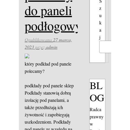
S
do paneli
z
u
podłogowych
k
a
j
Opublikowano
27 marca,
2023
przez
admin
Szukaj
który podkład pod panele
polecamy?
BL
podkłady pod panele sklep
Podkłady stanowią dobrą
OG
izolację pod panelami, a
także przedłużają ich
Radca
żywotność i zapobiegają
prawny
uszkodzeniom. Podkłady
w
pod panele ze względu na