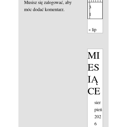
Musisz się
zalogować
, aby
3
móc dodać komentarz.
1
« lip
MI
ES
IĄ
CE
sier
pień
202
6