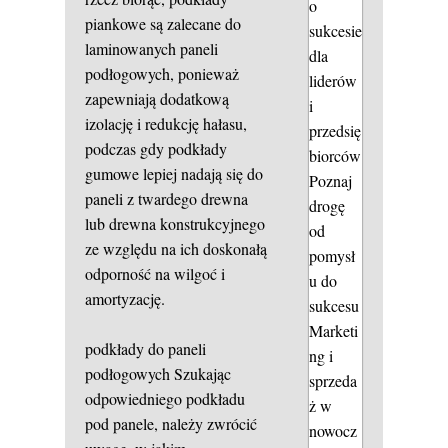
o
piankowe są zalecane do
sukcesie
laminowanych paneli
dla
podłogowych, ponieważ
liderów
zapewniają dodatkową
i
izolację i redukcję hałasu,
przedsię
podczas gdy podkłady
biorców
gumowe lepiej nadają się do
Poznaj
paneli z twardego drewna
drogę
lub drewna konstrukcyjnego
od
ze względu na ich doskonałą
pomysł
odporność na wilgoć i
u do
amortyzację.
sukcesu
Marketi
podkłady do paneli
ng i
podłogowych
Szukając
sprzeda
odpowiedniego podkładu
ż w
pod panele, należy zwrócić
nowocz