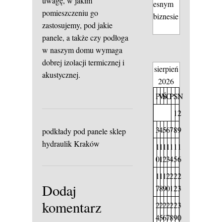
uwagę, w jakim
esnym
pomieszczeniu go
biznesie
zastosujemy, pod jakie
panele, a także czy podłoga
w naszym domu wymaga
dobrej izolacji termicznej i
sierpień
akustycznej.
2026
P
W
Ś
C
P
S
N
1
2
3
4
5
6
7
8
9
podkłady pod panele sklep
hydraulik Kraków
1
1
1
1
1
1
1
0
1
2
3
4
5
6
1
1
1
2
2
2
2
Dodaj
7
8
9
0
1
2
3
komentarz
2
2
2
2
2
2
3
4
5
6
7
8
9
0