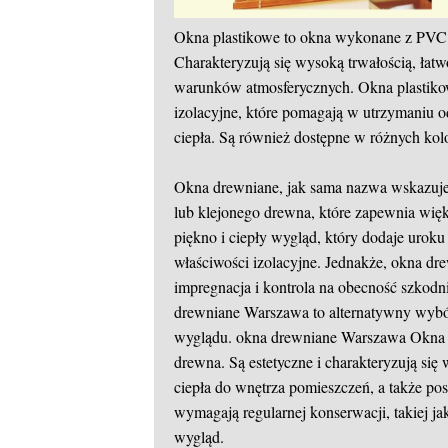
Okna plastikowe to okna wykonane z PVC (
Charakteryzują się wysoką trwałością, łatw
warunków atmosferycznych. Okna plastikow
izolacyjne, które pomagają w utrzymaniu o
ciepła. Są również dostępne w różnych kol
Okna drewniane, jak sama nazwa wskazuje
lub klejonego drewna, które zapewnia więk
piękno i ciepły wygląd, który dodaje urok
właściwości izolacyjne. Jednakże, okna dr
impregnacja i kontrola na obecność szkodni
drewniane Warszawa to alternatywny wybór
wyglądu.
okna drewniane Warszawa
Okna t
drewna. Są estetyczne i charakteryzują si
ciepła do wnętrza pomieszczeń, a także po
wymagają regularnej konserwacji, takiej j
wygląd.