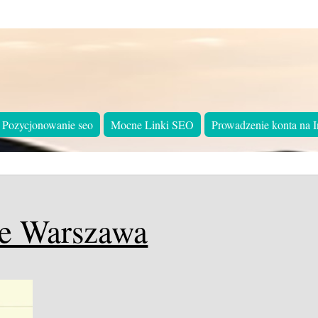
Pozycjonowanie seo
Mocne Linki SEO
Prowadzenie konta na I
e Warszawa