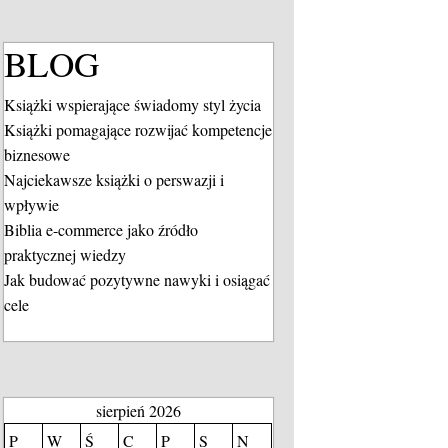
BLOG
Książki wspierające świadomy styl życia
Książki pomagające rozwijać kompetencje
biznesowe
Najciekawsze książki o perswazji i
wpływie
Biblia e-commerce jako źródło
praktycznej wiedzy
Jak budować pozytywne nawyki i osiągać
cele
sierpień 2026
P
W
Ś
C
P
S
N