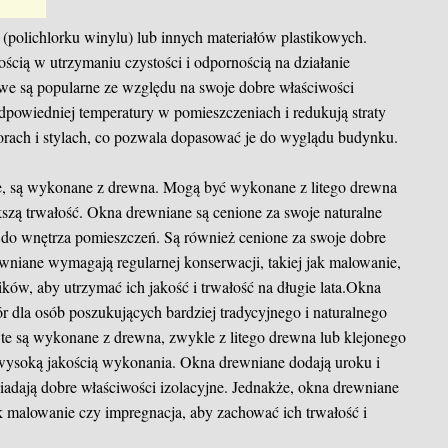
polichlorku winylu) lub innych materiałów plastikowych.
ością w utrzymaniu czystości i odpornością na działanie
e są popularne ze względu na swoje dobre właściwości
dpowiedniej temperatury w pomieszczeniach i redukują straty
orach i stylach, co pozwala dopasować je do wyglądu budynku.
, są wykonane z drewna. Mogą być wykonane z litego drewna
szą trwałość. Okna drewniane są cenione za swoje naturalne
u do wnętrza pomieszczeń. Są również cenione za swoje dobre
ewniane wymagają regularnej konserwacji, takiej jak malowanie,
ków, aby utrzymać ich jakość i trwałość na długie lata.Okna
 dla osób poszukujących bardziej tradycyjnego i naturalnego
e są wykonane z drewna, zwykle z litego drewna lub klejonego
ę wysoką jakością wykonania. Okna drewniane dodają uroku i
siadają dobre właściwości izolacyjne. Jednakże, okna drewniane
ak malowanie czy impregnacja, aby zachować ich trwałość i