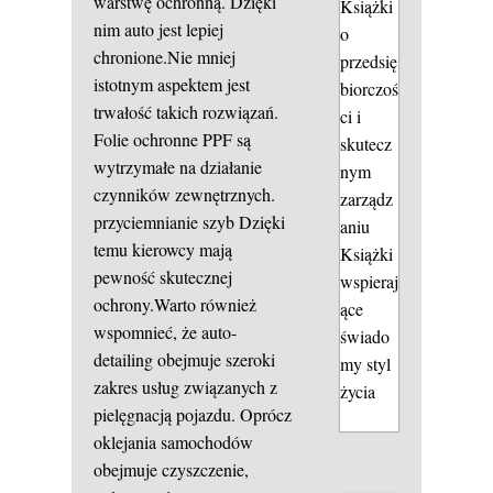
warstwę ochronną. Dzięki
Książki
nim auto jest lepiej
o
chronione.Nie mniej
przedsię
istotnym aspektem jest
biorczoś
trwałość takich rozwiązań.
ci i
Folie ochronne PPF są
skutecz
wytrzymałe na działanie
nym
czynników zewnętrznych.
zarządz
przyciemnianie szyb
Dzięki
aniu
temu kierowcy mają
Książki
pewność skutecznej
wspieraj
ochrony.Warto również
ące
wspomnieć, że auto-
świado
detailing obejmuje szeroki
my styl
zakres usług związanych z
życia
pielęgnacją pojazdu. Oprócz
oklejania samochodów
obejmuje czyszczenie,