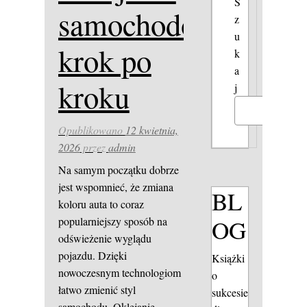
S
samochodów
z
u
krok po
k
a
kroku
j
Szukaj
Opublikowano
12 kwietnia,
2026
przez
admin
Na samym początku dobrze
jest wspomnieć, że zmiana
BL
koloru auta to coraz
OG
popularniejszy sposób na
odświeżenie wyglądu
pojazdu. Dzięki
Książki
nowoczesnym technologiom
o
łatwo zmienić styl
sukcesie
samochodu. Oklejanie