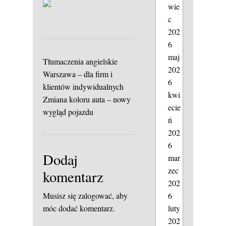
wie
c
202
6
maj
Tłumaczenia angielskie
202
Warszawa – dla firm i
6
klientów indywidualnych
kwi
Zmiana koloru auta – nowy
ecie
wygląd pojazdu
ń
202
6
Dodaj
mar
zec
komentarz
202
6
Musisz się
zalogować
, aby
luty
móc dodać komentarz.
202