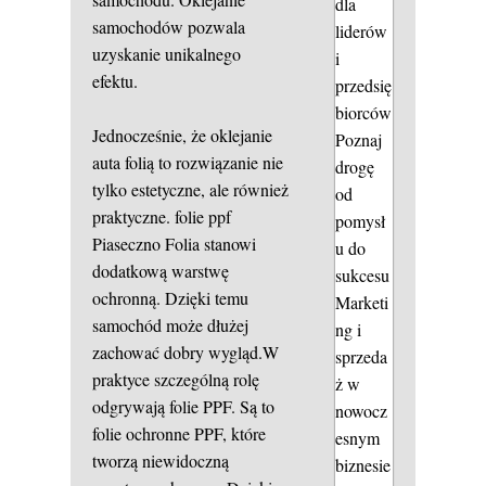
dla
samochodów pozwala
liderów
uzyskanie unikalnego
i
efektu.
przedsię
biorców
Jednocześnie, że oklejanie
Poznaj
auta folią to rozwiązanie nie
drogę
tylko estetyczne, ale również
od
praktyczne.
folie ppf
pomysł
Piaseczno
Folia stanowi
u do
dodatkową warstwę
sukcesu
ochronną. Dzięki temu
Marketi
samochód może dłużej
ng i
zachować dobry wygląd.W
sprzeda
praktyce szczególną rolę
ż w
odgrywają folie PPF. Są to
nowocz
folie ochronne PPF, które
esnym
tworzą niewidoczną
biznesie