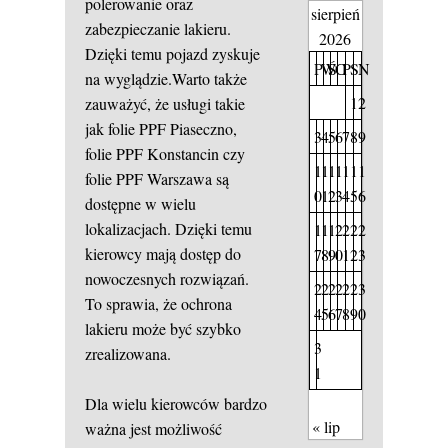
polerowanie oraz
sierpień
zabezpieczanie lakieru.
2026
Dzięki temu pojazd zyskuje
P
W
Ś
C
P
S
N
na wyglądzie.Warto także
1
2
zauważyć, że usługi takie
jak folie PPF Piaseczno,
3
4
5
6
7
8
9
folie PPF Konstancin czy
1
1
1
1
1
1
1
folie PPF Warszawa są
0
1
2
3
4
5
6
dostępne w wielu
lokalizacjach. Dzięki temu
1
1
1
2
2
2
2
kierowcy mają dostęp do
7
8
9
0
1
2
3
nowoczesnych rozwiązań.
2
2
2
2
2
2
3
To sprawia, że ochrona
4
5
6
7
8
9
0
lakieru może być szybko
3
zrealizowana.
1
Dla wielu kierowców bardzo
« lip
ważna jest możliwość