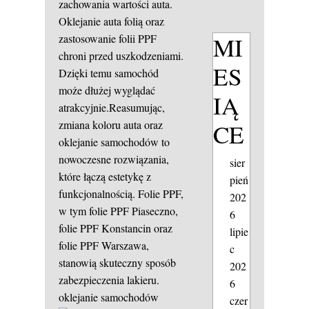
zachowania wartości auta.
Oklejanie auta folią oraz
MI
zastosowanie folii PPF
chroni przed uszkodzeniami.
ES
Dzięki temu samochód
może dłużej wyglądać
IĄ
atrakcyjnie.Reasumując,
zmiana koloru auta oraz
CE
oklejanie samochodów to
nowoczesne rozwiązania,
sier
które łączą estetykę z
pień
funkcjonalnością. Folie PPF,
202
w tym folie PPF Piaseczno,
6
folie PPF Konstancin oraz
lipie
folie PPF Warszawa,
c
stanowią skuteczny sposób
202
zabezpieczenia lakieru.
6
oklejanie samochodów
czer