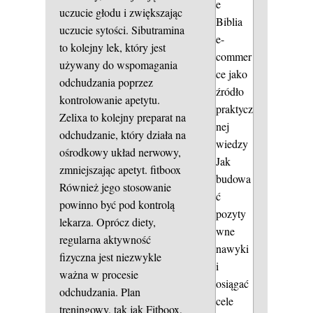
e
uczucie głodu i zwiększając
Biblia
uczucie sytości. Sibutramina
e-
to kolejny lek, który jest
commer
używany do wspomagania
ce jako
odchudzania poprzez
źródło
kontrolowanie apetytu.
praktycz
Zelixa to kolejny preparat na
nej
odchudzanie, który działa na
wiedzy
ośrodkowy układ nerwowy,
Jak
zmniejszając apetyt.
fitboox
budowa
Również jego stosowanie
ć
powinno być pod kontrolą
pozyty
lekarza. Oprócz diety,
wne
regularna aktywność
nawyki
fizyczna jest niezwykle
i
ważna w procesie
osiągać
odchudzania. Plan
cele
treningowy, tak jak Fitboox,