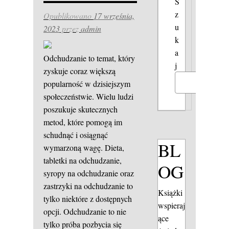
S
z
Opublikowano
17 września,
u
2023
przez
admin
k
a
Odchudzanie to temat, który
j
zyskuje coraz większą
popularność w dzisiejszym
Szukaj
społeczeństwie. Wielu ludzi
poszukuje skutecznych
metod, które pomogą im
schudnąć i osiągnąć
BL
wymarzoną wagę. Dieta,
tabletki na odchudzanie,
OG
syropy na odchudzanie oraz
zastrzyki na odchudzanie to
Książki
tylko niektóre z dostępnych
wspieraj
opcji. Odchudzanie to nie
ące
tylko próba pozbycia się