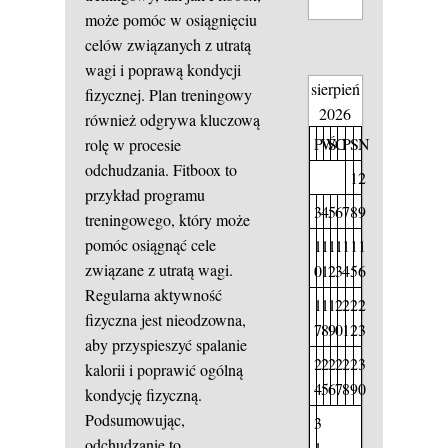
może pomóc w osiągnięciu
celów związanych z utratą
wagi i poprawą kondycji
sierpień
fizycznej. Plan treningowy
2026
również odgrywa kluczową
P
W
Ś
C
P
S
N
rolę w procesie
odchudzania. Fitboox to
1
2
przykład programu
3
4
5
6
7
8
9
treningowego, który może
pomóc osiągnąć cele
1
1
1
1
1
1
1
związane z utratą wagi.
0
1
2
3
4
5
6
Regularna aktywność
1
1
1
2
2
2
2
fizyczna jest nieodzowna,
7
8
9
0
1
2
3
aby przyspieszyć spalanie
2
2
2
2
2
2
3
kalorii i poprawić ogólną
4
5
6
7
8
9
0
kondycję fizyczną.
Podsumowując,
3
odchudzanie to
1