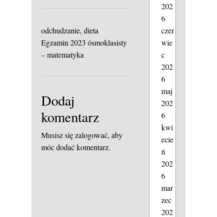
202
6
czer
odchudzanie, dieta
wie
Egzamin 2023 ósmoklasisty
c
– matematyka
202
6
maj
Dodaj
202
komentarz
6
kwi
Musisz się
zalogować
, aby
ecie
móc dodać komentarz.
ń
202
6
mar
zec
202