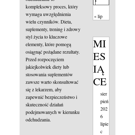
kompleksowy proces, który
wymaga uwzględnienia
« lip
wielu czynników. Dieta,
suplementy, trening i zdrowy
styl życia to kluczowe
MI
elementy, które pomogą
osiągnąć pożądane rezultaty.
ES
Przed rozpoczęciem
IĄ
jakiejkolwiek diety lub
stosowania suplementów
CE
zawsze warto skonsultować
się z lekarzem, aby
sier
zapewnić bezpieczeństwo i
pień
skuteczność działań
202
podejmowanych w kierunku
6
odchudzania.
lipie
c