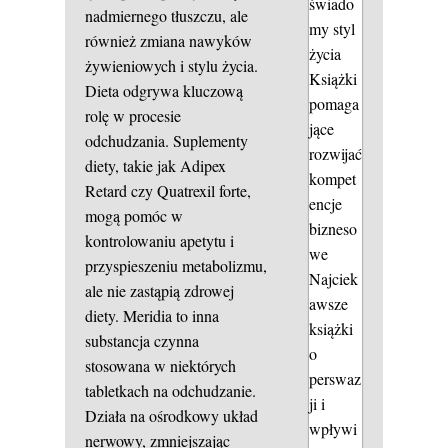
świado
nadmiernego tłuszczu, ale
my styl
również zmiana nawyków
życia
żywieniowych i stylu życia.
Książki
Dieta odgrywa kluczową
pomaga
rolę w procesie
jące
odchudzania. Suplementy
rozwijać
diety, takie jak Adipex
kompet
Retard czy Quatrexil forte,
encje
mogą pomóc w
bizneso
kontrolowaniu apetytu i
we
przyspieszeniu metabolizmu,
Najciek
ale nie zastąpią zdrowej
awsze
diety. Meridia to inna
książki
substancja czynna
o
stosowana w niektórych
perswaz
tabletkach na odchudzanie.
ji i
Działa na ośrodkowy układ
wpływi
nerwowy, zmniejszając