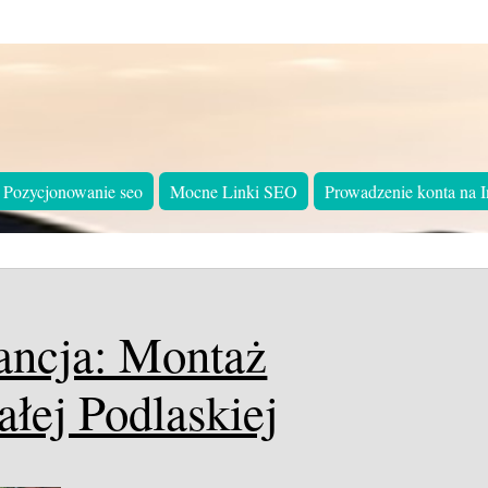
Pozycjonowanie seo
Mocne Linki SEO
Prowadzenie konta na I
ancja: Montaż
łej Podlaskiej