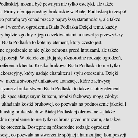
Podlaskiej, można być pewnym nie tylko estetyki, ale także
. Firmy oferujące usługi brukarskie w Białej Podlaskiej to zespół
o potrafią wykonać prace z najwyższą starannością, ale także
łów i wzorów.
ogrodzenia Biała Podlaska
Dzięki temu, każdy
wy będzie zgodny z jego oczekiwaniami, a nawet je przewyższy.
Biała Podlaska to kolejny element, który często jest
e ogrodzenie to nie tylko ochrona przed intruzami, ale także
ej posesji. W ofercie znajdują się różnorodne rodzaje ogrodzeń,
ferencji klienta. Kostka brukowa Biała Podlaska to nie tylko
ekoracyjny, który nadaje charakteru i stylu otoczeniu. Dzięki
ów, można stworzyć unikatowe aranżacje, które zachwycą
iązane z brukarstwem Biała Podlaska to także istotny element
ięki specjalistycznym kursom, młodzi fachowcy mogą zdobyć
 układania kostki brukowej, co pozwala na podnoszenie jakości i
sług brukarskich w Białej Podlaskiej oferowane są także
ne ogrodzenie to nie tylko ochrona przed intruzami, ale także
tykę otoczenia. Dostępne są różnorodne rodzaje ogrodzeń,
sesji, co pozwala na stworzenie spójnej i harmonijnej kompozycji