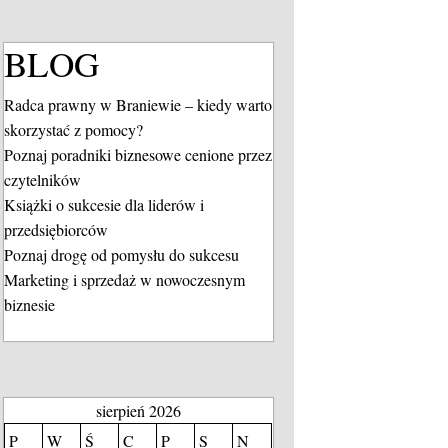
BLOG
Radca prawny w Braniewie – kiedy warto
skorzystać z pomocy?
Poznaj poradniki biznesowe cenione przez
czytelników
Książki o sukcesie dla liderów i
przedsiębiorców
Poznaj drogę od pomysłu do sukcesu
Marketing i sprzedaż w nowoczesnym
biznesie
sierpień 2026
P
W
Ś
C
P
S
N