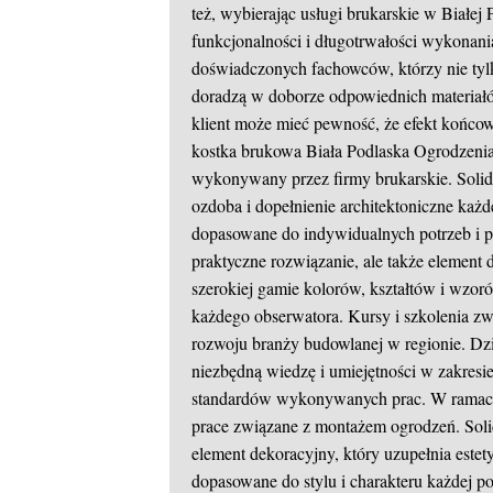
też, wybierając usługi brukarskie w Białej 
funkcjonalności i długotrwałości wykonania
doświadczonych fachowców, którzy nie tylk
doradzą w doborze odpowiednich materia
klient może mieć pewność, że efekt końco
kostka brukowa Biała Podlaska
Ogrodzenia 
wykonywany przez firmy brukarskie. Solidn
ozdoba i dopełnienie architektoniczne każd
dopasowane do indywidualnych potrzeb i pre
praktyczne rozwiązanie, ale także element d
szerokiej gamie kolorów, kształtów i wzor
każdego obserwatora. Kursy i szkolenia zw
rozwoju branży budowlanej w regionie. Dz
niezbędną wiedzę i umiejętności w zakresie
standardów wykonywanych prac. W ramach u
prace związane z montażem ogrodzeń. Solid
element dekoracyjny, który uzupełnia este
dopasowane do stylu i charakteru każdej po