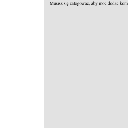
Musisz się
zalogować
, aby móc dodać kom