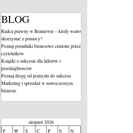
BLOG
Radca prawny w Braniewie – kiedy warto
skorzystać z pomocy?
Poznaj poradniki biznesowe cenione przez
czytelników
Książki o sukcesie dla liderów i
przedsiębiorców
Poznaj drogę od pomysłu do sukcesu
Marketing i sprzedaż w nowoczesnym
biznesie
sierpień 2026
P
W
Ś
C
P
S
N