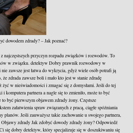
yć dowodem zdrady?
– Jak poznać?
ną z najczęstszych przyczyn rozpadu związków i rozwodów. To
zysów w związku.
detektyw
Dobry prawnik rozwodowy w
 nie zawsze jest łatwa do wykrycia, gdyż wiele osób potrafi ją
że zdrada zawsze boli i mało kto jest w stanie zdradę
iż żyć w nieświadomości i zmagać się z domysłami. Jeśli do tej
i komputera partnera a nagle się to zmieniło, może to być
że to być pierwszym objawem zdrady żony. Częstsze
kstem załatwienia spraw związanych z pracą, ciągłe spóźniania
ny planów. Jeśli zauważysz takie zachowanie u swojego partnera,
.
Objawy zdrady
Jak zdobyć dowody zdrady żony? Odpowiedź
Ci się dobry detektyw, który specjalizuje się w doszukiwaniu się