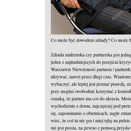
Co może być dowodem zdrady?
Co może b
Zdrada małżeńska czy partnerska jest jed
jeden z najtrudniejszych do przejścia kry
Warszawie
Niewierność partnera / partnerki
ukrywać, nawet przez długi czas. Wiadomo, 
wybaczyć, ale lepiej jest poznać prawdę, n
pory mogłaś swobodnie korzystać z komórki 
oznaką, że partner ma coś do ukrycia. Mo
wychodzenie z domu, najczęściej pod prete
się, zapominanie o obietnicach, nagłe zmia
wiec, że coś tu nie gra i miej rękę na pulsie
nie jest prosta, na pewno z pomocą przyda 