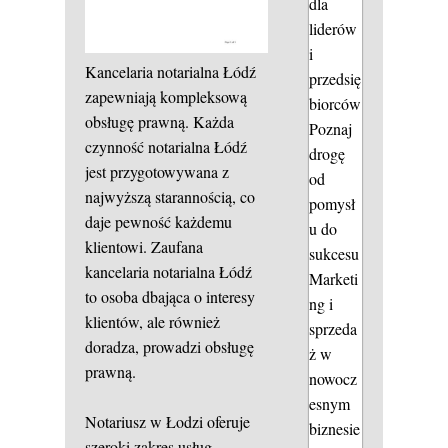
dla
liderów
i
Kancelaria notarialna Łódź
przedsię
zapewniają kompleksową
biorców
obsługę prawną. Każda
Poznaj
czynność notarialna Łódź
drogę
jest przygotowywana z
od
najwyższą starannością, co
pomysł
daje pewność każdemu
u do
klientowi. Zaufana
sukcesu
kancelaria notarialna Łódź
Marketi
to osoba dbająca o interesy
ng i
klientów, ale również
sprzeda
doradza, prowadzi obsługę
ż w
prawną.
nowocz
esnym
Notariusz w Łodzi oferuje
biznesie
szeroki zakres usług,