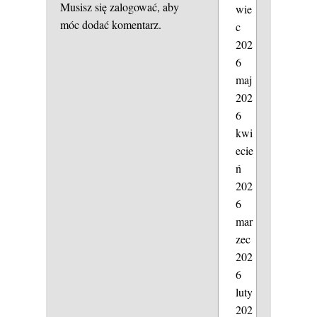
Musisz się
zalogować
, aby
wie
móc dodać komentarz.
c
202
6
maj
202
6
kwi
ecie
ń
202
6
mar
zec
202
6
luty
202