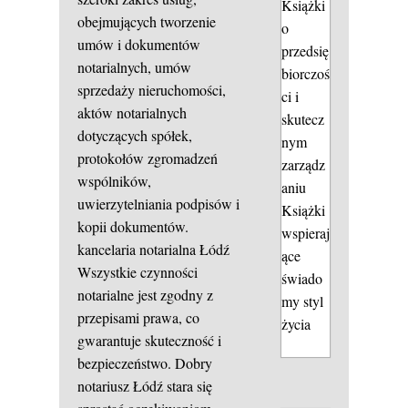
Książki
obejmujących tworzenie
o
umów i dokumentów
przedsię
notarialnych, umów
biorczoś
sprzedaży nieruchomości,
ci i
aktów notarialnych
skutecz
dotyczących spółek,
nym
protokołów zgromadzeń
zarządz
wspólników,
aniu
uwierzytelniania podpisów i
Książki
kopii dokumentów.
wspieraj
kancelaria notarialna Łódź
ące
Wszystkie czynności
świado
notarialne jest zgodny z
my styl
przepisami prawa, co
życia
gwarantuje skuteczność i
bezpieczeństwo. Dobry
notariusz Łódź stara się