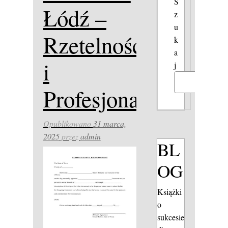
S
Łódź –
z
u
Rzetelność
k
a
i
j
Szukaj
Profesjonalizm
Opublikowano
31 marca,
2025
przez
admin
BL
OG
Książki
o
sukcesie