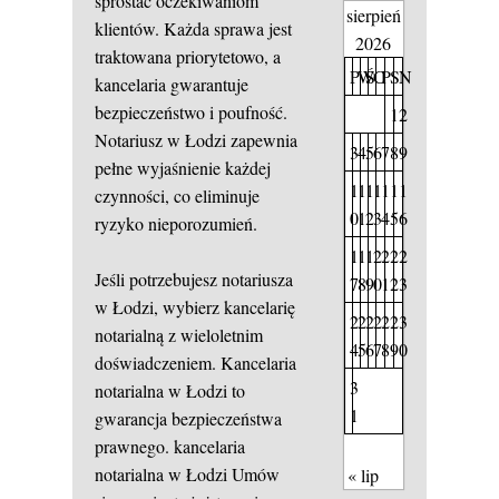
sprostać oczekiwaniom
sierpień
klientów. Każda sprawa jest
2026
traktowana priorytetowo, a
P
W
Ś
C
P
S
N
kancelaria gwarantuje
bezpieczeństwo i poufność.
1
2
Notariusz w Łodzi zapewnia
3
4
5
6
7
8
9
pełne wyjaśnienie każdej
1
1
1
1
1
1
1
czynności, co eliminuje
0
1
2
3
4
5
6
ryzyko nieporozumień.
1
1
1
2
2
2
2
Jeśli potrzebujesz notariusza
7
8
9
0
1
2
3
w Łodzi, wybierz kancelarię
2
2
2
2
2
2
3
notarialną z wieloletnim
4
5
6
7
8
9
0
doświadczeniem. Kancelaria
3
notarialna w Łodzi to
1
gwarancja bezpieczeństwa
prawnego.
kancelaria
notarialna w Łodzi
Umów
« lip