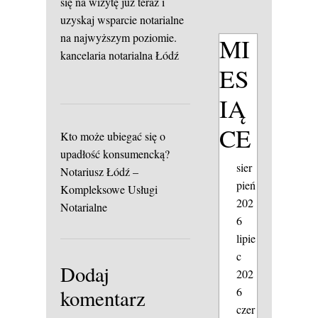
się na wizytę już teraz i
uzyskaj wsparcie notarialne
na najwyższym poziomie.
MI
kancelaria notarialna Łódź
ES
IĄ
CE
Kto może ubiegać się o
upadłość konsumencką?
sier
Notariusz Łódź –
pień
Kompleksowe Usługi
202
Notarialne
6
lipie
c
Dodaj
202
6
komentarz
czer