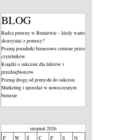
BLOG
Radca prawny w Braniewie – kiedy warto
skorzystać z pomocy?
Poznaj poradniki biznesowe cenione przez
czytelników
Książki o sukcesie dla liderów i
przedsiębiorców
Poznaj drogę od pomysłu do sukcesu
Marketing i sprzedaż w nowoczesnym
biznesie
sierpień 2026
P
W
Ś
C
P
S
N