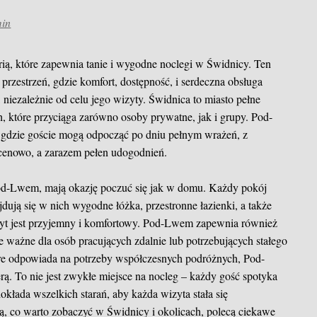
in
rią, które zapewnia tanie i wygodne noclegi w Świdnicy. Ten
 przestrzeń, gdzie komfort, dostępność, i serdeczna obsługa
 niezależnie od celu jego wizyty. Świdnica to miasto pełne
h, które przyciąga zarówno osoby prywatne, jak i grupy. Pod-
dzie goście mogą odpocząć po dniu pełnym wrażeń, z
 cenowo, a zarazem pełen udogodnień.
Pod-Lwem, mają okazję poczuć się jak w domu. Każdy pokój
dują się w nich wygodne łóżka, przestronne łazienki, a także
obyt jest przyjemny i komfortowy. Pod-Lwem zapewnia również
lnie ważne dla osób pracujących zdalnie lub potrzebujących stałego
óre odpowiada na potrzeby współczesnych podróżnych, Pod-
rą. To nie jest zwykłe miejsce na nocleg – każdy gość spotyka
okłada wszelkich starań, aby każda wizyta stała się
ą, co warto zobaczyć w Świdnicy i okolicach, polecą ciekawe