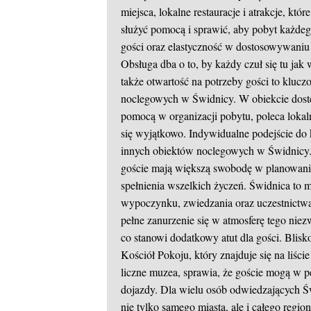
miejsca, lokalne restauracje i atrakcje, k
służyć pomocą i sprawić, aby pobyt każdeg
gości oraz elastyczność w dostosowywaniu o
Obsługa dba o to, by każdy czuł się tu jak
także otwartość na potrzeby gości to kluc
noclegowych w Świdnicy. W obiekcie dostę
pomocą w organizacji pobytu, poleca lokalne
się wyjątkowo. Indywidualne podejście do
innych obiektów noclegowych w Świdnicy
goście mają większą swobodę w planowaniu
spełnienia wszelkich życzeń. Świdnica to m
wypoczynku, zwiedzania oraz uczestnictw
pełne zanurzenie się w atmosferę tego nie
co stanowi dodatkowy atut dla gości. Blisk
Kościół Pokoju, który znajduje się na li
liczne muzea, sprawia, że goście mogą w pe
dojazdy. Dla wielu osób odwiedzających 
nie tylko samego miasta, ale i całego regio