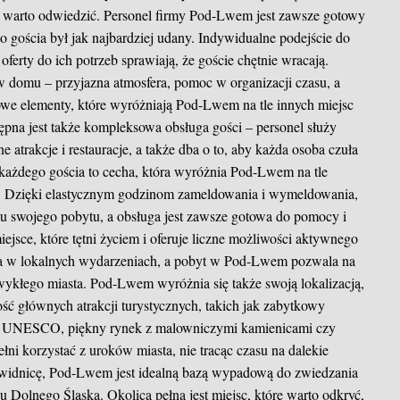
tóre warto odwiedzić. Personel firmy Pod-Lwem jest zawsze gotowy
o gościa był jak najbardziej udany. Indywidualne podejście do
ferty do ich potrzeb sprawiają, że goście chętnie wracają.
 w domu – przyjazna atmosfera, pomoc w organizacji czasu, a
zowe elementy, które wyróżniają Pod-Lwem na tle innych miejsc
pna jest także kompleksowa obsługa gości – personel służy
 atrakcje i restauracje, a także dba o to, aby każda osoba czuła
 każdego gościa to cecha, która wyróżnia Pod-Lwem na tle
. Dzięki elastycznym godzinom zameldowania i wymeldowania,
 swojego pobytu, a obsługa jest zawsze gotowa do pomocy i
iejsce, które tętni życiem i oferuje liczne możliwości aktywnego
a w lokalnych wydarzeniach, a pobyt w Pod-Lwem pozwala na
zwykłego miasta. Pod-Lwem wyróżnia się także swoją lokalizacją,
ość głównych atrakcji turystycznych, takich jak zabytkowy
ście UNESCO, piękny rynek z malowniczymi kamienicami czy
łni korzystać z uroków miasta, nie tracąc czasu na dalekie
Świdnicę, Pod-Lwem jest idealną bazą wypadową do zwiedzania
nu Dolnego Śląska. Okolica pełna jest miejsc, które warto odkryć,