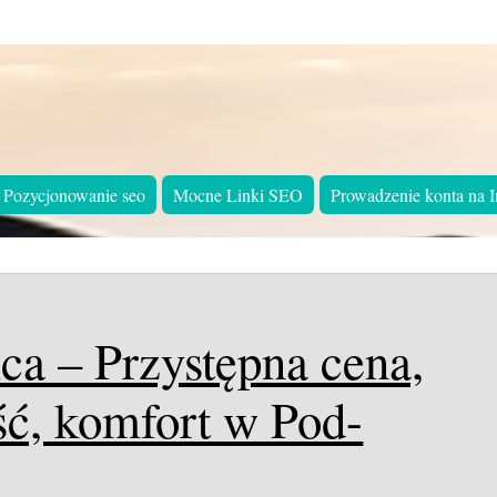
Pozycjonowanie seo
Mocne Linki SEO
Prowadzenie konta na I
ca – Przystępna cena,
ść, komfort w Pod-