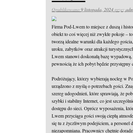
Opublikowano
9 listopada, 2024
przez
adm
Firma Pod-Lwem to miejsce z duszą i histo
obiekt to coś więcej niż zwykłe pokoje – to
tworzą idealne warunki dla każdego gościa,
uroku, zabytków oraz atrakcji turystycznyc
Lwem stanowi doskonałą bazę wypadową, g
pewnością że ich pobyt będzie przystępny
Podróżujący, którzy wybierają nocleg w 
urządzono z myślą o potrzebach gości. Znaj
szereg udogodnień, które sprawiają, że p
szybki i stabilny Internet, co jest szczegó
dostępu do sieci. Oprócz wyposażenia, kt
Lwem przyciąga gości swoją ciepłą atmosfe
się tu z życzliwym podejściem, a personel d
niezapomniana. Pracownicy chętnie doradz