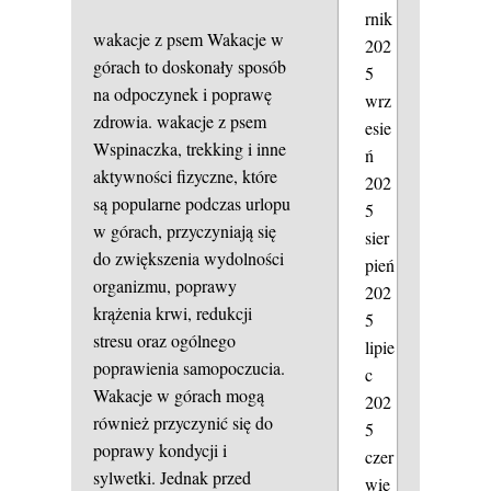
rnik
wakacje z psem
Wakacje w
202
górach to doskonały sposób
5
na odpoczynek i poprawę
wrz
zdrowia.
wakacje z psem
esie
Wspinaczka, trekking i inne
ń
aktywności fizyczne, które
202
są popularne podczas urlopu
5
w górach, przyczyniają się
sier
do zwiększenia wydolności
pień
organizmu, poprawy
202
krążenia krwi, redukcji
5
stresu oraz ogólnego
lipie
poprawienia samopoczucia.
c
Wakacje w górach mogą
202
również przyczynić się do
5
poprawy kondycji i
czer
sylwetki. Jednak przed
wie