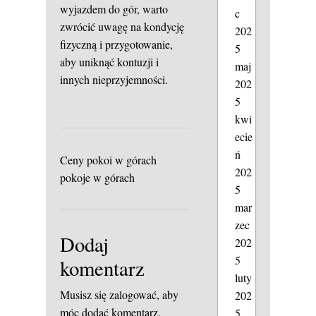
wyjazdem do gór, warto
c
zwrócić uwagę na kondycję
202
fizyczną i przygotowanie,
5
aby uniknąć kontuzji i
maj
innych nieprzyjemności.
202
5
kwi
ecie
ń
Ceny pokoi w górach
202
pokoje w górach
5
mar
zec
Dodaj
202
5
komentarz
luty
Musisz się
zalogować
, aby
202
móc dodać komentarz.
5