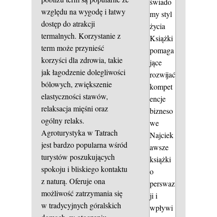
świado
względu na wygodę i łatwy
my styl
dostęp do atrakcji
życia
termalnych. Korzystanie z
Książki
term może przynieść
pomaga
korzyści dla zdrowia, takie
jące
jak łagodzenie dolegliwości
rozwijać
bólowych, zwiększenie
kompet
elastyczności stawów,
encje
relaksacja mięśni oraz
bizneso
ogólny relaks.
we
Agroturystyka w Tatrach
Najciek
jest bardzo popularna wśród
awsze
turystów poszukujących
książki
spokoju i bliskiego kontaktu
o
z naturą. Oferuje ona
perswaz
możliwość zatrzymania się
ji i
w tradycyjnych góralskich
wpływi