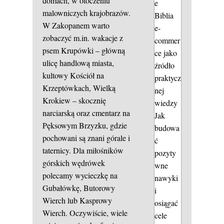
domach, w otoczeniu
e
malowniczych krajobrazów.
Biblia
W Zakopanem warto
e-
zobaczyć m.in.
wakacje z
commer
psem
Krupówki – główną
ce jako
ulicę handlową miasta,
źródło
kultowy Kościół na
praktycz
Krzeptówkach, Wielką
nej
Krokiew – skocznię
wiedzy
narciarską oraz cmentarz na
Jak
Pęksowym Brzyzku, gdzie
budowa
pochowani są znani górale i
ć
taternicy. Dla miłośników
pozyty
górskich wędrówek
wne
polecamy wycieczkę na
nawyki
Gubałówkę, Butorowy
i
Wierch lub Kasprowy
osiągać
Wierch. Oczywiście, wiele
cele