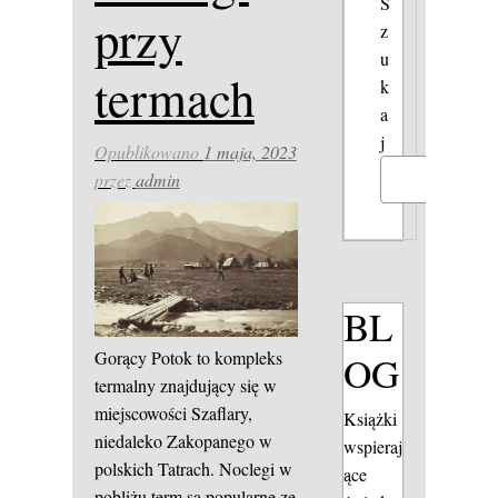
S
przy
z
u
termach
k
a
j
Opublikowano
1 maja, 2023
przez
admin
Szukaj
BL
Gorący Potok to kompleks
OG
termalny znajdujący się w
miejscowości Szaflary,
Książki
niedaleko Zakopanego w
wspieraj
polskich Tatrach. Noclegi w
ące
pobliżu term są popularne ze