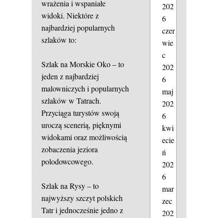
wrażenia i wspaniałe
202
widoki. Niektóre z
6
najbardziej popularnych
czer
szlaków to:
wie
c
Szlak na Morskie Oko – to
202
jeden z najbardziej
6
malowniczych i popularnych
maj
szlaków w Tatrach.
202
Przyciąga turystów swoją
6
uroczą scenerią, pięknymi
kwi
widokami oraz możliwością
ecie
zobaczenia jeziora
ń
polodowcowego.
202
6
Szlak na Rysy – to
mar
najwyższy szczyt polskich
zec
Tatr i jednocześnie jedno z
202