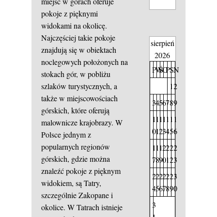
miejsc w górach oferuje
pokoje z pięknymi
widokami na okolicę.
Najczęściej takie pokoje
sierpień
znajdują się w obiektach
2026
noclegowych położonych na
P
W
Ś
C
P
S
N
stokach gór, w pobliżu
1
2
szlaków turystycznych, a
także w miejscowościach
3
4
5
6
7
8
9
górskich, które oferują
1
1
1
1
1
1
1
malownicze krajobrazy. W
0
1
2
3
4
5
6
Polsce jednym z
popularnych regionów
1
1
1
2
2
2
2
górskich, gdzie można
7
8
9
0
1
2
3
znaleźć pokoje z pięknym
2
2
2
2
2
2
3
widokiem, są Tatry,
4
5
6
7
8
9
0
szczególnie Zakopane i
3
okolice. W Tatrach istnieje
1