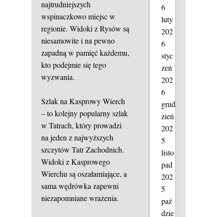
najtrudniejszych
6
wspinaczkowo miejsc w
luty
regionie. Widoki z Rysów są
202
niesamowite i na pewno
6
zapadną w pamięć każdemu,
styc
kto podejmie się tego
zeń
wyzwania.
202
6
Szlak na Kasprowy Wierch
grud
– to kolejny popularny szlak
zień
w Tatrach, który prowadzi
202
na jeden z najwyższych
5
szczytów Tatr Zachodnich.
listo
Widoki z Kasprowego
pad
Wierchu są oszałamiające, a
202
sama wędrówka zapewni
5
niezapomniane wrażenia.
paź
dzie