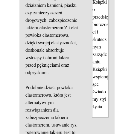
Książki
działaniem kamieni, piasku
o
czy zanieczyszczeń
przedsię
drogowych.
zabezpieczenie
biorczoś
lakieru elastomerem
Z kolei
ci i
powłoka elastomerowa,
skutecz
dzięki swojej elastyczności,
nym
doskonale absorbuje
zarządz
wstrząsy i chroni lakier
aniu
przed pęknięciami oraz
Książki
odpryskami.
wspieraj
ące
Podobnie działa powłoka
świado
elastomerowa, która jest
my styl
alternatywnym
życia
rozwiązaniem dla
zabezpieczenia lakieru
elastomerem.
usuwanie rys,
polerowanie lakieru
Jest to