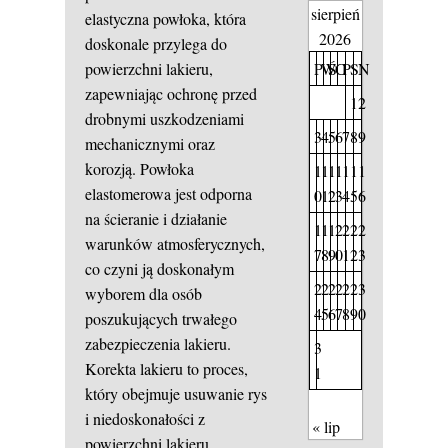
sierpień
elastyczna powłoka, która
2026
doskonale przylega do
P
W
Ś
C
P
S
N
powierzchni lakieru,
zapewniając ochronę przed
1
2
drobnymi uszkodzeniami
3
4
5
6
7
8
9
mechanicznymi oraz
korozją. Powłoka
1
1
1
1
1
1
1
elastomerowa jest odporna
0
1
2
3
4
5
6
na ścieranie i działanie
1
1
1
2
2
2
2
warunków atmosferycznych,
7
8
9
0
1
2
3
co czyni ją doskonałym
2
2
2
2
2
2
3
wyborem dla osób
4
5
6
7
8
9
0
poszukujących trwałego
zabezpieczenia lakieru.
3
Korekta lakieru to proces,
1
który obejmuje usuwanie rys
i niedoskonałości z
« lip
powierzchni lakieru