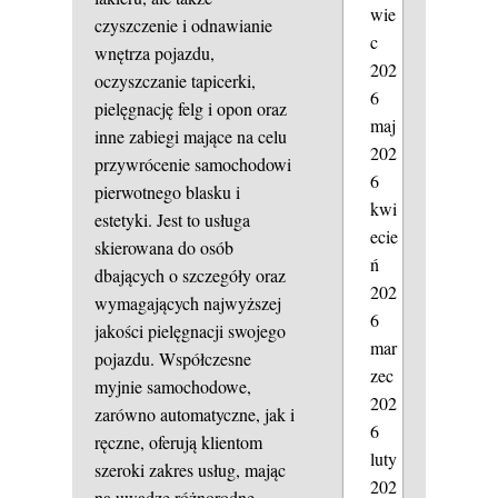
wie
czyszczenie i odnawianie
c
wnętrza pojazdu,
202
oczyszczanie tapicerki,
6
pielęgnację felg i opon oraz
maj
inne zabiegi mające na celu
202
przywrócenie samochodowi
6
pierwotnego blasku i
kwi
estetyki. Jest to usługa
ecie
skierowana do osób
ń
dbających o szczegóły oraz
202
wymagających najwyższej
6
jakości pielęgnacji swojego
mar
pojazdu. Współczesne
zec
myjnie samochodowe,
202
zarówno automatyczne, jak i
6
ręczne, oferują klientom
luty
szeroki zakres usług, mając
202
na uwadze różnorodne