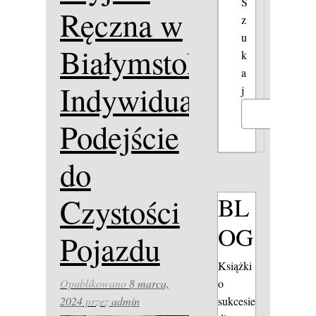
S
Ręczna w
z
u
Białymstoku:
k
a
Indywidualne
j
Szukaj
Podejście
do
BL
Czystości
OG
Pojazdu
Książki
o
Opublikowano
8 marca,
sukcesie
2024
przez
admin