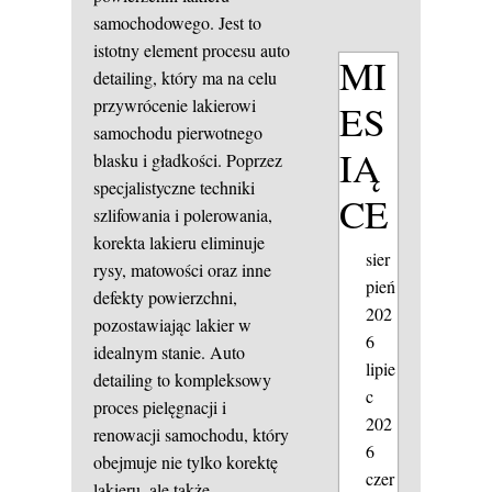
samochodowego. Jest to
istotny element procesu auto
MI
detailing, który ma na celu
przywrócenie lakierowi
ES
samochodu pierwotnego
IĄ
blasku i gładkości. Poprzez
specjalistyczne techniki
CE
szlifowania i polerowania,
korekta lakieru eliminuje
sier
rysy, matowości oraz inne
pień
defekty powierzchni,
202
pozostawiając lakier w
6
idealnym stanie. Auto
lipie
detailing to kompleksowy
c
proces pielęgnacji i
202
renowacji samochodu, który
6
obejmuje nie tylko korektę
czer
lakieru, ale także