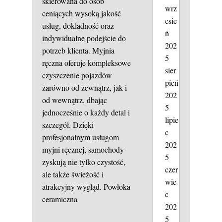
skierowana do osób
wrz
ceniących wysoką jakość
esie
usług, dokładność oraz
ń
indywidualne podejście do
202
potrzeb klienta. Myjnia
5
ręczna oferuje kompleksowe
sier
czyszczenie pojazdów
pień
zarówno od zewnątrz, jak i
202
od wewnątrz, dbając
5
jednocześnie o każdy detal i
lipie
szczegół. Dzięki
c
profesjonalnym usługom
202
myjni ręcznej, samochody
5
zyskują nie tylko czystość,
czer
ale także świeżość i
wie
atrakcyjny wygląd.
Powłoka
c
ceramiczna
202
5