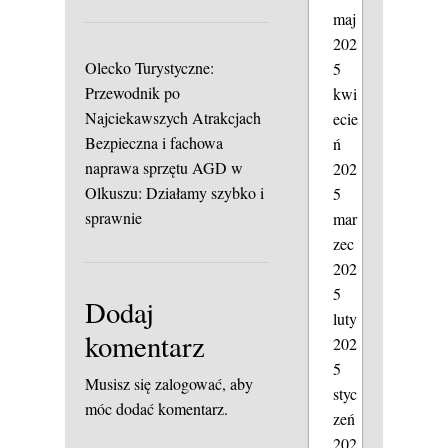
maj
202
Olecko Turystyczne:
5
Przewodnik po
kwi
Najciekawszych Atrakcjach
ecie
Bezpieczna i fachowa
ń
naprawa sprzętu AGD w
202
Olkuszu: Działamy szybko i
5
sprawnie
mar
zec
202
5
Dodaj
luty
komentarz
202
5
Musisz się
zalogować
, aby
styc
móc dodać komentarz.
zeń
202