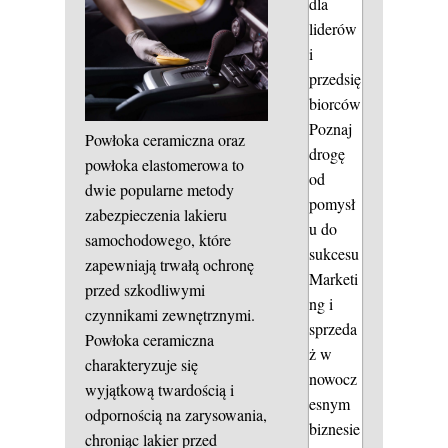
dla
liderów
i
przedsię
biorców
Poznaj
Powłoka ceramiczna oraz
drogę
powłoka elastomerowa to
od
dwie popularne metody
pomysł
zabezpieczenia lakieru
u do
samochodowego, które
sukcesu
zapewniają trwałą ochronę
Marketi
przed szkodliwymi
ng i
czynnikami zewnętrznymi.
sprzeda
Powłoka ceramiczna
ż w
charakteryzuje się
nowocz
wyjątkową twardością i
esnym
odpornością na zarysowania,
biznesie
chroniąc lakier przed