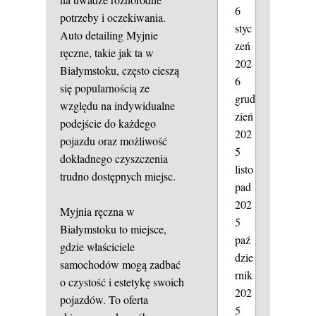
6
potrzeby i oczekiwania.
styc
Auto detailing
Myjnie
zeń
ręczne, takie jak ta w
202
Białymstoku, często cieszą
6
się popularnością ze
grud
względu na indywidualne
zień
podejście do każdego
202
pojazdu oraz możliwość
5
dokładnego czyszczenia
listo
trudno dostępnych miejsc.
pad
202
Myjnia ręczna w
5
Białymstoku to miejsce,
paź
gdzie właściciele
dzie
samochodów mogą zadbać
rnik
o czystość i estetykę swoich
202
pojazdów. To oferta
5