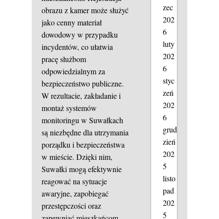
zec
obrazu z kamer może służyć
202
jako cenny materiał
6
dowodowy w przypadku
luty
incydentów, co ułatwia
202
pracę służbom
6
odpowiedzialnym za
styc
bezpieczeństwo publiczne.
zeń
W rezultacie, zakładanie i
202
montaż systemów
6
monitoringu w Suwałkach
grud
są niezbędne dla utrzymania
zień
porządku i bezpieczeństwa
202
w mieście. Dzięki nim,
5
Suwałki mogą efektywnie
listo
reagować na sytuacje
pad
awaryjne, zapobiegać
202
przestępczości oraz
5
zapewniać mieszkańcom