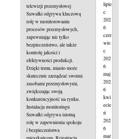
lipie
telewizji przemysłowej
c
Suwałki odgrywa kluczową
202
rolę w monitorowaniu
6
procesów przemysłowych,
czer
zapewniając nie tylko
wie
bezpieczeństwo, ale także
c
kontrolę jakości i
202
efektywności produkcji.
6
Dzięki temu, miasto może
maj
skutecznie zarządzać swoimi
202
zasobami przemysłowymi,
6
zwiększając swoją
kwi
konkurencyjność na rynku.
ecie
Instalacja monitoringu
ń
Suwałki odgrywa istotną
202
rolę w zapewnieniu spokoju
6
i bezpieczeństwa
mar
mieszkańcom. Rejestracja