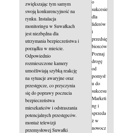
o
zwiększając tym samym
sukcesie
swoją konkurencyjność na
dla
rynku. Instalacja
liderów
monitoringu w Suwałkach
i
jest niezbędna dla
przedsię
utrzymania bezpieczeństwa i
biorców
porządku w mieście.
Poznaj
Odpowiednio
drogę
rozmieszczone kamery
od
umożliwiają szybką reakcję
pomysł
na sytuacje awaryjne oraz
u do
przestępcze, co przyczynia
sukcesu
się do poprawy poczucia
Marketi
bezpieczeństwa
ng i
mieszkańców i odstraszania
sprzeda
potencjalnych przestępców.
ż w
montaż telewizji
nowocz
przemysłowej Suwałki