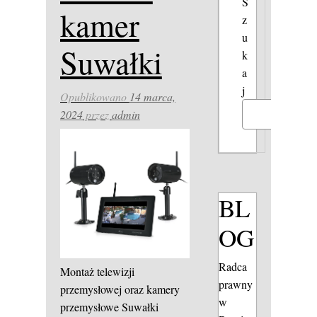
S
kamer
z
u
Suwałki
k
a
j
Opublikowano
14 marca,
2024
przez
admin
Szukaj
BL
OG
Radca
Montaż telewizji
prawny
przemysłowej oraz kamery
w
przemysłowe Suwałki