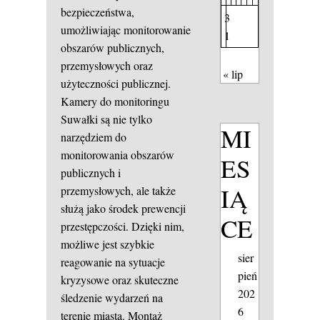
bezpieczeństwa,
3
umożliwiając monitorowanie
1
obszarów publicznych,
przemysłowych oraz
« lip
użyteczności publicznej.
Kamery do monitoringu
Suwałki są nie tylko
MI
narzędziem do
monitorowania obszarów
ES
publicznych i
IĄ
przemysłowych, ale także
służą jako środek prewencji
CE
przestępczości. Dzięki nim,
możliwe jest szybkie
sier
reagowanie na sytuacje
pień
kryzysowe oraz skuteczne
202
śledzenie wydarzeń na
6
terenie miasta. Montaż