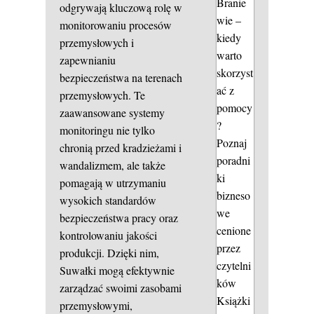
Branie
odgrywają kluczową rolę w
wie –
monitorowaniu procesów
kiedy
przemysłowych i
warto
zapewnianiu
skorzyst
bezpieczeństwa na terenach
ać z
przemysłowych. Te
pomocy
zaawansowane systemy
?
monitoringu nie tylko
Poznaj
chronią przed kradzieżami i
poradni
wandalizmem, ale także
ki
pomagają w utrzymaniu
bizneso
wysokich standardów
we
bezpieczeństwa pracy oraz
cenione
kontrolowaniu jakości
przez
produkcji. Dzięki nim,
czytelni
Suwałki mogą efektywnie
ków
zarządzać swoimi zasobami
Książki
przemysłowymi,