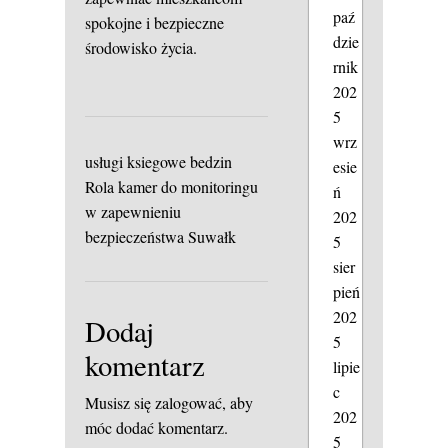
paź
spokojne i bezpieczne
dzie
środowisko życia.
rnik
202
5
wrz
usługi ksiegowe bedzin
esie
Rola kamer do monitoringu
ń
w zapewnieniu
202
bezpieczeństwa Suwałk
5
sier
pień
202
Dodaj
5
komentarz
lipie
c
Musisz się
zalogować
, aby
202
móc dodać komentarz.
5