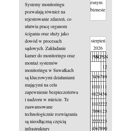
esnym
Systemy monitoringu
biznesie
pozwalają również na
rejestrowanie zdarzeń, co
ułatwia pracę organom
ścigania oraz służy jako
sierpień
dowód w procesach
2026
sądowych. Zakładanie
kamer do monitoringu oraz
P
W
Ś
C
P
S
N
montaż systemów
1
2
monitoringu w Suwałkach
3
4
5
6
7
8
9
są kluczowymi działaniami
mającymi na celu
1
1
1
1
1
1
1
zapewnienie bezpieczeństwa
0
1
2
3
4
5
6
i nadzoru w mieście. Te
1
1
1
2
2
2
2
zaawansowane
7
8
9
0
1
2
3
technologicznie rozwiązania
2
2
2
2
2
2
3
są nieodłączną częścią
4
5
6
7
8
9
0
infrastruktury