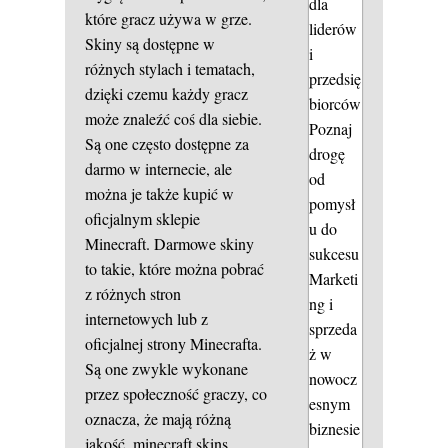
dla
które gracz używa w grze.
liderów
Skiny są dostępne w
i
różnych stylach i tematach,
przedsię
dzięki czemu każdy gracz
biorców
może znaleźć coś dla siebie.
Poznaj
Są one często dostępne za
drogę
darmo w internecie, ale
od
można je także kupić w
pomysł
oficjalnym sklepie
u do
Minecraft. Darmowe skiny
sukcesu
to takie, które można pobrać
Marketi
z różnych stron
ng i
internetowych lub z
sprzeda
oficjalnej strony Minecrafta.
ż w
Są one zwykle wykonane
nowocz
przez społeczność graczy, co
esnym
oznacza, że mają różną
biznesie
jakość.
minecraft skins