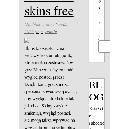
S
skins free
z
u
k
Opublikowano
11 maja,
a
2023
przez
admin
j
Szukaj
Skins to określenie na
zestawy tekstur lub grafik,
które można zastosować w
grze Minecraft, by zmienić
wygląd postaci gracza.
BL
Dzięki temu gracz może
spersonalizować swój avatar,
OG
aby wyglądał dokładnie tak,
jak chce. Skiny zwykle
Książki
zmieniają wygląd postaci,
o
ale mogą także wpływać na
sukcesie
wygląd broni i przedmiotów,