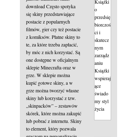
Książki
download
Często spotyka
o
się skiny przedstawiające
przedsię
postacie z popularnych
biorczoś
filmów, gier czy też postacie
ci i
z komiksów. Płatne skiny to
skutecz
te, za które trzeba zapłacić,
nym
by móc z nich korzystać. Są
zarządz
one dostępne w oficjalnym
aniu
sklepie Minecrafta oraz w
Książki
grze. W sklepie można
wspieraj
kupić gotowe skiny, a w
ące
grze można tworzyć własne
świado
skiny lub korzystać z tzw.
my styl
„skinpacków” – zestawów
życia
skórek, które można zakupić
lub pobrać z internetu. Skiny
to element, który pozwala
graczom na personalizację