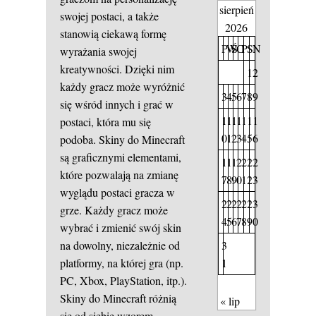
sierpień
swojej postaci, a także
2026
stanowią ciekawą formę
P
W
Ś
C
P
S
N
wyrażania swojej
kreatywności. Dzięki nim
1
2
każdy gracz może wyróżnić
3
4
5
6
7
8
9
się wśród innych i grać w
1
1
1
1
1
1
1
postaci, która mu się
0
1
2
3
4
5
6
podoba. Skiny do Minecraft
są graficznymi elementami,
1
1
1
2
2
2
2
które pozwalają na zmianę
7
8
9
0
1
2
3
wyglądu postaci gracza w
2
2
2
2
2
2
3
grze. Każdy gracz może
4
5
6
7
8
9
0
wybrać i zmienić swój skin
3
na dowolny, niezależnie od
1
platformy, na której gra (np.
PC, Xbox, PlayStation, itp.).
Skiny do Minecraft różnią
« lip
się od siebie wzorem,