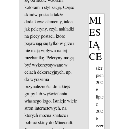
kolorami i stylizacją. Część
skinów posiada także
MI
dodatkowe elementy, takie
ES
jak peleryny, czyli nakładki
na plecy postaci, które
IĄ
pojawiają się tylko w grze i
nie mają wpływu na jej
CE
mechanikę. Peleryny mogą
być wykorzystywane w
sier
celach dekoracyjnych, np.
pień
do wyrażenia
202
przynależności do jakiejś
6
grupy lub wyświetlenia
lipie
własnego logo. Istnieje wiele
c
stron internetowych, na
202
których można znaleźć i
6
pobrać skiny do Minecraft.
czer