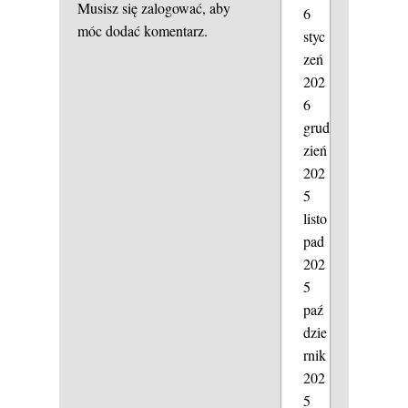
Musisz się
zalogować
, aby
6
móc dodać komentarz.
styc
zeń
202
6
grud
zień
202
5
listo
pad
202
5
paź
dzie
rnik
202
5