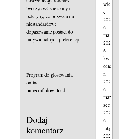
Gracze mogą również
wie
tworzyć własne skiny i
c
peleryny, co pozwala na
202
niestandardowe
6
dopasowanie postaci do
maj
indywidualnych preferencji.
202
6
kwi
ecie
ń
Program do głosowania
202
online
6
minecraft download
mar
zec
202
Dodaj
6
komentarz
luty
202