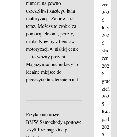
numeru na pewno
zec
uszczęśliwi każdego fana
202
motoryzacji. Zamów już
6
teraz. Możesz to zrobić za
luty
pomocą telefonu, poczty,
202
maila. Nowiny z trendów
6
motoryzacji w niskiej cenie
styc
— to ważny prezent.
zeń
Magazyn samochodowy to
202
idealne miejsce do
6
przeczytania z tematem aut.
grud
zień
202
5
listo
Przyłapano nowe
pad
BMW!Samochody sportowe
202
,czyli Evomagazine.pl
5