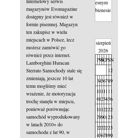
Internetowy serwis
esnym
magazynów Evomagazine
biznesie
dostępny jest również w
formie pisemnej. Magazyn
ten zakupisz w wielu
miejscach w Polsce, lecz
sierpień
możesz zamówić go
2026
również przez internet.
P
W
Ś
C
P
S
N
Lamborghini Huracan
1
2
Sterrato
Samochody stale się
zmieniają, jeszcze 10 lat
3
4
5
6
7
8
9
temu mogliśmy mieć
1
1
1
1
1
1
1
wrażenie, że motoryzacja
0
1
2
3
4
5
6
trochę stanęła w miejscu,
ponieważ porównując
1
1
1
2
2
2
2
samochód wyprodukowany
7
8
9
0
1
2
3
w latach 2010+ do
2
2
2
2
2
2
3
samochodu z lat 90, w
4
5
6
7
8
9
0