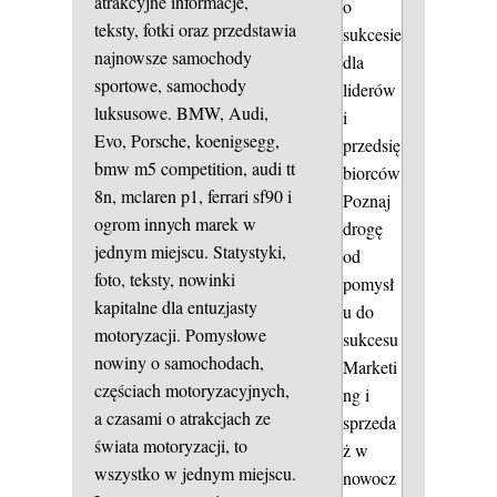
atrakcyjne informacje,
o
teksty, fotki oraz przedstawia
sukcesie
najnowsze samochody
dla
sportowe, samochody
liderów
luksusowe. BMW, Audi,
i
Evo, Porsche, koenigsegg,
przedsię
bmw m5 competition, audi tt
biorców
8n, mclaren p1, ferrari sf90 i
Poznaj
ogrom innych marek w
drogę
jednym miejscu. Statystyki,
od
foto, teksty, nowinki
pomysł
kapitalne dla entuzjasty
u do
motoryzacji. Pomysłowe
sukcesu
nowiny o samochodach,
Marketi
częściach motoryzacyjnych,
ng i
a czasami o atrakcjach ze
sprzeda
świata motoryzacji, to
ż w
wszystko w jednym miejscu.
nowocz