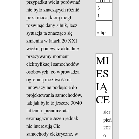
przypadku wielu porównać
3
nie było znaczących różnić
1
poza moca, którą mógł
rozwinąć dany silnik, lecz
« lip
sytuacja ta znacząco się
zmieniła w latach 20 XXI
wieku, poniewaz aktualnie
MI
przezywamy moment
elektryfikacji samochodów
ES
osobowych, co wprowadza
ogromną możliwość na
IĄ
innowacyjne podejście do
projektowania samochodów,
CE
tak jak było to jeszcze 30/40
lat temu.
prenumerata
sier
evomagazine
Jeżeli jednak
pień
nie interesują Cię
202
samochody elektryczne, w
6