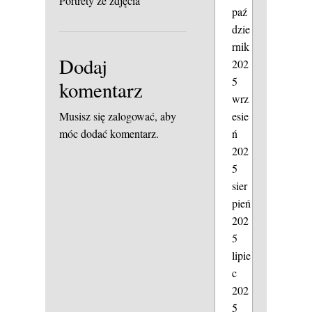
Portrety ze zdjęcia
paź
dzie
rnik
Dodaj
202
5
komentarz
wrz
esie
Musisz się
zalogować
, aby
ń
móc dodać komentarz.
202
5
sier
pień
202
5
lipie
c
202
5