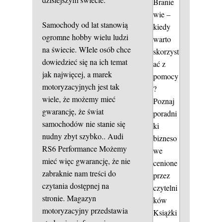
Branie
wie –
Samochody od lat stanowią
kiedy
ogromne hobby wielu ludzi
warto
na świecie. WIele osób chce
skorzyst
dowiedzieć się na ich temat
ać z
jak najwięcej, a marek
pomocy
motoryzacyjnych jest tak
?
wiele, że możemy mieć
Poznaj
gwarancję, że świat
poradni
samochodów nie stanie się
ki
nudny zbyt szybko..
Audi
bizneso
RS6 Performance
Możemy
we
mieć więc gwarancję, że nie
cenione
zabraknie nam treści do
przez
czytania dostępnej na
czytelni
stronie. Magazyn
ków
motoryzacyjny przedstawia
Książki