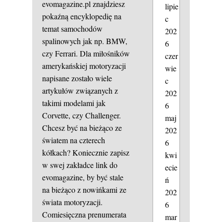
evomagazine.pl znajdziesz
lipie
pokaźną encyklopedię na
c
temat samochodów
202
spalinowych jak np. BMW,
6
czy Ferrari. Dla miłośników
czer
amerykańskiej motoryzacji
wie
napisane zostało wiele
c
artykułów związanych z
202
takimi modelami jak
6
Corvette, czy Challenger.
maj
Chcesz być na bieżąco ze
202
światem na czterech
6
kółkach? Koniecznie zapisz
kwi
w swej zakładce link do
ecie
evomagazine, by być stale
ń
na bieżąco z nowińkami ze
202
świata motoryzacji.
6
Comiesięczna prenumerata
mar