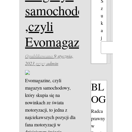
S
samochodowy
z
u
,czyli
k
a
Evomagazine.pl
j
Szukaj
Opublikowano
9 stycznia,
2023
przez
admin
Evomagazine, czyli
BL
magazyn samochodowy,
OG
który skupia się na
nowinkach ze świata
motoryzacji, to jedna z
Radca
najciekawszych pozycji dla
prawny
fana motoryzacji w
w
dzisiejszym świecie.