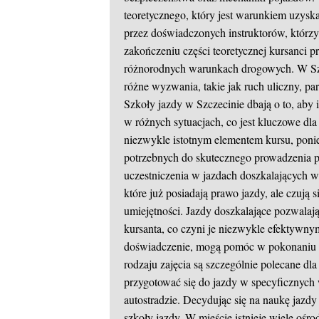
teoretycznego, który jest warunkiem uzysk
przez doświadczonych instruktorów, którzy
zakończeniu części teoretycznej kursanci p
różnorodnych warunkach drogowych. W Szc
różne wyzwania, takie jak ruch uliczny, p
Szkoły jazdy w Szczecinie dbają o to, aby 
w różnych sytuacjach, co jest kluczowe dla
niezwykle istotnym elementem kursu, poni
potrzebnych do skutecznego prowadzenia 
uczestniczenia w jazdach doszkalających w
które już posiadają prawo jazdy, ale czują
umiejętności. Jazdy doszkalające pozwalaj
kursanta, co czyni je niezwykle efektywny
doświadczenie, mogą pomóc w pokonaniu l
rodzaju zajęcia są szczególnie polecane dl
przygotować się do jazdy w specyficznych 
autostradzie. Decydując się na naukę jaz
szkoły jazdy. W mieście istnieje wiele ośr