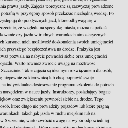
ania prawa jazdy. Zajęcia teoretyczne są zazwyczaj prowadzone
 potrafią w przystępny sposób przekazać niezbędną wiedzę. Po
rzystępują do praktycznych jazd, które odbywają się w
zecinie, ze względu na specyfikę miasta, można napotkać
arkowanie czy jazda w trudnych warunkach atmosferycznych.
ich kursanci mieli możliwość doskonalenia swoich umiejętności
 ich przyszłego bezpieczeństwa na drodze. Praktyka jest
eważ pozwala na nabycie pewności siebie oraz umiejętności
pojazdu. Warto również zwrócić uwagę na możliwość
 Szczecinie. Takie zajęcia są idealnym rozwiązaniem dla osób,
 się niepewnie za kierownicą lub chcą poprawić swoje
ą na indywidualne dostosowanie programu szkolenia do potrzeb
m narzędziem w nauce jazdy. Instruktorzy, posiadający bogate
ęków oraz zwiększeniu pewności siebie na drodze. Tego
a osób, które długo nie prowadziły pojazdów lub które pragną
warunkach, takich jak jazda w ruchu miejskim lub na
dy w Szczecinie, warto zwrócić uwagę na wybór odpowiedniej
odków szkoleniowych, które oferują różnorodne kursy, różniące