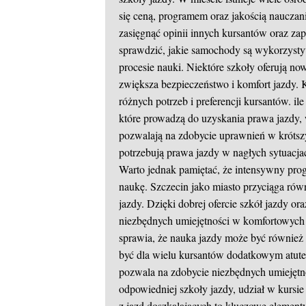
się ceną, programem oraz jakością nauczan
zasięgnąć opinii innych kursantów oraz za
sprawdzić, jakie samochody są wykorzyst
procesie nauki. Niektóre szkoły oferują 
zwiększa bezpieczeństwo i komfort jazdy.
różnych potrzeb i preferencji kursantów.
il
które prowadzą do uzyskania prawa jazdy, w
pozwalają na zdobycie uprawnień w krótszy
potrzebują prawa jazdy w nagłych sytuacj
Warto jednak pamiętać, że intensywny pr
naukę. Szczecin jako miasto przyciąga rów
jazdy. Dzięki dobrej ofercie szkół jazdy o
niezbędnych umiejętności w komfortowych 
sprawia, że nauka jazdy może być również
być dla wielu kursantów dodatkowym atute
pozwala na zdobycie niezbędnych umiejętn
odpowiedniej szkoły jazdy, udział w kursi
z jazd doszkalających to kluczowe element