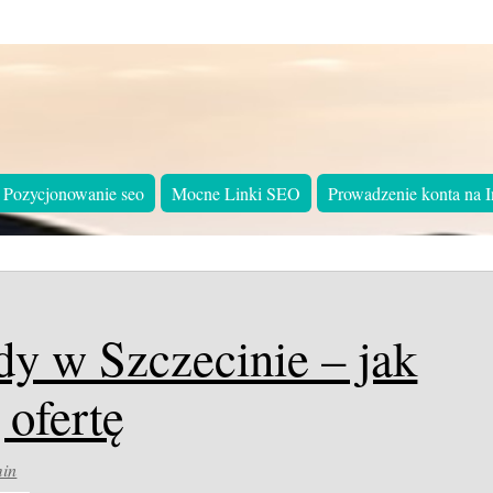
Pozycjonowanie seo
Mocne Linki SEO
Prowadzenie konta na I
dy w Szczecinie – jak
 ofertę
in