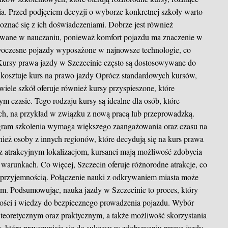
ia. Przed podjęciem decyzji o wyborze konkretnej szkoły warto
poznać się z ich doświadczeniami. Dobrze jest również
ywane w nauczaniu, ponieważ komfort pojazdu ma znaczenie w
nowoczesne pojazdy wyposażone w najnowsze technologie, co
 Kursy prawa jazdy w Szczecinie często są dostosowywane do
e kosztuje kurs na prawo jazdy
Oprócz standardowych kursów,
iele szkół oferuje również kursy przyspieszone, które
m czasie. Tego rodzaju kursy są idealne dla osób, które
ach, na przykład w związku z nową pracą lub przeprowadzką.
ogram szkolenia wymaga większego zaangażowania oraz czasu na
nież osoby z innych regionów, które decydują się na kurs prawa
raz atrakcyjnym lokalizacjom, kursanci mają możliwość zdobycia
warunkach. Co więcej, Szczecin oferuje różnorodne atrakcje, co
 przyjemnością. Połączenie nauki z odkrywaniem miasta może
m. Podsumowując, nauka jazdy w Szczecinie to proces, który
ości i wiedzy do bezpiecznego prowadzenia pojazdu. Wybór
e teoretycznym oraz praktycznym, a także możliwość skorzystania
y, które przyczyniają się do sukcesu w zdobywaniu prawa jazdy.