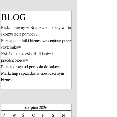
BLOG
Radca prawny w Braniewie – kiedy warto
skorzystać z pomocy?
Poznaj poradniki biznesowe cenione przez
czytelników
Książki o sukcesie dla liderów i
przedsiębiorców
Poznaj drogę od pomysłu do sukcesu
Marketing i sprzedaż w nowoczesnym
biznesie
sierpień 2026
P
W
Ś
C
P
S
N