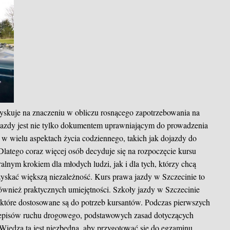
zyskuje na znaczeniu w obliczu rosnącego zapotrzebowania na
jazdy jest nie tylko dokumentem uprawniającym do prowadzenia
w wielu aspektach życia codziennego, takich jak dojazdy do
latego coraz więcej osób decyduje się na rozpoczęcie kursu
ralnym krokiem dla młodych ludzi, jak i dla tych, którzy chcą
 zyskać większą niezależność. Kurs prawa jazdy w Szczecinie to
 również praktycznych umiejętności. Szkoły jazdy w Szczecinie
 które dostosowane są do potrzeb kursantów. Podczas pierwszych
przepisów ruchu drogowego, podstawowych zasad dotyczących
Wiedza ta jest niezbędna, aby przygotować się do egzaminu