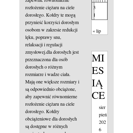
3
rozłożenie ciężaru na ciele
1
dorosłego. Kołdry te mogą
przynieść korzyści dorosłym
osobom w zakresie redukcji
« lip
lęku, poprawy snu,
relaksacji i regulacji
zmysłowej.dla dorosłych jest
MI
przeznaczona dla osób
ES
dorosłych o różnym
rozmiarze i wadze ciała.
IĄ
Mają one większe rozmiary i
są odpowiednio obciążone,
CE
aby zapewnić równomierne
rozłożenie ciężaru na ciele
sier
dorosłego. Kołdry
pień
obciążeniowe dla dorosłych
202
są dostępne w różnych
6