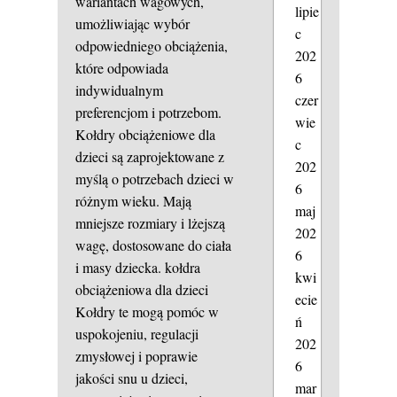
wariantach wagowych,
lipie
umożliwiając wybór
c
odpowiedniego obciążenia,
202
które odpowiada
6
indywidualnym
czer
preferencjom i potrzebom.
wie
Kołdry obciążeniowe dla
c
dzieci są zaprojektowane z
202
myślą o potrzebach dzieci w
6
różnym wieku. Mają
maj
mniejsze rozmiary i lżejszą
202
wagę, dostosowane do ciała
6
i masy dziecka.
kołdra
kwi
obciążeniowa dla dzieci
ecie
Kołdry te mogą pomóc w
ń
uspokojeniu, regulacji
202
zmysłowej i poprawie
6
jakości snu u dzieci,
mar