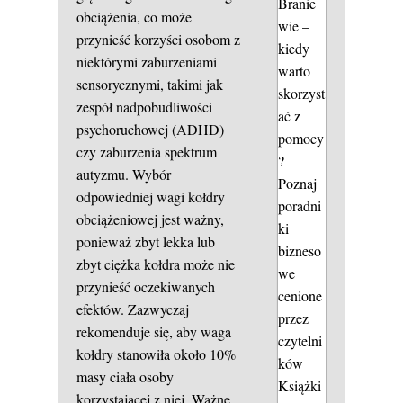
Branie
obciążenia, co może
wie –
przynieść korzyści osobom z
kiedy
niektórymi zaburzeniami
warto
sensorycznymi, takimi jak
skorzyst
zespół nadpobudliwości
ać z
psychoruchowej (ADHD)
pomocy
czy zaburzenia spektrum
?
autyzmu. Wybór
Poznaj
odpowiedniej wagi kołdry
poradni
obciążeniowej jest ważny,
ki
ponieważ zbyt lekka lub
bizneso
zbyt ciężka kołdra może nie
we
przynieść oczekiwanych
cenione
efektów. Zazwyczaj
przez
rekomenduje się, aby waga
czytelni
kołdry stanowiła około 10%
ków
masy ciała osoby
Książki
korzystającej z niej. Ważne