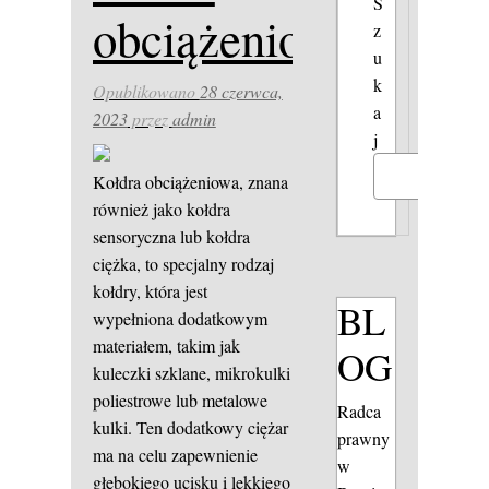
S
obciążeniowa
z
u
k
Opublikowano
28 czerwca,
a
2023
przez
admin
j
Szukaj
Kołdra obciążeniowa, znana
również jako kołdra
sensoryczna lub kołdra
ciężka, to specjalny rodzaj
kołdry, która jest
BL
wypełniona dodatkowym
materiałem, takim jak
OG
kuleczki szklane, mikrokulki
poliestrowe lub metalowe
Radca
kulki. Ten dodatkowy ciężar
prawny
ma na celu zapewnienie
w
głębokiego ucisku i lekkiego