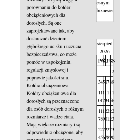
esnym
porównaniu do kołder
biznesie
obciążeniowych dla
dorosłych. Są one
zaprojektowane tak, aby
dostarczać dzieciom
sierpień
głębokiego ucisku i uczucia
2026
bezpieczeństwa, co może
P
W
Ś
C
P
S
N
pomóc w uspokojeniu,
regulacji zmysłowej i
1
2
poprawie jakości snu.
3
4
5
6
7
8
9
Kołdra obciążeniowa
1
1
1
1
1
1
1
Kołdry obciążeniowe dla
0
1
2
3
4
5
6
dorosłych są przeznaczone
dla osób dorosłych o różnym
1
1
1
2
2
2
2
rozmiarze i wadze ciała.
7
8
9
0
1
2
3
Mają większe rozmiary i są
2
2
2
2
2
2
3
odpowiednio obciążone, aby
4
5
6
7
8
9
0
zapewnić równomierne