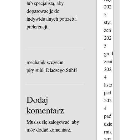
lub specjalistą, aby
202
dopasować je do
5
indywidualnych potrzeb i
styc
preferencji.
zeń
202
5
grud
zień
mechanik szczecin
202
piły stihl, Dlaczego Stihl?
4
listo
pad
Dodaj
202
komentarz
4
paź
Musisz się
zalogować
, aby
dzie
móc dodać komentarz.
rnik
202