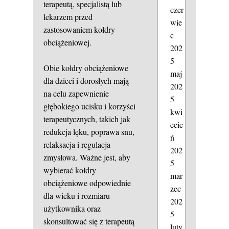
terapeutą, specjalistą lub
czer
lekarzem przed
wie
zastosowaniem kołdry
c
obciążeniowej.
202
5
Obie kołdry obciążeniowe
maj
dla dzieci i dorosłych mają
202
na celu zapewnienie
5
głębokiego ucisku i korzyści
kwi
terapeutycznych, takich jak
ecie
redukcja lęku, poprawa snu,
ń
relaksacja i regulacja
202
zmysłowa. Ważne jest, aby
5
wybierać kołdry
mar
obciążeniowe odpowiednie
zec
dla wieku i rozmiaru
202
użytkownika oraz
5
skonsultować się z terapeutą
luty