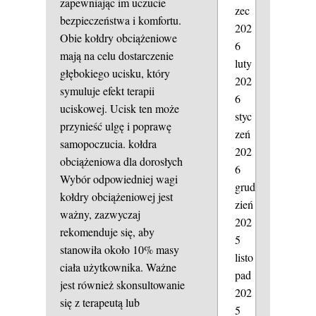
zapewniając im uczucie
zec
bezpieczeństwa i komfortu.
202
Obie kołdry obciążeniowe
6
mają na celu dostarczenie
luty
głębokiego ucisku, który
202
symuluje efekt terapii
6
uciskowej. Ucisk ten może
styc
przynieść ulgę i poprawę
zeń
samopoczucia.
kołdra
202
obciążeniowa dla dorosłych
6
Wybór odpowiedniej wagi
grud
kołdry obciążeniowej jest
zień
ważny, zazwyczaj
202
rekomenduje się, aby
5
stanowiła około 10% masy
listo
ciała użytkownika. Ważne
pad
jest również skonsultowanie
202
się z terapeutą lub
5