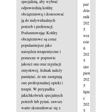
specjalistą, aby wybrać
paź
odpowiednią kołdrę
dzie
obciążeniową i dostosować
rnik
ją do indywidualnych
202
potrzeb i preferencji.
5
Podsumowując Kołdry
wrz
obciążeniowe są coraz
esie
popularniejsze jako
ń
narzędzia terapeutyczne i
202
pomocne w poprawie
5
jakości snu oraz regulacji
sier
zmysłowej. Jednak należy
pień
pamiętać, że nie zastępują
202
one profesjonalnej opieki i
5
terapii. W przypadku
lipie
jakichkolwiek specjalnych
c
potrzeb lub pytań, zawsze
202
warto skonsultować się z
5