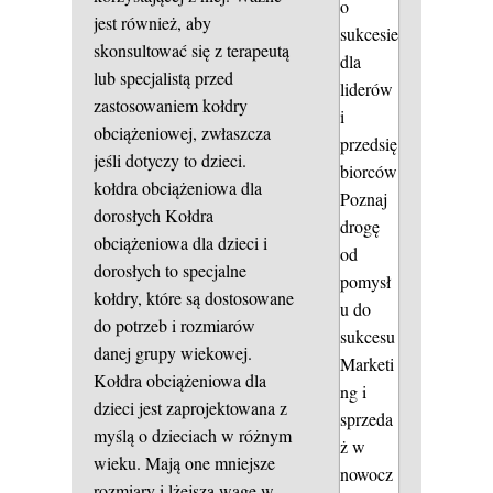
o
jest również, aby
sukcesie
skonsultować się z terapeutą
dla
lub specjalistą przed
liderów
zastosowaniem kołdry
i
obciążeniowej, zwłaszcza
przedsię
jeśli dotyczy to dzieci.
biorców
kołdra obciążeniowa dla
Poznaj
dorosłych
Kołdra
drogę
obciążeniowa dla dzieci i
od
dorosłych to specjalne
pomysł
kołdry, które są dostosowane
u do
do potrzeb i rozmiarów
sukcesu
danej grupy wiekowej.
Marketi
Kołdra obciążeniowa dla
ng i
dzieci jest zaprojektowana z
sprzeda
myślą o dzieciach w różnym
ż w
wieku. Mają one mniejsze
nowocz
rozmiary i lżejszą wagę w