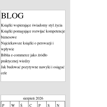
BLOG
Książki wspierające świadomy styl życia
Książki pomagające rozwijać kompetencje
biznesowe
Najciekawsze książki o perswazji i
wpływie
Biblia e-commerce jako źródło
praktycznej wiedzy
Jak budować pozytywne nawyki i osiągać
cele
sierpień 2026
P
W
Ś
C
P
S
N