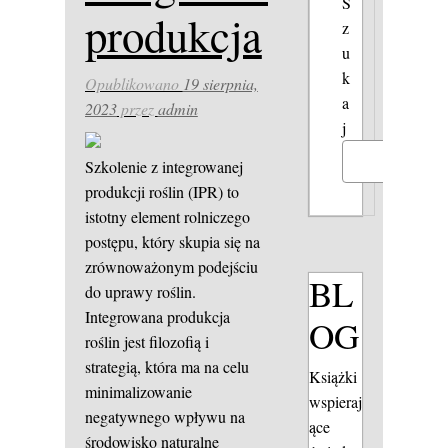
S
produkcja
z
u
k
Opublikowano
19 sierpnia,
a
2023
przez
admin
j
Szukaj
Szkolenie z integrowanej
produkcji roślin (IPR) to
istotny element rolniczego
postępu, który skupia się na
zrównoważonym podejściu
BL
do uprawy roślin.
Integrowana produkcja
OG
roślin jest filozofią i
strategią, która ma na celu
Książki
minimalizowanie
wspieraj
negatywnego wpływu na
ące
środowisko naturalne