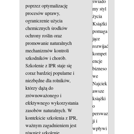
świado
poprzez optymalizację
my styl
procesów uprawy,
życia
ograniczenie użycia
Książki
chemicznych środków
pomaga
ochrony roślin oraz
jące
promowanie naturalnych
rozwijać
mechanizmów kontroli
kompet
szkodników i chorób.
encje
Szkolenie z IPR staje się
bizneso
coraz bardziej popularne i
we
niezbędne dla rolników,
Najciek
którzy dążą do
awsze
zrównoważonego i
książki
efektywnego wykorzystania
o
zasobów naturalnych. W
perswaz
kontekście szkolenia z IPR,
ji i
ważnym zagadnieniem jest
wpływi
również szkolenie