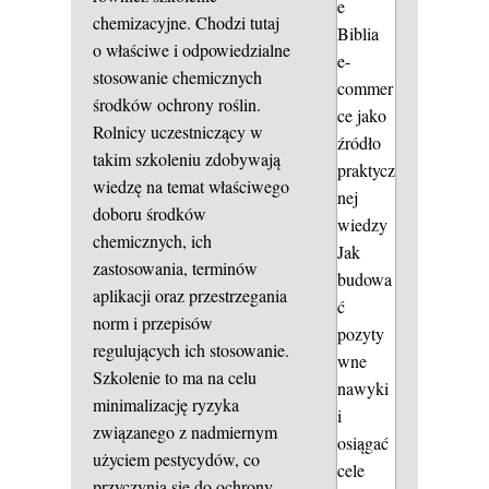
e
chemizacyjne. Chodzi tutaj
Biblia
o właściwe i odpowiedzialne
e-
stosowanie chemicznych
commer
środków ochrony roślin.
ce jako
Rolnicy uczestniczący w
źródło
takim szkoleniu zdobywają
praktycz
wiedzę na temat właściwego
nej
doboru środków
wiedzy
chemicznych, ich
Jak
zastosowania, terminów
budowa
aplikacji oraz przestrzegania
ć
norm i przepisów
pozyty
regulujących ich stosowanie.
wne
Szkolenie to ma na celu
nawyki
minimalizację ryzyka
i
związanego z nadmiernym
osiągać
użyciem pestycydów, co
cele
przyczynia się do ochrony