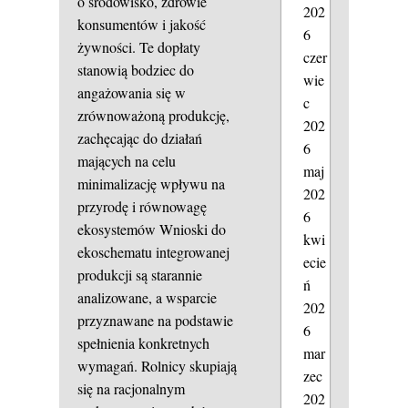
o środowisko, zdrowie
202
konsumentów i jakość
6
żywności. Te dopłaty
czer
stanowią bodziec do
wie
angażowania się w
c
zrównoważoną produkcję,
202
zachęcając do działań
6
mających na celu
maj
minimalizację wpływu na
202
przyrodę i równowagę
6
ekosystemów Wnioski do
kwi
ekoschematu integrowanej
ecie
produkcji są starannie
ń
analizowane, a wsparcie
202
przyznawane na podstawie
6
spełnienia konkretnych
mar
wymagań. Rolnicy skupiają
zec
się na racjonalnym
202