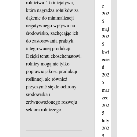
rolnictwa. To inicjatywa,
c
która nagradza rolników za
202
dążenie do minimalizacji
5
negatywnego wpływu na
maj
środowisko, zachęcając ich
202
do zastosowania praktyk
5
integrowanej produkcji.
kwi
Dzięki temu ekoschematowi,
ecie
rolnicy mogą nie tylko
ń
poprawić jakość produkcji
202
roślinnej, ale również
5
przyczynić się do ochrony
mar
środowiska i
zec
zrównoważonego rozwoju
202
sektora rolniczego.
5
luty
202
5