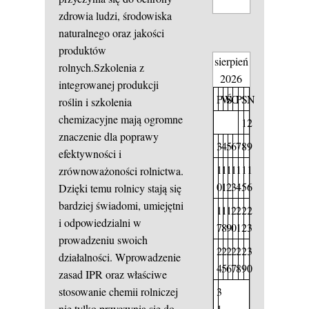
zdrowia ludzi, środowiska
naturalnego oraz jakości
produktów
sierpień
rolnych.Szkolenia z
2026
integrowanej produkcji
P
W
Ś
C
P
S
N
roślin i szkolenia
chemizacyjne mają ogromne
1
2
znaczenie dla poprawy
3
4
5
6
7
8
9
efektywności i
1
1
1
1
1
1
1
zrównoważoności rolnictwa.
0
1
2
3
4
5
6
Dzięki temu rolnicy stają się
bardziej świadomi, umiejętni
1
1
1
2
2
2
2
i odpowiedzialni w
7
8
9
0
1
2
3
prowadzeniu swoich
2
2
2
2
2
2
3
działalności. Wprowadzenie
4
5
6
7
8
9
0
zasad IPR oraz właściwe
3
stosowanie chemii rolniczej
1
nie tylko przyczynia się do