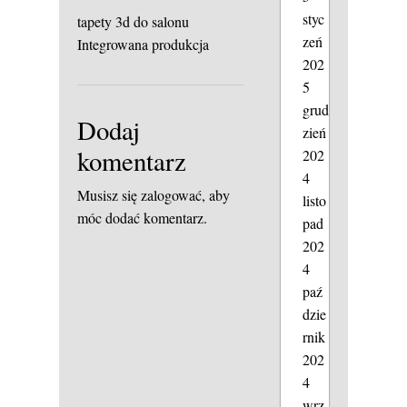
styc
tapety 3d do salonu
zeń
Integrowana produkcja
202
5
grud
Dodaj
zień
komentarz
202
4
Musisz się
zalogować
, aby
listo
móc dodać komentarz.
pad
202
4
paź
dzie
rnik
202
4
wrz