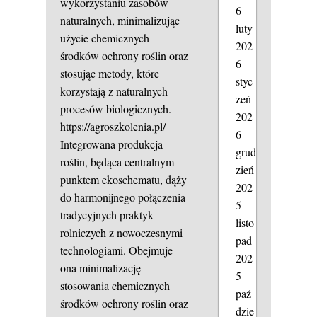
wykorzystaniu zasobów
6
naturalnych, minimalizując
luty
użycie chemicznych
202
środków ochrony roślin oraz
6
stosując metody, które
styc
korzystają z naturalnych
zeń
procesów biologicznych.
202
https://agroszkolenia.pl/
6
Integrowana produkcja
grud
roślin, będąca centralnym
zień
punktem ekoschematu, dąży
202
do harmonijnego połączenia
5
tradycyjnych praktyk
listo
rolniczych z nowoczesnymi
pad
technologiami. Obejmuje
202
ona minimalizację
5
stosowania chemicznych
paź
środków ochrony roślin oraz
dzie