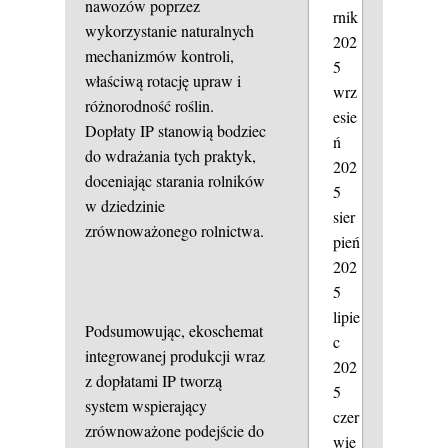
nawozów poprzez
rnik
wykorzystanie naturalnych
202
mechanizmów kontroli,
5
właściwą rotację upraw i
wrz
różnorodność roślin.
esie
Dopłaty IP stanowią bodziec
ń
do wdrażania tych praktyk,
202
doceniając starania rolników
5
w dziedzinie
sier
zrównoważonego rolnictwa.
pień
202
5
lipie
Podsumowując, ekoschemat
c
integrowanej produkcji wraz
202
z dopłatami IP tworzą
5
system wspierający
czer
zrównoważone podejście do
wie