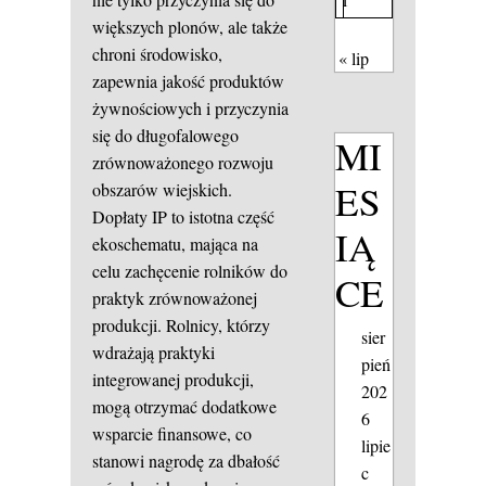
większych plonów, ale także
chroni środowisko,
« lip
zapewnia jakość produktów
żywnościowych i przyczynia
się do długofalowego
MI
zrównoważonego rozwoju
ES
obszarów wiejskich.
Dopłaty IP to istotna część
IĄ
ekoschematu, mająca na
celu zachęcenie rolników do
CE
praktyk zrównoważonej
produkcji. Rolnicy, którzy
sier
wdrażają praktyki
pień
integrowanej produkcji,
202
mogą otrzymać dodatkowe
6
wsparcie finansowe, co
lipie
stanowi nagrodę za dbałość
c