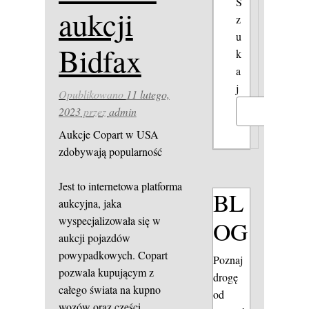
S
aukcji
z
u
Bidfax
k
a
j
Opublikowano
11 lutego,
2023
przez
admin
Szukaj
Aukcje Copart w USA
zdobywają popularność
Jest to internetowa platforma
BL
aukcyjna, jaka
wyspecjalizowała się w
OG
aukcji pojazdów
powypadkowych. Copart
Poznaj
pozwala kupującym z
drogę
całego świata na kupno
od
wozów oraz części