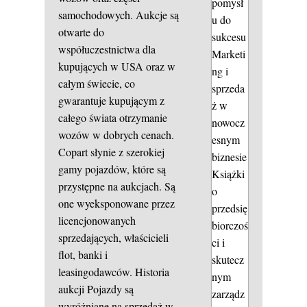
pomysł
samochodowych. Aukcje są
u do
otwarte do
sukcesu
współuczestnictwa dla
Marketi
kupujących w USA oraz w
ng i
całym świecie, co
sprzeda
gwarantuje kupującym z
ż w
całego świata otrzymanie
nowocz
wozów w dobrych cenach.
esnym
Copart słynie z szerokiej
biznesie
gamy pojazdów, które są
Książki
przystępne na aukcjach. Są
o
one wyeksponowane przez
przedsię
licencjonowanych
biorczoś
sprzedających, właścicieli
ci i
flot, banki i
skutecz
leasingodawców.
Historia
nym
aukcji
Pojazdy są
zarządz
wyróżniane na sprzedaż w