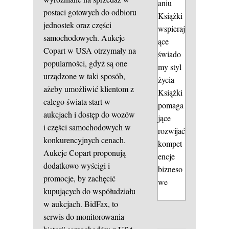
aniu
postaci gotowych do odbioru
Książki
jednostek oraz części
wspieraj
samochodowych. Aukcje
ące
Copart w USA otrzymały na
świado
popularności, gdyż są one
my styl
urządzone w taki sposób,
życia
ażeby umożliwić klientom z
Książki
całego świata start w
pomaga
aukcjach i dostęp do wozów
jące
i części samochodowych w
rozwijać
konkurencyjnych cenach.
kompet
Aukcje Copart proponują
encje
dodatkowo wyścigi i
bizneso
promocje, by zachęcić
we
kupujących do współudziału
w aukcjach. BidFax, to
serwis do monitorowania