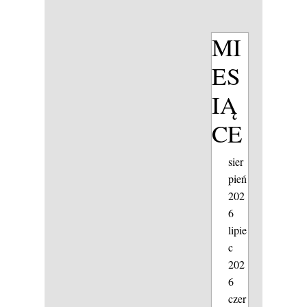
MI
ES
IĄ
CE
sier
pień
202
6
lipie
c
202
6
czer