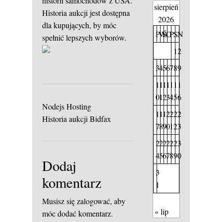
historii samochodów z USA.
sierpień
Historia aukcji jest dostępna
2026
dla kupujących, by móc
P
W
Ś
C
P
S
N
spełnić lepszych wyborów.
1
2
3
4
5
6
7
8
9
1
1
1
1
1
1
1
0
1
2
3
4
5
6
Nodejs Hosting
1
1
1
2
2
2
2
Historia aukcji Bidfax
7
8
9
0
1
2
3
2
2
2
2
2
2
3
4
5
6
7
8
9
0
Dodaj
3
komentarz
1
Musisz się
zalogować
, aby
« lip
móc dodać komentarz.