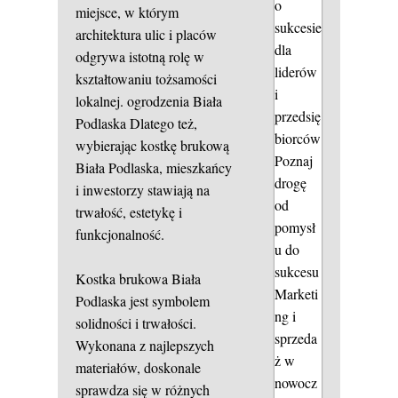
o
miejsce, w którym
sukcesie
architektura ulic i placów
dla
odgrywa istotną rolę w
liderów
kształtowaniu tożsamości
i
lokalnej.
ogrodzenia Biała
przedsię
Podlaska
Dlatego też,
biorców
wybierając kostkę brukową
Poznaj
Biała Podlaska, mieszkańcy
drogę
i inwestorzy stawiają na
od
trwałość, estetykę i
pomysł
funkcjonalność.
u do
sukcesu
Kostka brukowa Biała
Marketi
Podlaska jest symbolem
ng i
solidności i trwałości.
sprzeda
Wykonana z najlepszych
ż w
materiałów, doskonale
nowocz
sprawdza się w różnych