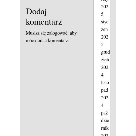
202
Dodaj
5
komentarz
styc
zeń
Musisz się
zalogować
, aby
202
móc dodać komentarz.
5
grud
zień
202
4
listo
pad
202
4
paź
dzie
rnik
202