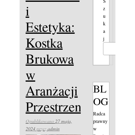
S
i
z
u
Estetyka:
k
a
Kostka
j
Szukaj
Brukowa
w
BL
Aranżacji
OG
Przestrzeni
Radca
prawny
Opublikowano
27 maja,
w
2024
przez
admin