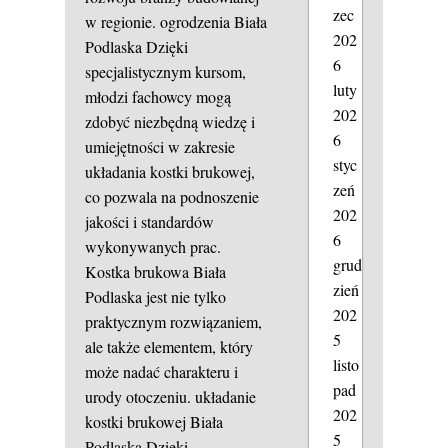
zec
w regionie.
ogrodzenia Biała
202
Podlaska
Dzięki
6
specjalistycznym kursom,
luty
młodzi fachowcy mogą
202
zdobyć niezbędną wiedzę i
6
umiejętności w zakresie
styc
układania kostki brukowej,
zeń
co pozwala na podnoszenie
202
jakości i standardów
6
wykonywanych prac.
grud
Kostka brukowa Biała
zień
Podlaska jest nie tylko
202
praktycznym rozwiązaniem,
5
ale także elementem, który
listo
może nadać charakteru i
pad
urody otoczeniu.
układanie
202
kostki brukowej Biała
5
Podlaska
Dzięki