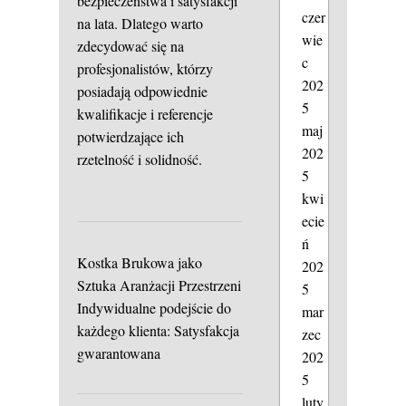
bezpieczeństwa i satysfakcji
czer
na lata. Dlatego warto
wie
zdecydować się na
c
profesjonalistów, którzy
202
posiadają odpowiednie
5
kwalifikacje i referencje
maj
potwierdzające ich
202
rzetelność i solidność.
5
kwi
ecie
ń
Kostka Brukowa jako
202
Sztuka Aranżacji Przestrzeni
5
Indywidualne podejście do
mar
każdego klienta: Satysfakcja
zec
gwarantowana
202
5
luty