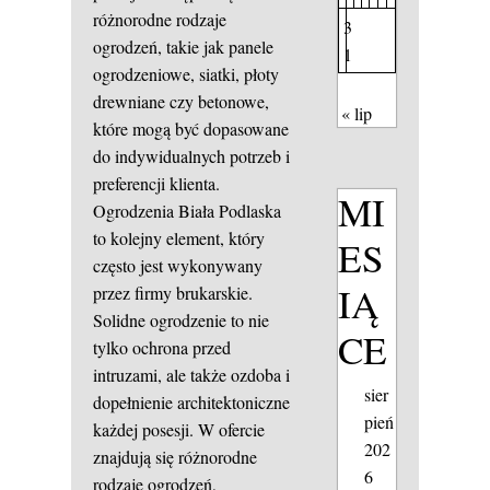
różnorodne rodzaje
3
ogrodzeń, takie jak panele
1
ogrodzeniowe, siatki, płoty
drewniane czy betonowe,
« lip
które mogą być dopasowane
do indywidualnych potrzeb i
preferencji klienta.
MI
Ogrodzenia Biała Podlaska
to kolejny element, który
ES
często jest wykonywany
IĄ
przez firmy brukarskie.
Solidne ogrodzenie to nie
CE
tylko ochrona przed
intruzami, ale także ozdoba i
sier
dopełnienie architektoniczne
pień
każdej posesji. W ofercie
202
znajdują się różnorodne
6
rodzaje ogrodzeń,