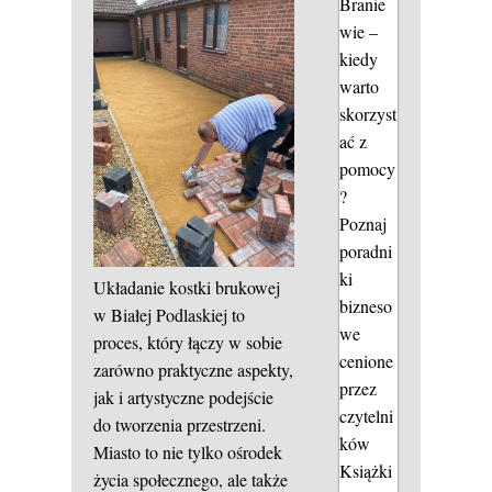
Branie
wie –
kiedy
warto
skorzyst
ać z
pomocy
?
Poznaj
poradni
ki
Układanie kostki brukowej
bizneso
w Białej Podlaskiej to
we
proces, który łączy w sobie
cenione
zarówno praktyczne aspekty,
przez
jak i artystyczne podejście
czytelni
do tworzenia przestrzeni.
ków
Miasto to nie tylko ośrodek
Książki
życia społecznego, ale także