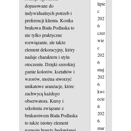
lipie
dopasowane do
c
indywidualnych potrzeb i
202
preferencji klienta. Kostka
6
brukowa Biała Podlaska to
czer
nie tylko praktyczne
wie
rozwiązanie, ale także
c
element dekoracyjny, który
202
nadaje charakteru i stylu
6
otoczeniu. Dzięki szerokiej
maj
gamie kolorów, kształtów i
202
wzorów, można stworzyć
6
unikatowe aranżacje, które
kwi
zachwycą każdego
ecie
obserwatora. Kursy i
ń
szkolenia związane z
202
brukarstwem Biała Podlaska
6
to także istotny element
mar
rozwoju branży budowlanej