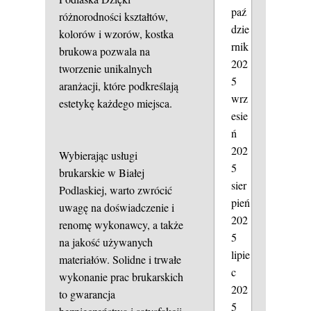
paź
różnorodności kształtów,
dzie
kolorów i wzorów, kostka
rnik
brukowa pozwala na
202
tworzenie unikalnych
5
aranżacji, które podkreślają
wrz
estetykę każdego miejsca.
esie
ń
202
Wybierając usługi
5
brukarskie w Białej
sier
Podlaskiej, warto zwrócić
pień
uwagę na doświadczenie i
202
renomę wykonawcy, a także
5
na jakość używanych
lipie
materiałów. Solidne i trwałe
c
wykonanie prac brukarskich
202
to gwarancja
5