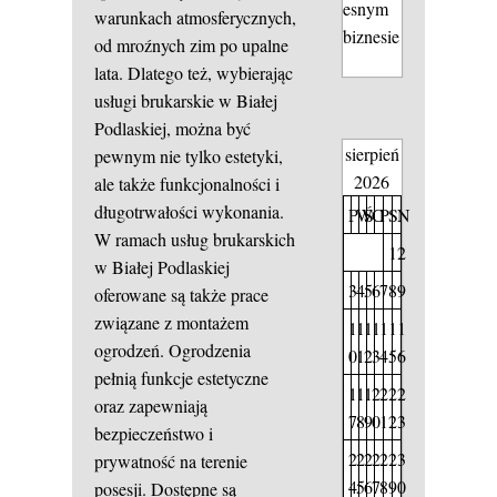
esnym
warunkach atmosferycznych,
biznesie
od mroźnych zim po upalne
lata. Dlatego też, wybierając
usługi brukarskie w Białej
Podlaskiej, można być
sierpień
pewnym nie tylko estetyki,
2026
ale także funkcjonalności i
długotrwałości wykonania.
P
W
Ś
C
P
S
N
W ramach usług brukarskich
1
2
w Białej Podlaskiej
3
4
5
6
7
8
9
oferowane są także prace
związane z montażem
1
1
1
1
1
1
1
ogrodzeń. Ogrodzenia
0
1
2
3
4
5
6
pełnią funkcje estetyczne
1
1
1
2
2
2
2
oraz zapewniają
7
8
9
0
1
2
3
bezpieczeństwo i
2
2
2
2
2
2
3
prywatność na terenie
4
5
6
7
8
9
0
posesji. Dostępne są