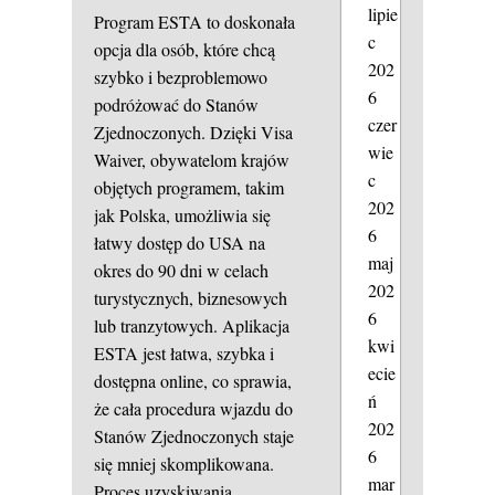
lipie
Program ESTA to doskonała
c
opcja dla osób, które chcą
202
szybko i bezproblemowo
6
podróżować do Stanów
czer
Zjednoczonych. Dzięki Visa
wie
Waiver, obywatelom krajów
c
objętych programem, takim
202
jak Polska, umożliwia się
6
łatwy dostęp do USA na
maj
okres do 90 dni w celach
202
turystycznych, biznesowych
6
lub tranzytowych. Aplikacja
kwi
ESTA jest łatwa, szybka i
ecie
dostępna online, co sprawia,
ń
że cała procedura wjazdu do
202
Stanów Zjednoczonych staje
6
się mniej skomplikowana.
mar
Proces uzyskiwania