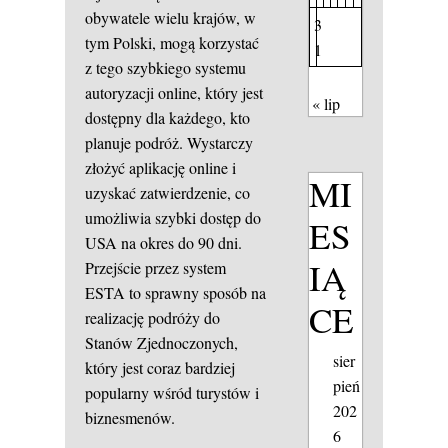
obywatele wielu krajów, w
3
tym Polski, mogą korzystać
1
z tego szybkiego systemu
autoryzacji online, który jest
« lip
dostępny dla każdego, kto
planuje podróż. Wystarczy
złożyć aplikację online i
MI
uzyskać zatwierdzenie, co
umożliwia szybki dostęp do
ES
USA na okres do 90 dni.
IĄ
Przejście przez system
ESTA to sprawny sposób na
CE
realizację podróży do
Stanów Zjednoczonych,
sier
który jest coraz bardziej
pień
popularny wśród turystów i
202
biznesmenów.
6