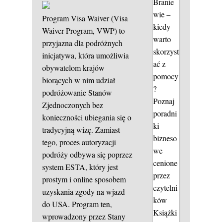
Branie
wie –
Program Visa Waiver (Visa
kiedy
Waiver Program, VWP) to
warto
przyjazna dla podróżnych
skorzyst
inicjatywa, która umożliwia
ać z
obywatelom krajów
pomocy
biorących w nim udział
?
podróżowanie Stanów
Poznaj
Zjednoczonych bez
poradni
konieczności ubiegania się o
ki
tradycyjną wizę. Zamiast
bizneso
tego, proces autoryzacji
we
podróży odbywa się poprzez
cenione
system ESTA, który jest
przez
prostym i online sposobem
czytelni
uzyskania zgody na wjazd
ków
do USA. Program ten,
Książki
wprowadzony przez Stany