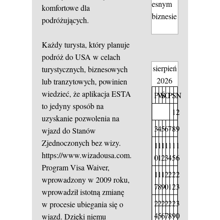
esnym
komfortowe dla
biznesie
podróżujących.
Każdy turysta, który planuje
podróż do USA w celach
sierpień
turystycznych, biznesowych
2026
lub tranzytowych, powinien
wiedzieć, że aplikacja ESTA
P
W
Ś
C
P
S
N
to jedyny sposób na
1
2
uzyskanie pozwolenia na
3
4
5
6
7
8
9
wjazd do Stanów
Zjednoczonych bez wizy.
1
1
1
1
1
1
1
https://www.wizadousa.com.pl/
0
1
2
3
4
5
6
Program Visa Waiver,
1
1
1
2
2
2
2
wprowadzony w 2009 roku,
7
8
9
0
1
2
3
wprowadził istotną zmianę
2
2
2
2
2
2
3
w procesie ubiegania się o
4
5
6
7
8
9
0
wjazd. Dzięki niemu