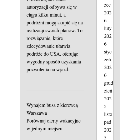
zec
autoryzacji odbywa się w
202
ciągu kilku minut, a
6
podróżni mogą skupić się na
luty
realizacji swoich planów. To
202
rozwiązanie, które
6
zdecydowanie ułatwia
styc
podróże do USA, oferując
zeń
wygodny sposób uzyskania
202
pozwolenia na wjazd.
6
grud
zień
202
Wynajem busa z kierowcą
5
Warszawa
listo
Porównaj oferty wakacyjne
pad
w jednym miejscu
202
5