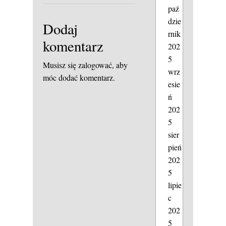
paź
dzie
Dodaj
rnik
komentarz
202
5
Musisz się
zalogować
, aby
wrz
móc dodać komentarz.
esie
ń
202
5
sier
pień
202
5
lipie
c
202
5