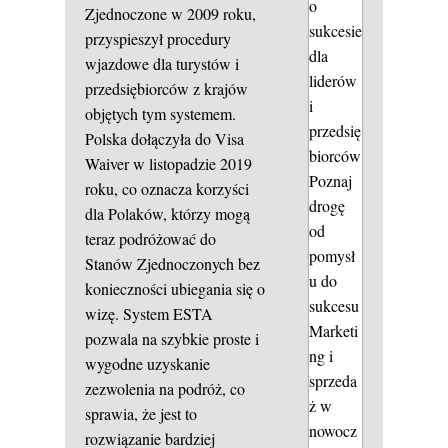
o
Zjednoczone w 2009 roku,
sukcesie
przyspieszył procedury
dla
wjazdowe dla turystów i
liderów
przedsiębiorców z krajów
i
objętych tym systemem.
przedsię
Polska dołączyła do Visa
biorców
Waiver w listopadzie 2019
Poznaj
roku, co oznacza korzyści
drogę
dla Polaków, którzy mogą
od
teraz podróżować do
pomysł
Stanów Zjednoczonych bez
u do
konieczności ubiegania się o
sukcesu
wizę. System ESTA
Marketi
pozwala na szybkie proste i
ng i
wygodne uzyskanie
sprzeda
zezwolenia na podróż, co
ż w
sprawia, że jest to
nowocz
rozwiązanie bardziej