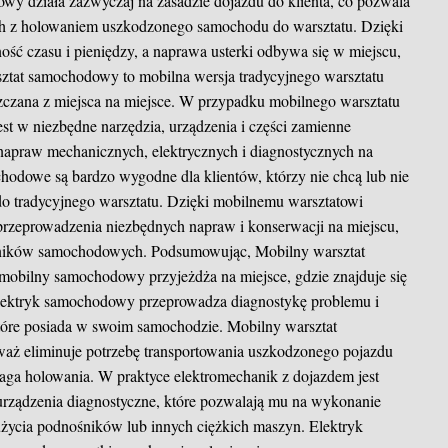
wy działa zazwyczaj na zasadzie dojazdu do klienta, co pozwala
ch z holowaniem uszkodzonego samochodu do warsztatu. Dzięki
ość czasu i pieniędzy, a naprawa usterki odbywa się w miejscu,
sztat samochodowy to mobilna wersja tradycyjnego warsztatu
czana z miejsca na miejsce. W przypadku mobilnego warsztatu
 w niezbędne narzędzia, urządzenia i części zamienne
napraw mechanicznych, elektrycznych i diagnostycznych na
chodowe są bardzo wygodne dla klientów, którzy nie chcą lub nie
o tradycyjnego warsztatu. Dzięki mobilnemu warsztatowi
rzeprowadzenia niezbędnych napraw i konserwacji na miejscu,
echników samochodowych. Podsumowując, Mobilny warsztat
 mobilny samochodowy przyjeżdża na miejsce, gdzie znajduje się
lektryk samochodowy przeprowadza diagnostykę problemu i
które posiada w swoim samochodzie. Mobilny warsztat
aż eliminuje potrzebę transportowania uszkodzonego pojazdu
aga holowania. W praktyce elektromechanik z dojazdem jest
 urządzenia diagnostyczne, które pozwalają mu na wykonanie
użycia podnośników lub innych ciężkich maszyn.
Elektryk