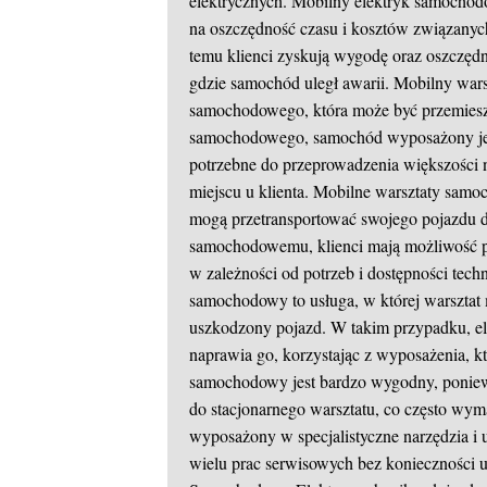
elektrycznych. Mobilny elektryk samochodo
na oszczędność czasu i kosztów związany
temu klienci zyskują wygodę oraz oszczędn
gdzie samochód uległ awarii. Mobilny war
samochodowego, która może być przemiesz
samochodowego, samochód wyposażony jest
potrzebne do przeprowadzenia większości 
miejscu u klienta. Mobilne warsztaty samo
mogą przetransportować swojego pojazdu d
samochodowemu, klienci mają możliwość p
w zależności od potrzeb i dostępności t
samochodowy to usługa, w której warsztat
uszkodzony pojazd. W takim przypadku, e
naprawia go, korzystając z wyposażenia, 
samochodowy jest bardzo wygodny, poniew
do stacjonarnego warsztatu, co często wym
wyposażony w specjalistyczne narzędzia i
wielu prac serwisowych bez konieczności 