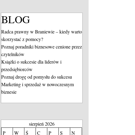
BLOG
Radca prawny w Braniewie – kiedy warto
skorzystać z pomocy?
Poznaj poradniki biznesowe cenione przez
czytelników
Książki o sukcesie dla liderów i
przedsiębiorców
Poznaj drogę od pomysłu do sukcesu
Marketing i sprzedaż w nowoczesnym
biznesie
sierpień 2026
P
W
Ś
C
P
S
N