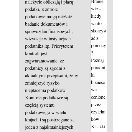
Branie
należycie obliczają i płacą
wie –
podatki. Kontrole
kiedy
podatkowe mogą mieścić
warto
badanie dokumentów i
skorzyst
sprawozdań finansowych,
ać z
wizytacje w instytucjach
pomocy
podatnika itp. Priorytetem
?
kontroli jest
Poznaj
zagwarantowanie, że
poradni
podatnicy są zgodni z
ki
aktualnymi przepisami, żeby
bizneso
zmniejszyć ryzyko
we
niepłacenia podatków.
cenione
Kontrole podatkowe są
przez
częścią systemu
czytelni
podatkowego w wielu
ków
krajach i są postrzegane za
Książki
jeden z najaktualniejszych