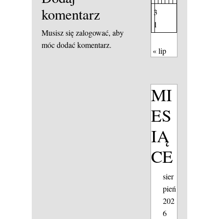
komentarz
3
1
Musisz się
zalogować
, aby
móc dodać komentarz.
« lip
MI
ES
IĄ
CE
sier
pień
202
6