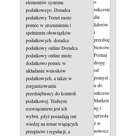
o
elementów systemu
sukcesie
podatkowego. Doradca
dla
podatkowy Toruń może
liderów
pomóc w zrozumieniu i
i
spełnieniu obowiązków
przedsię
podatkowych.
doradca
biorców
podatkowy online
Doradca
Poznaj
podatkowy online może
drogę
dodatkowo pomóc w
od
układaniu wniosków
pomysł
podatkowych, a także w
u do
zorganizowaniu
sukcesu
przedsiębiorcy do kontroli
Marketi
podatkowej. Trafnym
ng i
rozwiązaniem jest ich
sprzeda
wybór, gdyż posiadają oni
ż w
wiedzę na temat wiążących
nowocz
przepisów i regulacji, a