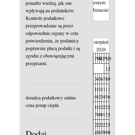
esnym
ponadto wiedzą, jak one
biznesie
wpływają na podatników.
Kontrole podatkowe
przeprowadzane są przez
odpowiednie organy w celu
potwierdzenia, że podatnicy
sierpień
poprawnie płacą podatki i są
2026
zgodni z obowiązującymi
P
W
Ś
C
P
S
N
przepisami.
1
2
3
4
5
6
7
8
9
1
1
1
1
1
1
1
0
1
2
3
4
5
6
doradca podatkowy online
cena pomp ciepła
1
1
1
2
2
2
2
7
8
9
0
1
2
3
2
2
2
2
2
2
3
Dodaj
4
5
6
7
8
9
0