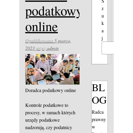
S
podatkowy
z
u
online
k
a
j
Opublikowano
5 marca,
2023
przez
admin
Szukaj
BL
Doradca podatkowy online
OG
Kontrole podatkowe to
Radca
procesy, w ramach których
prawny
urzędy podatkowe
w
nadzorują, czy podatnicy