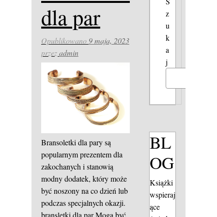
S
dla par
z
u
k
Opublikowano
9 maja, 2023
a
przez
admin
j
Szukaj
BL
Bransoletki dla pary są
popularnym prezentem dla
OG
zakochanych i stanowią
modny dodatek, który może
Książki
być noszony na co dzień lub
wspieraj
podczas specjalnych okazji.
ące
bransletki dla par
Mogą być