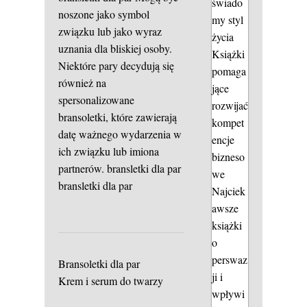
świado
noszone jako symbol
my styl
związku lub jako wyraz
życia
uznania dla bliskiej osoby.
Książki
Niektóre pary decydują się
pomaga
również na
jące
spersonalizowane
rozwijać
bransoletki, które zawierają
kompet
datę ważnego wydarzenia w
encje
ich związku lub imiona
bizneso
partnerów.
bransletki dla par
we
bransletki dla par
Najciek
awsze
książki
o
perswaz
Bransoletki dla par
ji i
Krem i serum do twarzy
wpływi