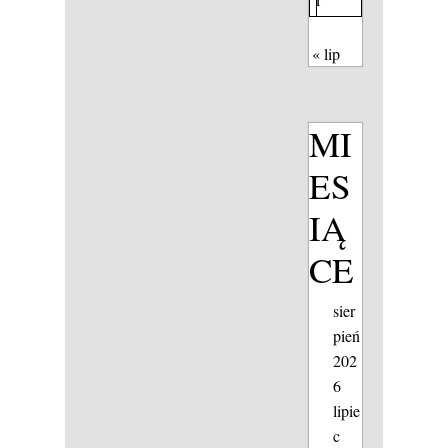
« lip
MI
ES
IĄ
CE
sier
pień
202
6
lipie
c