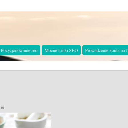
Pozycjonowanie seo
Mocne Linki SEO
Prowadzenie konta na I
in