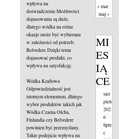
wpływa na
« mar
doświadczenie.Możliwości
maj »
dopasowania są duże,
dlatego wódka na różne
okazje może być wybierana
MI
w zależności od potrzeb.
Belvedere
Dzięki temu
ES
dopasować produkt, co
IĄ
wpływa na satysfakcję.
CE
Wódka Kraftowa
Odpowiedzialność jest
sier
istotnym elementem, dlatego
pień
wybór produktów takich jak
202
Wódka Czarna Olcha,
6
Finlandia czy Belvedere
lipie
powinien być przemyślany.
c
Takie podejście wpływa na