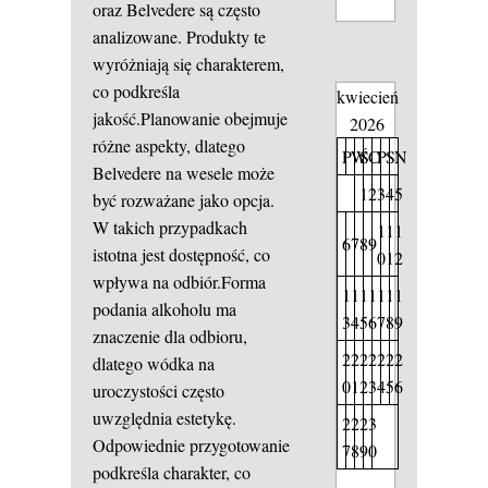
oraz Belvedere są często
analizowane. Produkty te
wyróżniają się charakterem,
co podkreśla
kwiecień
jakość.Planowanie obejmuje
2026
różne aspekty, dlatego
P
W
Ś
C
P
S
N
Belvedere na wesele może
1
2
3
4
5
być rozważane jako opcja.
W takich przypadkach
1
1
1
6
7
8
9
istotna jest dostępność, co
0
1
2
wpływa na odbiór.Forma
1
1
1
1
1
1
1
podania alkoholu ma
3
4
5
6
7
8
9
znaczenie dla odbioru,
2
2
2
2
2
2
2
dlatego wódka na
0
1
2
3
4
5
6
uroczystości często
uwzględnia estetykę.
2
2
2
3
Odpowiednie przygotowanie
7
8
9
0
podkreśla charakter, co