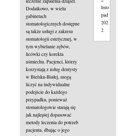
leczenie zapalenia dziąseł.
listo
Dodatkowo, w wielu
pad
gabinetach
202
stomatologicznych dostępne
2
są także usługi z zakresu
stomatologii estetycznej, w
tym wybielanie zębów,
licówki czy korekta
uśmiechu. Pacjenci, którzy
korzystają z usług dentysty
w Bielsku-Białej, mogą
liczyć na indywidualne
podejście do każdego
przypadku, ponieważ
stomatologowie starają się
jak najlepiej dopasować
metody leczenia do potrzeb
pacjenta, dbając o jego