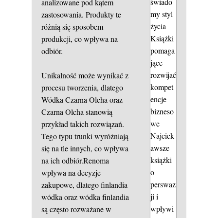
świado
analizowane pod kątem
my styl
zastosowania. Produkty te
życia
różnią się sposobem
Książki
produkcji, co wpływa na
pomaga
odbiór.
jące
rozwijać
Unikalność może wynikać z
kompet
procesu tworzenia, dlatego
encje
Wódka Czarna Olcha oraz
bizneso
Czarna Olcha stanowią
we
przykład takich rozwiązań.
Najciek
Tego typu trunki wyróżniają
awsze
się na tle innych, co wpływa
książki
na ich odbiór.Renoma
o
wpływa na decyzje
perswaz
zakupowe, dlatego finlandia
ji i
wódka oraz wódka finlandia
wpływi
są często rozważane w