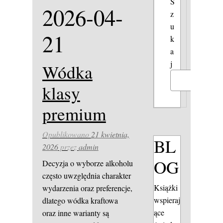
S
2026-04-
z
u
21
k
a
j
Wódka
Szukaj
klasy
premium
Opublikowano
21 kwietnia,
BL
2026
przez
admin
OG
Decyzja o wyborze alkoholu
często uwzględnia charakter
Książki
wydarzenia oraz preferencje,
wspieraj
dlatego wódka kraftowa
ące
oraz inne warianty są