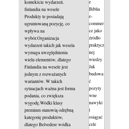
e
kontekście wydarzeń.
Biblia
finlandia na wesele
e-
Produkty te posiadają
commer
ugruntowaną pozycję, co
ce jako
wpływa na
źródło
wybór.Organizacja
praktycz
wydarzeń takich jak wesela
nej
wymaga uwzględnienia
wiedzy
wielu elementów, dlatego
Jak
Finlandia na wesele jest
budowa
jednym z rozważanych
ć
wariantów. W takich
pozyty
sytuacjach ważna jest forma
wne
podania, co zwiększa
nawyki
wygodę.Wódki klasy
i
premium stanowią odrębną
osiągać
kategorię produktów,
cele
dlatego Belvedere wódka