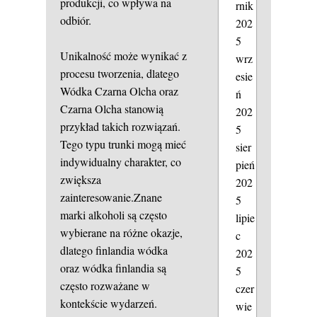
produkcji, co wpływa na
rnik
odbiór.
202
5
Unikalność może wynikać z
wrz
procesu tworzenia, dlatego
esie
Wódka Czarna Olcha oraz
ń
Czarna Olcha stanowią
202
przykład takich rozwiązań.
5
Tego typu trunki mogą mieć
sier
indywidualny charakter, co
pień
zwiększa
202
zainteresowanie.Znane
5
marki alkoholi są często
lipie
wybierane na różne okazje,
c
dlatego finlandia wódka
202
oraz wódka finlandia są
5
często rozważane w
czer
kontekście wydarzeń.
wie