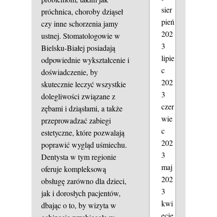
sier
próchnica, choroby dziąseł
pień
czy inne schorzenia jamy
202
ustnej. Stomatologowie w
3
Bielsku-Białej posiadają
lipie
odpowiednie wykształcenie i
c
doświadczenie, by
202
skutecznie leczyć wszystkie
3
dolegliwości związane z
czer
zębami i dziąsłami, a także
wie
przeprowadzać zabiegi
c
estetyczne, które pozwalają
202
poprawić wygląd uśmiechu.
3
Dentysta w tym regionie
maj
oferuje kompleksową
202
obsługę zarówno dla dzieci,
3
jak i dorosłych pacjentów,
kwi
dbając o to, by wizyta w
ecie