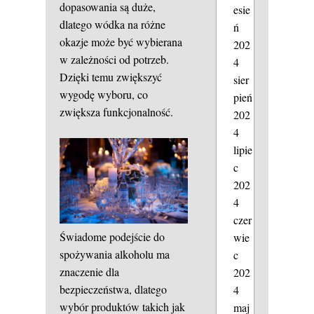
dopasowania są duże,
esie
dlatego wódka na różne
ń
okazje może być wybierana
202
w zależności od potrzeb.
4
Dzięki temu zwiększyć
sier
wygodę wyboru, co
pień
zwiększa funkcjonalność.
202
4
lipie
c
202
4
czer
Świadome podejście do
wie
spożywania alkoholu ma
c
znaczenie dla
202
bezpieczeństwa, dlatego
4
wybór produktów takich jak
maj