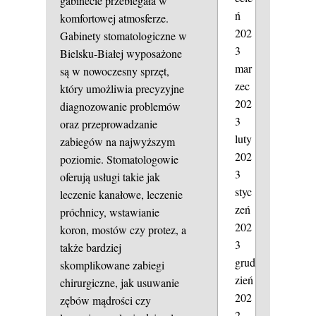
gabinecie przebiegała w
ń
komfortowej atmosferze.
202
Gabinety stomatologiczne w
3
Bielsku-Białej wyposażone
mar
są w nowoczesny sprzęt,
zec
który umożliwia precyzyjne
202
diagnozowanie problemów
3
oraz przeprowadzanie
luty
zabiegów na najwyższym
202
poziomie. Stomatologowie
3
oferują usługi takie jak
styc
leczenie kanałowe, leczenie
zeń
próchnicy, wstawianie
202
koron, mostów czy protez, a
3
także bardziej
grud
skomplikowane zabiegi
zień
chirurgiczne, jak usuwanie
202
zębów mądrości czy
2