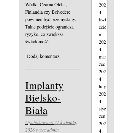
Wódka Czarna Olcha,
202
Finlandia czy Belvedere
4
powinien być przemyślany.
kwi
Takie podejście ogranicza
ecie
ryzyko, co zwiększa
ń
świadomość.
202
4
Dodaj komentarz
mar
zec
202
4
Implanty
luty
202
Bielsko-
4
Biała
styc
zeń
Opublikowano
21 kwietnia,
202
2026
przez
admin
4