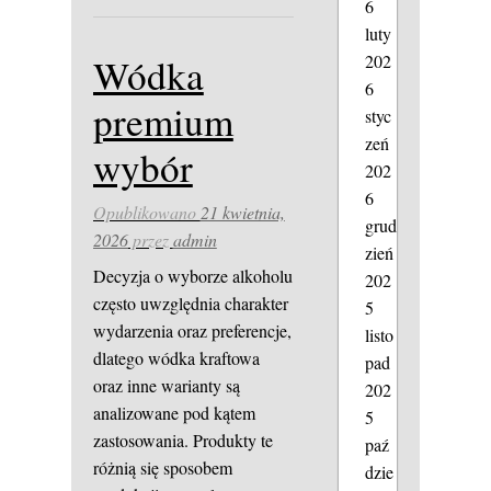
6
luty
202
Wódka
6
premium
styc
zeń
wybór
202
6
Opublikowano
21 kwietnia,
grud
2026
przez
admin
zień
Decyzja o wyborze alkoholu
202
często uwzględnia charakter
5
wydarzenia oraz preferencje,
listo
dlatego wódka kraftowa
pad
oraz inne warianty są
202
analizowane pod kątem
5
zastosowania. Produkty te
paź
różnią się sposobem
dzie