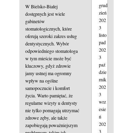
grud
W Bielsko-Białej
zień
dostępnych jest wiele
202
gabinetów
3
stomatologicznych, które
listo
oferują szeroki zakres usług
pad
dentystycznych. Wybór
202
odpowiedniego stomatologa
3
w tym mieście może być
paź
kluczowy, gdyż zdrowie
dzie
jamy ustnej ma ogromny
rnik
wpływ na ogólne
202
samopoczucie i komfort
3
życia. Warto pamiętać, że
wrz
regularne wizyty u dentysty
esie
nie tylko pomagają utrzymać
ń
zdrowe zęby, ale także
202
zapobiegają poważniejszym
3
problemom, takim jak