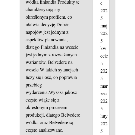
wódka finlandia
Produkty te
c
charakteryzują się
202
określonym profilem, co
5
ułatwia decyzję.Dobór
maj
napojów jest jednym z
202
aspektów planowania,
5
dlatego Finlandia na wesele
kwi
jest jednym z rozważanych
ecie
wariantów.
Belvedere na
ń
wesele
W takich sytuacjach
202
liczy się ilość, co poprawia
5
przebieg
mar
wydarzenia.Wyższa jakość
zec
często wiąże się z
202
określonym procesem
5
produkcji, dlatego Belvedere
luty
wódka oraz Belvedere są
202
często analizowane.
5