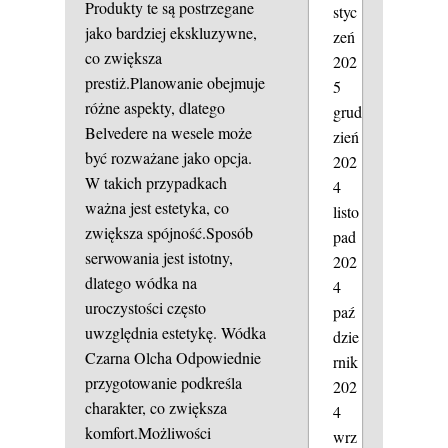
Produkty te są postrzegane
styc
jako bardziej ekskluzywne,
zeń
co zwiększa
202
prestiż.Planowanie obejmuje
5
różne aspekty, dlatego
grud
Belvedere na wesele może
zień
być rozważane jako opcja.
202
W takich przypadkach
4
ważna jest estetyka, co
listo
zwiększa spójność.Sposób
pad
serwowania jest istotny,
202
dlatego wódka na
4
uroczystości często
paź
uwzględnia estetykę.
Wódka
dzie
Czarna Olcha
Odpowiednie
rnik
przygotowanie podkreśla
202
charakter, co zwiększa
4
komfort.Możliwości
wrz