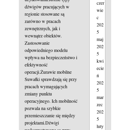
czer
dźwigów pracujących w
wie
regionie stosowane są
c
zarówno w pracach
202
zewnętrznych, jak i
5
wewnątrz obiektów.
maj
Zastosowanie
202
odpowiedniego modelu
5
wpływa na bezpieczeństwo i
kwi
efektywność
ecie
operacji.Żurawie mobilne
ń
Suwałki sprawdzają się przy
202
pracach wymagających
5
zmiany punktu
mar
operacyjnego. Ich mobilność
zec
pozwala na szybkie
202
przemieszczanie się między
5
projektami.Dźwigi
luty
wykorzystywane są przy