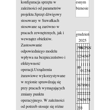
konfiguracja sprzętu w
esnym
zależności od parametrów
biznesie
projektu.Sprzęt dźwigowy
stosowany w Suwałkach
stosowane są zarówno w
pracach zewnętrznych, jak i
grudzień
wewnątrz obiektów.
2025
Zastosowanie
P
W
Ś
C
P
S
N
odpowiedniego modelu
1
2
3
4
5
6
7
wpływa na bezpieczeństwo i
efektywność
1
1
1
1
1
8
9
operacji.Urządzenia
0
1
2
3
4
żurawiowe wykorzystywane
1
1
1
1
1
2
2
w regionie sprawdzają się
5
6
7
8
9
0
1
przy pracach wymagających
2
2
2
2
2
2
2
zmiany punktu
2
3
4
5
6
7
8
operacyjnego. W zależności
od potrzeb stosuje się różne
2
3
3