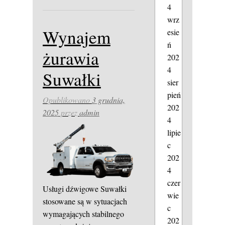
4
wrz
Wynajem
esie
ń
żurawia
202
4
Suwałki
sier
pień
Opublikowano
3 grudnia,
202
2025
przez
admin
4
lipie
c
202
4
czer
Usługi dźwigowe Suwałki
wie
stosowane są w sytuacjach
c
wymagających stabilnego
202