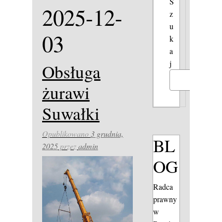
S
2025-12-
z
u
03
k
a
j
Obsługa
Szukaj
żurawi
Suwałki
Opublikowano
3 grudnia,
BL
2025
przez
admin
OG
Radca
prawny
w