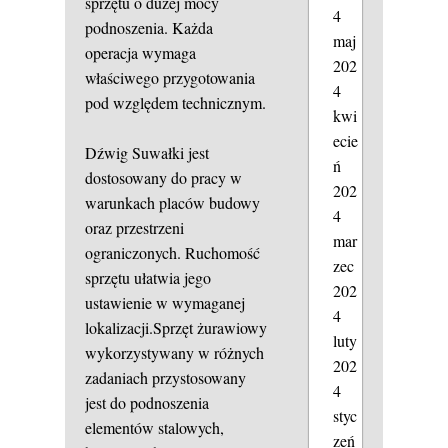
sprzętu o dużej mocy
4
podnoszenia. Każda
maj
operacja wymaga
202
właściwego przygotowania
4
pod względem technicznym.
kwi
ecie
Dźwig Suwałki jest
ń
dostosowany do pracy w
202
warunkach placów budowy
4
oraz przestrzeni
mar
ograniczonych. Ruchomość
zec
sprzętu ułatwia jego
202
ustawienie w wymaganej
4
lokalizacji.Sprzęt żurawiowy
luty
wykorzystywany w różnych
202
zadaniach przystosowany
4
jest do podnoszenia
styc
elementów stalowych,
zeń