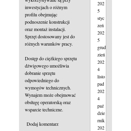
202
inwestycjach o różnym
5
profilu obejmując
styc
podnoszenie konstrukcji
zeń
oraz montaż instalacji.
202
Sprzęt dostosowany jest do
5
różnych warunków pracy.
grud
zień
Dostęp do ciężkiego sprzętu
202
dźwigowego umożliwia
4
dobranie sprzętu
listo
odpowiedniego do
pad
wymogów technicznych.
202
Wynajem może obejmować
4
obsługę operatorską oraz
paź
wsparcie techniczne.
dzie
rnik
Dodaj komentarz
202