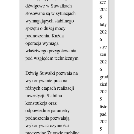
zec
dźwigowe w Suwałkach
202
stosowane są w sytuacjach
6
wymagających stabilnego
luty
sprzętu o dużej mocy
202
podnoszenia. Każda
6
operacja wymaga
styc
właściwego przygotowania
zeń
pod względem technicznym.
202
6
Dźwig Suwałki pozwala na
grud
wykonywanie prac na
zień
różnych etapach realizacji
202
inwestycji. Stabilna
5
konstrukcja oraz
listo
odpowiednie parametry
pad
podnoszenia pozwalają
202
wykonywać czynności
5
precyzyjne.Żurawie mobilne