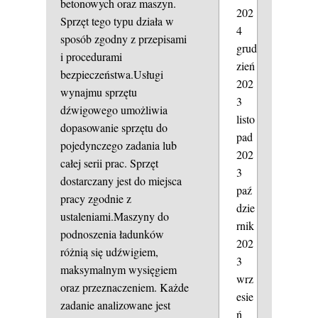
betonowych oraz maszyn.
202
Sprzęt tego typu działa w
4
sposób zgodny z przepisami
grud
i procedurami
zień
bezpieczeństwa.Usługi
202
wynajmu sprzętu
3
dźwigowego umożliwia
listo
dopasowanie sprzętu do
pad
pojedynczego zadania lub
202
całej serii prac. Sprzęt
3
dostarczany jest do miejsca
paź
pracy zgodnie z
dzie
ustaleniami.Maszyny do
rnik
podnoszenia ładunków
202
różnią się udźwigiem,
3
maksymalnym wysięgiem
wrz
oraz przeznaczeniem. Każde
esie
zadanie analizowane jest
ń