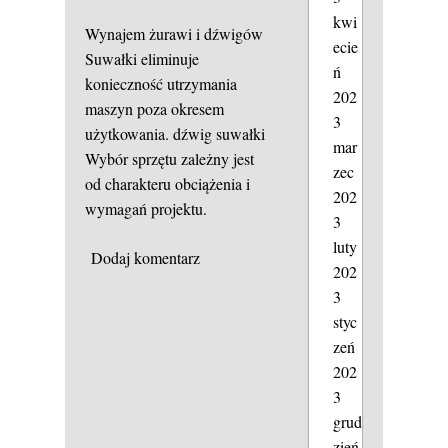
kwi
Wynajem żurawi i dźwigów
ecie
Suwałki eliminuje
ń
konieczność utrzymania
202
maszyn poza okresem
3
użytkowania.
dźwig suwałki
mar
Wybór sprzętu zależny jest
zec
od charakteru obciążenia i
202
wymagań projektu.
3
luty
Dodaj komentarz
202
3
styc
zeń
202
3
grud
zień