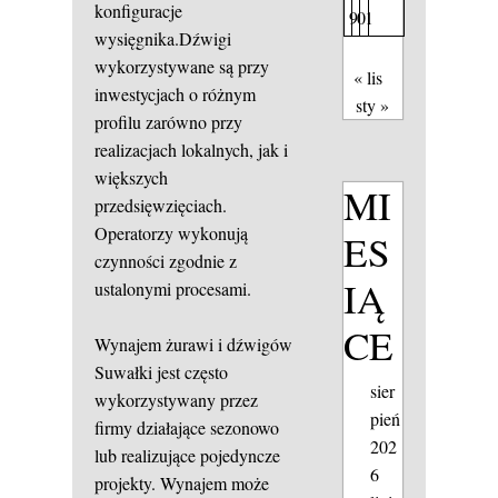
konfiguracje
9
0
1
wysięgnika.Dźwigi
wykorzystywane są przy
« lis
inwestycjach o różnym
sty »
profilu zarówno przy
realizacjach lokalnych, jak i
większych
MI
przedsięwzięciach.
Operatorzy wykonują
ES
czynności zgodnie z
IĄ
ustalonymi procesami.
CE
Wynajem żurawi i dźwigów
Suwałki jest często
sier
wykorzystywany przez
pień
firmy działające sezonowo
202
lub realizujące pojedyncze
6
projekty. Wynajem może