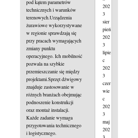
pod kątem parametrów
202
technicznych i warunków
3
terenowych.Urządzenia
sier
żurawiowe wykorzystywane
pień
w regionie sprawdzają się
202
przy pracach wymagających
3
zmiany punktu
lipie
operacyjnego. Ich mobilność
c
pozwala na szybkie
202
przemieszczanie się między
3
projektami.Sprzęt dźwigowy
czer
znajduje zastosowanie w
wie
różnych branżach obejmując
c
podnoszenie konstrukcji
202
oraz montaż instalacji.
3
Każde zadanie wymaga
maj
przygotowania technicznego
202
i logistycznego.
3