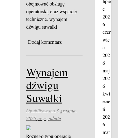
lipie
obejmować obsługę
c
operatorską oraz wsparcie
202
techniczne.
wynajem
6
dźwigu suwałki
czer
wie
Dodaj komentarz
c
202
6
Wynajem
maj
202
dźwigu
6
kwi
Suwałki
ecie
ń
Opublikowano
3 grudnia,
202
2025
przez
admin
6
mar
Różnego typu operacje