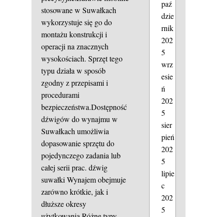
paź
stosowane w Suwałkach
dzie
wykorzystuje się go do
rnik
montażu konstrukcji i
202
operacji na znacznych
5
wysokościach. Sprzęt tego
wrz
typu działa w sposób
esie
zgodny z przepisami i
ń
procedurami
202
bezpieczeństwa.Dostępność
5
dźwigów do wynajmu w
sier
Suwałkach umożliwia
pień
dopasowanie sprzętu do
202
pojedynczego zadania lub
5
całej serii prac.
dźwig
lipie
suwałki
Wynajem obejmuje
c
zarówno krótkie, jak i
202
dłuższe okresy
5
użytkowania.Różne typy