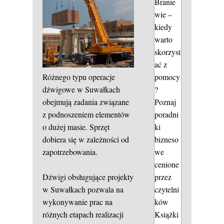
Branie
wie –
kiedy
warto
skorzyst
ać z
Różnego typu operacje
pomocy
dźwigowe w Suwałkach
?
obejmują zadania związane
Poznaj
z podnoszeniem elementów
poradni
o dużej masie. Sprzęt
ki
dobiera się w zależności od
bizneso
zapotrzebowania.
we
cenione
Dźwigi obsługujące projekty
przez
w Suwałkach pozwala na
czytelni
wykonywanie prac na
ków
różnych etapach realizacji
Książki