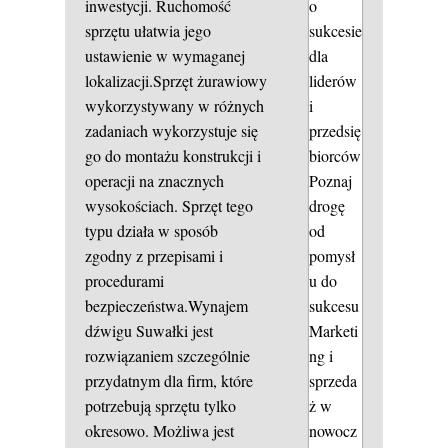
inwestycji. Ruchomość
o
sprzętu ułatwia jego
sukcesie
ustawienie w wymaganej
dla
lokalizacji.Sprzęt żurawiowy
liderów
wykorzystywany w różnych
i
zadaniach wykorzystuje się
przedsię
go do montażu konstrukcji i
biorców
operacji na znacznych
Poznaj
wysokościach. Sprzęt tego
drogę
typu działa w sposób
od
zgodny z przepisami i
pomysł
procedurami
u do
bezpieczeństwa.Wynajem
sukcesu
dźwigu Suwałki jest
Marketi
rozwiązaniem szczególnie
ng i
przydatnym dla firm, które
sprzeda
potrzebują sprzętu tylko
ż w
okresowo. Możliwa jest
nowocz