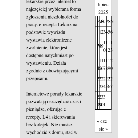
lekarskie przez internet to
lipiec
najczęściej wybierana forma
2025
zgłoszenia niezdolności do
P
W
Ś
C
P
S
N
pracy.
e-recepta
Lekarz na
1
2
3
4
5
6
podstawie wywiadu
wystawia elektroniczne
1
1
1
1
7
8
9
zwolnienie, które jest
0
1
2
3
dostępne natychmiast po
1
1
1
1
1
1
2
wystawieniu. Działa
4
5
6
7
8
9
0
zgodnie z obowiązującymi
przepisami.
2
2
2
2
2
2
2
1
2
3
4
5
6
7
Internetowe porady lekarskie
2
2
3
3
pozwalają oszczędzać czas i
8
9
0
1
pieniądze, oferując e-
recepty, L4 i skierowania
« cze
bez kolejek. Nie musisz
sie »
wychodzić z domu, stać w