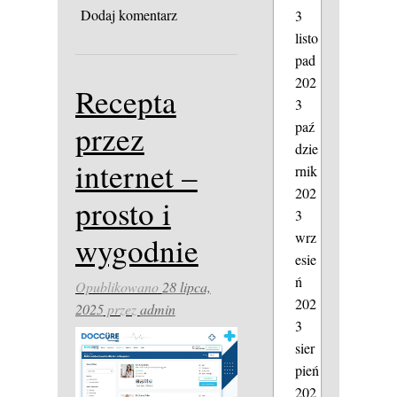
Dodaj komentarz
3
listo
pad
202
Recepta
3
paź
przez
dzie
internet –
rnik
202
prosto i
3
wrz
wygodnie
esie
ń
Opublikowano
28 lipca,
202
2025
przez
admin
3
sier
pień
202