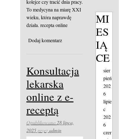
kolejce czy tracić dnia pracy.
To medycyna na miarę XXI
MI
wieku, która naprawdę
działa.
recepta online
ES
Dodaj komentarz
IĄ
CE
Konsultacja
sier
pień
lekarska
202
online z e-
6
lipie
receptą
c
202
Opublikowano
28 lipca,
6
2025
przez
admin
czer