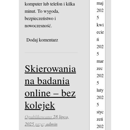
maj
komputer lub telefon i kilka
202
minut. To wygoda,
5
bezpieczeństwo i
kwi
nowoczesność.
ecie
ń
Dodaj komentarz
202
5
mar
Skierowania
zec
202
na badania
5
online – bez
luty
202
kolejek
5
styc
Opublikowano
28 lipca,
zeń
2025
przez
admin
202