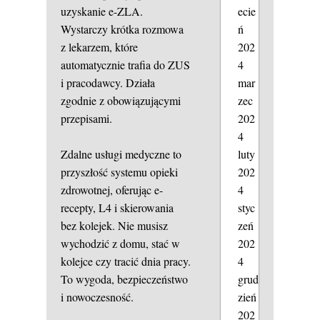
ecie
uzyskanie e-ZLA.
ń
Wystarczy krótka rozmowa
202
z lekarzem, które
4
automatycznie trafia do ZUS
mar
i pracodawcy. Działa
zec
zgodnie z obowiązującymi
202
przepisami.
4
luty
Zdalne usługi medyczne to
202
przyszłość systemu opieki
4
zdrowotnej, oferując e-
styc
recepty, L4 i skierowania
zeń
bez kolejek. Nie musisz
202
wychodzić z domu, stać w
4
kolejce czy tracić dnia pracy.
grud
To wygoda, bezpieczeństwo
zień
i nowoczesność.
202