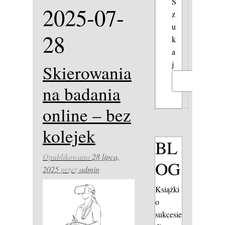
S
2025-07-
z
u
28
k
a
j
Skierowania
Szukaj
na badania
online – bez
kolejek
BL
Opublikowano
28 lipca,
OG
2025
przez
admin
Książki
o
sukcesie