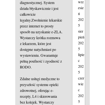
wrz
diagnostycznej. System
esie
działa błyskawicznie i jest
ń
całkowicie
202
legalny.Zwolnienie lekarskie
5
przez internet to prosty
sier
sposób na uzyskanie e-ZLA.
pień
Wystarczy krótka rozmowa
202
z lekarzem, które jest
5
dostępne natychmiast po
lipie
wystawieniu. Gwarantuje
c
pełną poufność i zgodność z
202
RODO.
5
czer
Zdalne usługi medyczne to
wie
przyszłość systemu opieki
c
zdrowotnej, oferując e-
202
recepty, L4 i skierowania
5
bez kolejek. Wystarczy