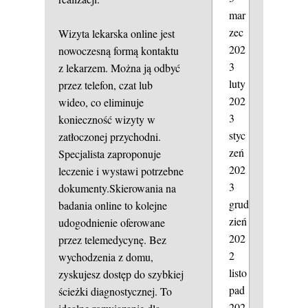
mar
zec
Wizyta lekarska online jest
202
nowoczesną formą kontaktu
3
z lekarzem. Można ją odbyć
luty
przez telefon, czat lub
202
wideo, co eliminuje
3
konieczność wizyty w
styc
zatłoczonej przychodni.
zeń
Specjalista zaproponuje
202
leczenie i wystawi potrzebne
3
dokumenty.Skierowania na
grud
badania online to kolejne
zień
udogodnienie oferowane
202
przez telemedycynę. Bez
2
wychodzenia z domu,
listo
zyskujesz dostęp do szybkiej
pad
ścieżki diagnostycznej. To
202