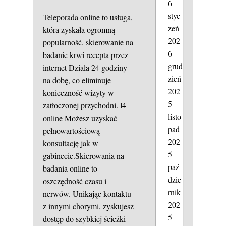
6
styc
Teleporada online to usługa,
zeń
która zyskała ogromną
202
popularność.
skierowanie na
6
badanie krwi
recepta przez
grud
internet
Działa 24 godziny
zień
na dobę, co eliminuje
202
konieczność wizyty w
5
zatłoczonej przychodni.
l4
listo
online
Możesz uzyskać
pad
pełnowartościową
202
konsultację jak w
5
gabinecie.Skierowania na
paź
badania online to
dzie
oszczędność czasu i
rnik
nerwów. Unikając kontaktu
202
z innymi chorymi, zyskujesz
5
dostęp do szybkiej ścieżki