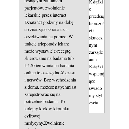
rosnącym zaufaniem
Książki
pacjentów.
zwolnienie
o
lekarskie przez internet
przedsię
Działa 24 godziny na dobę,
biorczoś
co znacząco skraca czas
ci i
oczekiwania na pomoc. W
skutecz
trakcie teleporady lekarz
nym
może wystawić e-receptę,
zarządz
skierowanie na badania lub
aniu
L4.Skierowania na badania
Książki
online to oszczędność czasu
wspieraj
i nerwów. Bez wychodzenia
ące
z domu, możesz natychmiast
świado
zarejestrować się na
my styl
potrzebne badania. To
życia
kolejny krok w kierunku
cyfrowej
medycyny.Zwolnienie