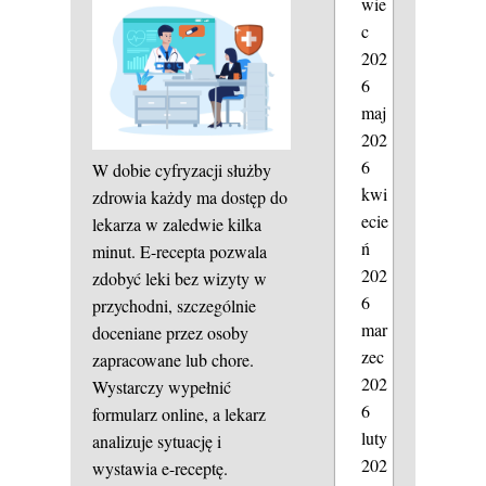
wie
c
202
6
maj
202
6
W dobie cyfryzacji służby
kwi
zdrowia każdy ma dostęp do
ecie
lekarza w zaledwie kilka
ń
minut. E-recepta pozwala
202
zdobyć leki bez wizyty w
6
przychodni, szczególnie
mar
doceniane przez osoby
zec
zapracowane lub chore.
202
Wystarczy wypełnić
6
formularz online, a lekarz
luty
analizuje sytuację i
202
wystawia e-receptę.