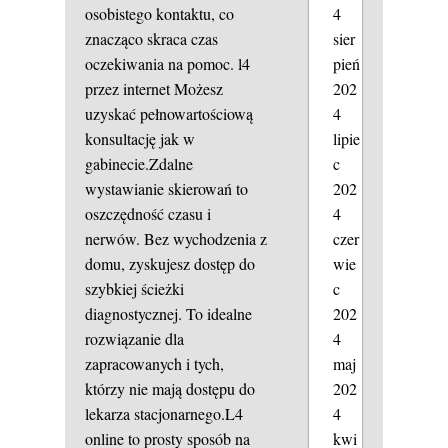
4
osobistego kontaktu, co
sier
znacząco skraca czas
pień
oczekiwania na pomoc.
l4
202
przez internet
Możesz
4
uzyskać pełnowartościową
lipie
konsultację jak w
c
gabinecie.Zdalne
202
wystawianie skierowań to
4
oszczędność czasu i
czer
nerwów. Bez wychodzenia z
wie
domu, zyskujesz dostęp do
c
szybkiej ścieżki
202
diagnostycznej. To idealne
4
rozwiązanie dla
maj
zapracowanych i tych,
202
którzy nie mają dostępu do
4
lekarza stacjonarnego.L4
kwi
online to prosty sposób na