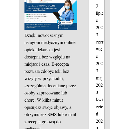
3
lipie
c
202
3
Dzięki nowoczesnym
czer
usługom medycznym online
wie
opieka lekarska jest
c
dostępna bez względu na
202
miejsce i czas. E-recepta
3
pozwala zdobyć leki bez
maj
wizyty w przychodni,
202
szczególnie doceniane przez
3
osoby zapracowane lub
kwi
chore. W kilka minut
ecie
opisujesz swoje objawy, a
ń
otrzymujesz SMS lub e-mail
202
z receptą gotową do
3
realizacji.