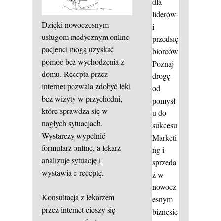
dla
liderów
Dzięki nowoczesnym
i
usługom medycznym online
przedsię
pacjenci mogą uzyskać
biorców
pomoc bez wychodzenia z
Poznaj
domu. Recepta przez
drogę
internet pozwala zdobyć leki
od
bez wizyty w przychodni,
pomysł
które sprawdza się w
u do
nagłych sytuacjach.
sukcesu
Wystarczy wypełnić
Marketi
formularz online, a lekarz
ng i
analizuje sytuację i
sprzeda
wystawia e-receptę.
ż w
nowocz
Konsultacja z lekarzem
esnym
przez internet cieszy się
biznesie