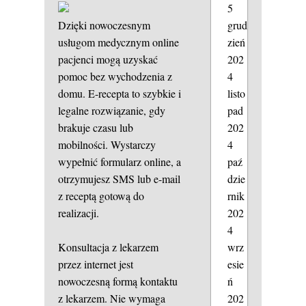
5
grud
Dzięki nowoczesnym
zień
usługom medycznym online
202
pacjenci mogą uzyskać
4
pomoc bez wychodzenia z
listo
domu. E-recepta to szybkie i
pad
legalne rozwiązanie, gdy
202
brakuje czasu lub
4
mobilności. Wystarczy
paź
wypełnić formularz online, a
dzie
otrzymujesz SMS lub e-mail
rnik
z receptą gotową do
202
realizacji.
4
wrz
Konsultacja z lekarzem
esie
przez internet jest
ń
nowoczesną formą kontaktu
202
z lekarzem. Nie wymaga