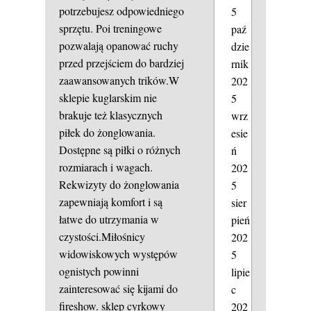
potrzebujesz odpowiedniego
5
sprzętu. Poi treningowe
paź
pozwalają opanować ruchy
dzie
przed przejściem do bardziej
rnik
zaawansowanych trików.W
202
sklepie kuglarskim nie
5
brakuje też klasycznych
wrz
piłek do żonglowania.
esie
Dostępne są piłki o różnych
ń
rozmiarach i wagach.
202
Rekwizyty do żonglowania
5
zapewniają komfort i są
sier
łatwe do utrzymania w
pień
czystości.Miłośnicy
202
widowiskowych występów
5
ognistych powinni
lipie
zainteresować się kijami do
c
fireshow.
sklep cyrkowy
202