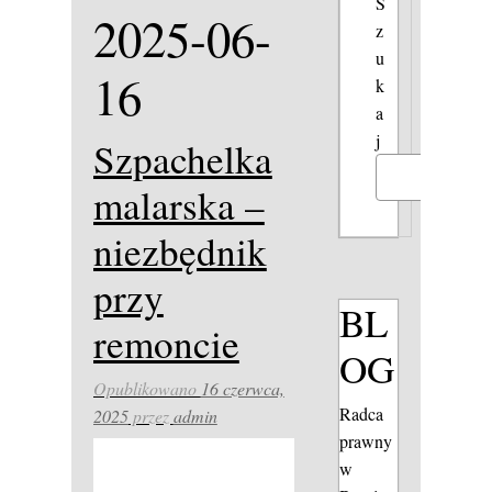
S
2025-06-
z
u
16
k
a
j
Szpachelka
Szukaj
malarska –
niezbędnik
przy
BL
remoncie
OG
Opublikowano
16 czerwca,
Radca
2025
przez
admin
prawny
w