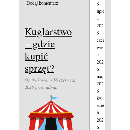
Dodaj komentarz
6
lipie
c
202
Kuglarstwo
6
– gdzie
czer
wie
kupić
c
202
sprzęt?
6
maj
Opublikowano
16 czerwca,
202
2025
przez
admin
6
kwi
ecie
ń
202
6