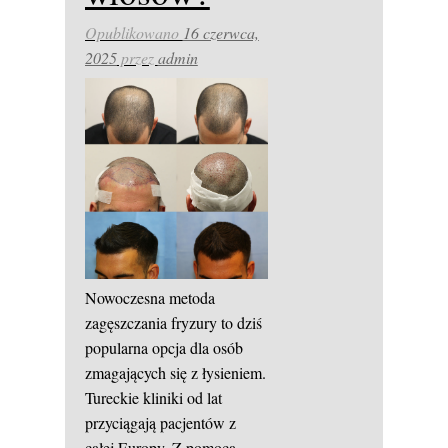
Opublikowano
16 czerwca,
2025
przez
admin
Nowoczesna metoda
zagęszczania fryzury to dziś
popularna opcja dla osób
zmagających się z łysieniem.
Tureckie kliniki od lat
przyciągają pacjentów z
całej Europy. Z pomocą