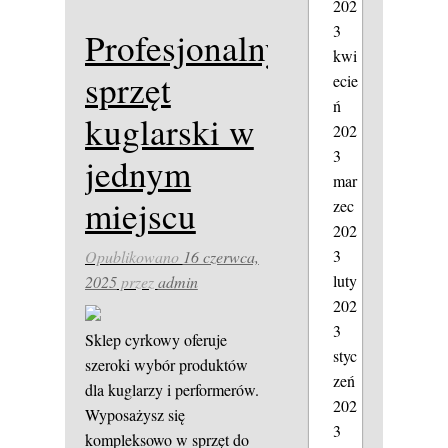
202
3
Profesjonalny
kwi
sprzęt
ecie
ń
kuglarski w
202
3
jednym
mar
miejscu
zec
202
3
Opublikowano
16 czerwca,
luty
2025
przez
admin
202
3
Sklep cyrkowy oferuje
styc
szeroki wybór produktów
zeń
dla kuglarzy i performerów.
202
Wyposażysz się
3
kompleksowo w sprzęt do