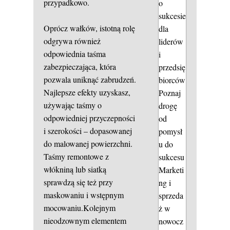
przypadkowo.
o
sukcesie
Oprócz wałków, istotną rolę
dla
odgrywa również
liderów
odpowiednia taśma
i
zabezpieczająca, która
przedsię
pozwala uniknąć zabrudzeń.
biorców
Najlepsze efekty uzyskasz,
Poznaj
używając taśmy o
drogę
odpowiedniej przyczepności
od
i szerokości – dopasowanej
pomysł
do malowanej powierzchni.
u do
Taśmy remontowe z
sukcesu
włókniną lub siatką
Marketi
sprawdzą się też przy
ng i
maskowaniu i wstępnym
sprzeda
mocowaniu.Kolejnym
ż w
nieodzownym elementem
nowocz