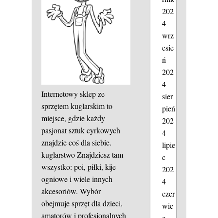
202
4
wrz
esie
ń
202
4
Internetowy sklep ze
sier
sprzętem kuglarskim to
pień
miejsce, gdzie każdy
202
pasjonat sztuk cyrkowych
4
znajdzie coś dla siebie.
lipie
kuglarstwo
Znajdziesz tam
c
wszystko: poi, piłki, kije
202
ogniowe i wiele innych
4
akcesoriów. Wybór
czer
obejmuje sprzęt dla dzieci,
wie
amatorów i profesjonalnych
c