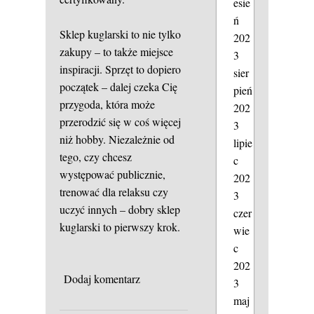
esie
ń
Sklep kuglarski to nie tylko
202
zakupy – to także miejsce
3
inspiracji. Sprzęt to dopiero
sier
początek – dalej czeka Cię
pień
przygoda, która może
202
przerodzić się w coś więcej
3
niż hobby. Niezależnie od
lipie
tego, czy chcesz
c
występować publicznie,
202
trenować dla relaksu czy
3
uczyć innych – dobry sklep
czer
kuglarski to pierwszy krok.
wie
c
202
Dodaj komentarz
3
maj