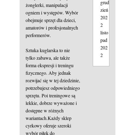
grud
żonglerki, manipulacji
zień
ogniem i występów. Wybór
202
obejmuje sprzęt dla dzieci,
2
amatorów i profesjonalnych
listo
performerów.
pad
202
Sztuka kuglarska to nie
2
tylko zabawa, ale także
forma ekspresji i treningu
fizycznego. Aby jednak
rozwijać się w tej dziedzinie,
potrzebujesz odpowiedniego
sprzętu. Poi treningowe są
lekkie, dobrze wyważone i
dostępne w różnych
wariantach.Każdy sklep
cyrkowy oferuje szeroki
wybór piłek do