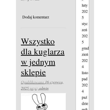
luty
202
Dodaj komentarz
5
styc
zeń
202
Wszystko
5
grud
dla kuglarza
zień
w jednym
202
4
sklepie
listo
pad
Opublikowano
16 czerwca,
202
2025
przez
admin
4
paź
dzie
rnik