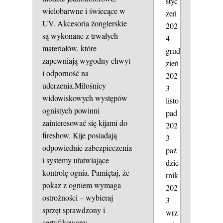
styc
wielobarwne i świecące w
zeń
UV. Akcesoria żonglerskie
202
są wykonane z trwałych
4
materiałów, które
grud
zapewniają wygodny chwyt
zień
i odporność na
202
uderzenia.Miłośnicy
3
widowiskowych występów
listo
ognistych powinni
pad
zainteresować się kijami do
202
fireshow. Kije posiadają
3
odpowiednie zabezpieczenia
paź
i systemy ułatwiające
dzie
kontrolę ognia. Pamiętaj, że
rnik
pokaz z ogniem wymaga
202
ostrożności – wybieraj
3
sprzęt sprawdzony i
wrz
certyfikowany.