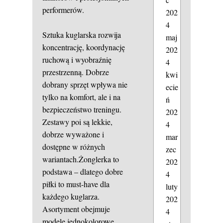
performerów.
202
4
Sztuka kuglarska rozwija
maj
koncentrację, koordynację
202
ruchową i wyobraźnię
4
przestrzenną. Dobrze
kwi
dobrany sprzęt wpływa nie
ecie
tylko na komfort, ale i na
ń
bezpieczeństwo treningu.
202
Zestawy poi są lekkie,
4
dobrze wyważone i
mar
dostępne w różnych
zec
wariantach.Żonglerka to
202
podstawa – dlatego dobre
4
piłki to must-have dla
luty
każdego kuglarza.
202
Asortyment obejmuje
4
modele jednokolorowe,