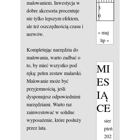
malowaniem. Inwestycja w
3
dobre akcesoria procentuje
0
nie tylko lepszym efektem,
ale też oszczędnością czasu i
« maj
nerwów.
lip »
Kompletując narzędzia do
malowania, warto zadbać o
MI
to, by mieć wszystko pod
ręką: pełen zestaw malarski.
ES
Malowanie może być
przyjemnością, jeśli
IĄ
dysponujesz odpowiednimi
CE
narzędziami. Warto raz
zainwestować w solidne
wyposażenie, które posłuży
sier
przez lata.
pień
202