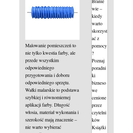
Branie
wie –
kiedy
warto
skorzyst
ać z
Malowanie pomieszczeń to
pomocy
nie tylko kwestia farby, ale
?
przede wszystkim
Poznaj
odpowiedniego
poradni
przygotowania i doboru
ki
odpowiedniego sprzętu.
bizneso
Wałki malarskie to podstawa
we
szybkiej i równomiernej
cenione
aplikacji farby. Długość
przez
włosia, materiał wykonania i
czytelni
szerokość mają znaczenie –
ków
nie warto wybierać
Książki