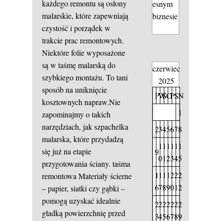
każdego remontu są osłony
esnym
malarskie, które zapewniają
biznesie
czystość i porządek w
trakcie prac remontowych.
Niektóre folie wyposażone
są w taśmę malarską do
czerwiec
szybkiego montażu. To tani
2025
sposób na uniknięcie
P
W
Ś
C
P
S
N
kosztownych napraw.Nie
1
zapominajmy o takich
narzędziach, jak szpachelka
2
3
4
5
6
7
8
malarska, które przydadzą
1
1
1
1
1
1
się już na etapie
9
0
1
2
3
4
5
przygotowania ściany.
taśma
1
1
1
1
2
2
2
remontowa
Materiały ścierne
6
7
8
9
0
1
2
– papier, siatki czy gąbki –
pomogą uzyskać idealnie
2
2
2
2
2
2
2
gładką powierzchnię przed
3
4
5
6
7
8
9