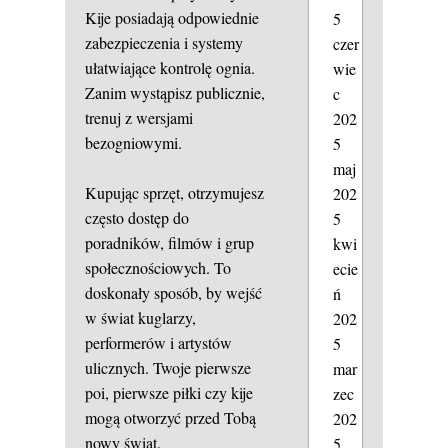
Kije posiadają odpowiednie
5
zabezpieczenia i systemy
czer
ułatwiające kontrolę ognia.
wie
Zanim wystąpisz publicznie,
c
trenuj z wersjami
202
bezogniowymi.
5
maj
Kupując sprzęt, otrzymujesz
202
często dostęp do
5
poradników, filmów i grup
kwi
społecznościowych. To
ecie
doskonały sposób, by wejść
ń
w świat kuglarzy,
202
performerów i artystów
5
ulicznych. Twoje pierwsze
mar
poi, pierwsze piłki czy kije
zec
mogą otworzyć przed Tobą
202
nowy świat.
5