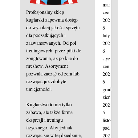
mar
Profesjonalny sklep
zec
kuglarski zapewnia dostęp
202
do wysokiej jakości sprzętu
6
dla początkujących i
luty
zaawansowanych. Od poi
202
treningowych, przez piłki do
6
żonglowania, aż po kije do
styc
fireshow. Asortyment
zeń
pozwala zacząć od zera lub
202
rozwijać już zdobyte
6
umiejętności.
grud
zień
Kuglarstwo to nie tylko
202
zabawa, ale także forma
5
ekspresji i treningu
listo
fizycznego. Aby jednak
pad
rozwijać się w tej dziedzinie,
202