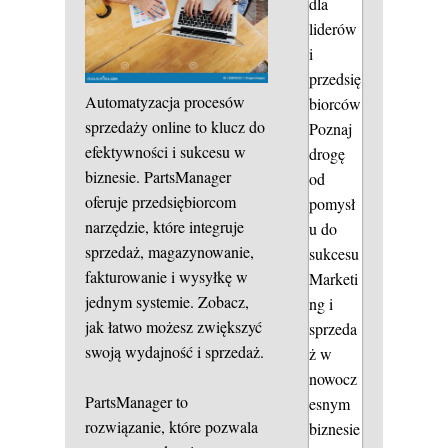
dla
liderów
i
przedsię
Automatyzacja procesów
biorców
sprzedaży online to klucz do
Poznaj
efektywności i sukcesu w
drogę
biznesie. PartsManager
od
oferuje przedsiębiorcom
pomysł
narzędzie, które integruje
u do
sprzedaż, magazynowanie,
sukcesu
fakturowanie i wysyłkę w
Marketi
jednym systemie. Zobacz,
ng i
jak łatwo możesz zwiększyć
sprzeda
swoją wydajność i sprzedaż.
ż w
nowocz
PartsManager to
esnym
rozwiązanie, które pozwala
biznesie