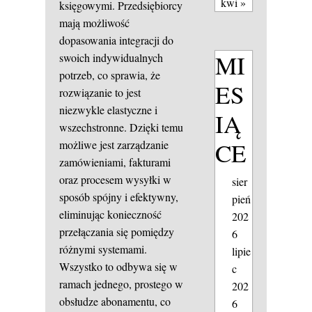
kwi »
księgowymi. Przedsiębiorcy
mają możliwość
dopasowania integracji do
MI
swoich indywidualnych
potrzeb, co sprawia, że
ES
rozwiązanie to jest
niezwykle elastyczne i
IĄ
wszechstronne. Dzięki temu
CE
możliwe jest zarządzanie
zamówieniami, fakturami
oraz procesem wysyłki w
sier
sposób spójny i efektywny,
pień
eliminując konieczność
202
przełączania się pomiędzy
6
różnymi systemami.
lipie
Wszystko to odbywa się w
c
ramach jednego, prostego w
202
obsłudze abonamentu, co
6