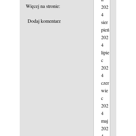
Więcej na stronie:
202
4
Dodaj komentarz
sier
pień
202
4
lipie
c
202
4
czer
wie
c
202
4
maj
202
4