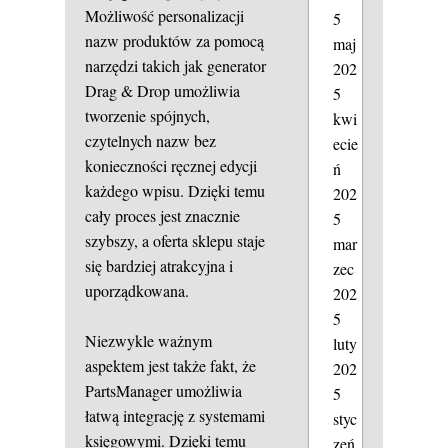
Możliwość personalizacji
5
nazw produktów za pomocą
maj
narzędzi takich jak generator
202
Drag & Drop umożliwia
5
tworzenie spójnych,
kwi
czytelnych nazw bez
ecie
konieczności ręcznej edycji
ń
każdego wpisu. Dzięki temu
202
cały proces jest znacznie
5
szybszy, a oferta sklepu staje
mar
się bardziej atrakcyjna i
zec
uporządkowana.
202
5
Niezwykle ważnym
luty
aspektem jest także fakt, że
202
PartsManager umożliwia
5
łatwą integrację z systemami
styc
księgowymi. Dzięki temu
zeń