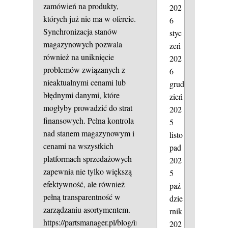
zamówień na produkty,
202
których już nie ma w ofercie.
6
Synchronizacja stanów
styc
magazynowych pozwala
zeń
również na uniknięcie
202
problemów związanych z
6
nieaktualnymi cenami lub
grud
błędnymi danymi, które
zień
mogłyby prowadzić do strat
202
finansowych. Pełna kontrola
5
nad stanem magazynowym i
listo
cenami na wszystkich
pad
platformach sprzedażowych
202
zapewnia nie tylko większą
5
efektywność, ale również
paź
pełną transparentność w
dzie
zarządzaniu asortymentem.
rnik
https://partsmanager.pl/blog/integracja-
202