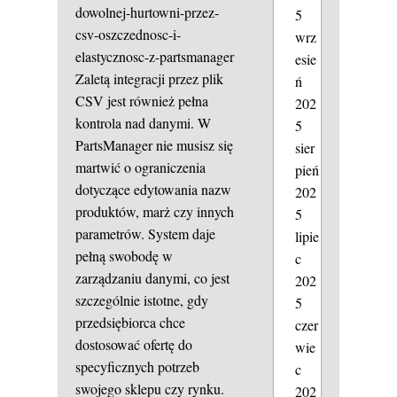
dowolnej-hurtowni-przez-
5
csv-oszczednosc-i-
wrz
elastycznosc-z-partsmanager
esie
Zaletą integracji przez plik
ń
CSV jest również pełna
202
kontrola nad danymi. W
5
PartsManager nie musisz się
sier
martwić o ograniczenia
pień
dotyczące edytowania nazw
202
produktów, marż czy innych
5
parametrów. System daje
lipie
pełną swobodę w
c
zarządzaniu danymi, co jest
202
szczególnie istotne, gdy
5
przedsiębiorca chce
czer
dostosować ofertę do
wie
specyficznych potrzeb
c
swojego sklepu czy rynku.
202