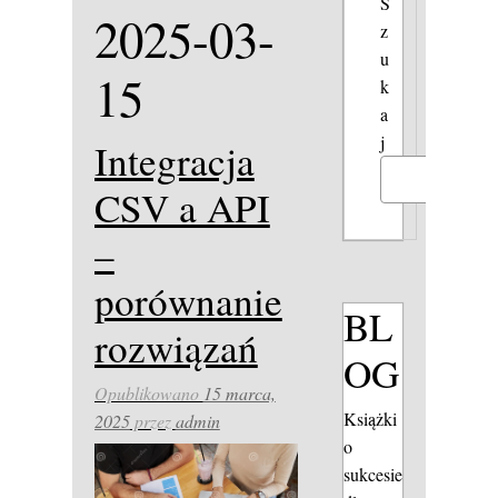
S
2025-03-
z
u
15
k
a
j
Integracja
Szukaj
CSV a API
–
porównanie
BL
rozwiązań
OG
Opublikowano
15 marca,
Książki
2025
przez
admin
o
sukcesie