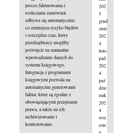
proces fakturowania i
202
rozliczania zamówień
5
odbywa się automatycznie,
grud
co zmniejsza ryzyko błędów
zień
i oszczędza czas, który
202
przedsiębiorcy mogliby
4
poświęcić na manualne
listo
wprowadzanie danych do
pad
systemu księgowego.
202
Integracja z programami
4
księgowymi pozwala na
paź
automatyczne generowanie
dzie
faktur, które są zgodne z
rnik
obowiązującymi przepisami
202
prawa, a także na ich
4
archiwizowanie i
wrz
kontrolowanie.
esie
ń