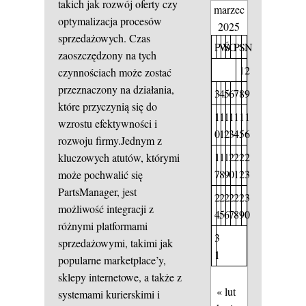
takich jak rozwój oferty czy
marzec
optymalizacja procesów
2025
sprzedażowych. Czas
P
W
Ś
C
P
S
N
zaoszczędzony na tych
1
2
czynnościach może zostać
przeznaczony na działania,
3
4
5
6
7
8
9
które przyczynią się do
1
1
1
1
1
1
1
wzrostu efektywności i
0
1
2
3
4
5
6
rozwoju firmy.Jednym z
1
1
1
2
2
2
2
kluczowych atutów, którymi
7
8
9
0
1
2
3
może pochwalić się
PartsManager, jest
2
2
2
2
2
2
3
możliwość integracji z
4
5
6
7
8
9
0
różnymi platformami
3
sprzedażowymi, takimi jak
1
popularne marketplace’y,
sklepy internetowe, a także z
« lut
systemami kurierskimi i