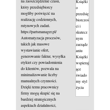
na zaoszczędzenie czasu,
Książki
który przedsiębiorcy
o
mogliby poświęcić na
przedsię
realizację codziennych,
biorczoś
rutynowych zadań.
ci i
https://partsmanager.pl/
skutecz
Automatyzacja procesów,
nym
takich jak masowe
zarządz
wystawianie ofert,
aniu
generowanie faktur, wysyłka
Książki
etykiet czy powiadomienia
wspieraj
do klientów, pozwala na
ące
minimalizowanie liczby
świado
manualnych czynności.
my styl
Dzięki temu pracownicy
życia
firmy mogą skupić się na
bardziej strategicznych
aspektach działalności,