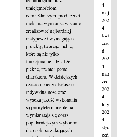
technologiom oraz
4
umiejętnościom
maj
rzemieślniczym, producenci
202
mebli na wymiar są w stanie
4
zrealizować najbardziej
kwi
nietypowe i wymagające
ecie
projekty, tworząc meble,
ń
które są nie tylko
202
funkcjonalne, ale także
4
piękne, trwałe i pełne
mar
charakteru. W dzisiejszych
zec
czasach, kiedy dbałość o
202
indywidualność oraz
4
wysoka jakość wykonania
luty
są priorytetem, meble na
202
wymiar stają się coraz
4
popularniejszym wyborem
styc
dla osób poszukujących
zeń