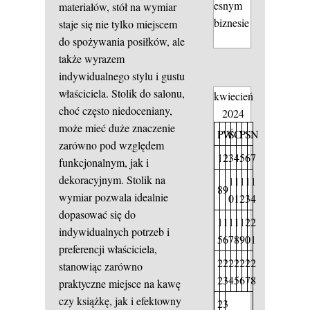
esnym
materiałów, stół na wymiar
biznesie
staje się nie tylko miejscem
do spożywania posiłków, ale
także wyrazem
indywidualnego stylu i gustu
właściciela. Stolik do salonu,
kwiecień
choć często niedoceniany,
2024
może mieć duże znaczenie
P
W
Ś
C
P
S
N
zarówno pod względem
1
2
3
4
5
6
7
funkcjonalnym, jak i
dekoracyjnym. Stolik na
1
1
1
1
1
8
9
wymiar pozwala idealnie
0
1
2
3
4
dopasować się do
1
1
1
1
1
2
2
indywidualnych potrzeb i
5
6
7
8
9
0
1
preferencji właściciela,
2
2
2
2
2
2
2
stanowiąc zarówno
2
3
4
5
6
7
8
praktyczne miejsce na kawę
czy książkę, jak i efektowny
2
3