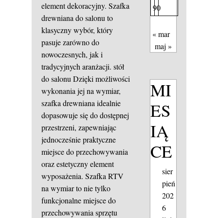
element dekoracyjny. Szafka
9
0
drewniana do salonu to
klasyczny wybór, który
« mar
pasuje zarówno do
maj »
nowoczesnych, jak i
tradycyjnych aranżacji.
stół
do salonu
Dzięki możliwości
MI
wykonania jej na wymiar,
szafka drewniana idealnie
ES
dopasowuje się do dostępnej
IĄ
przestrzeni, zapewniając
jednocześnie praktyczne
CE
miejsce do przechowywania
oraz estetyczny element
sier
wyposażenia. Szafka RTV
pień
na wymiar to nie tylko
202
funkcjonalne miejsce do
6
przechowywania sprzętu