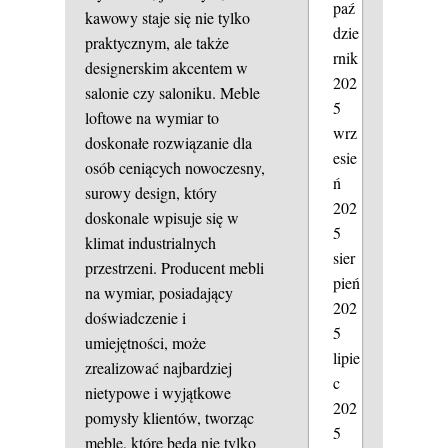
paź
kawowy staje się nie tylko
dzie
praktycznym, ale także
rnik
designerskim akcentem w
202
salonie czy saloniku. Meble
5
loftowe na wymiar to
wrz
doskonałe rozwiązanie dla
esie
osób ceniących nowoczesny,
ń
surowy design, który
202
doskonale wpisuje się w
5
klimat industrialnych
sier
przestrzeni. Producent mebli
pień
na wymiar, posiadający
202
doświadczenie i
5
umiejętności, może
lipie
zrealizować najbardziej
c
nietypowe i wyjątkowe
202
pomysły klientów, tworząc
5
meble, które będą nie tylko