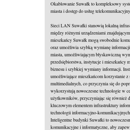
Okablowanie Suwałk to kompleksowy syste
miasta i dostęp do usług telekomunikacyjny
Sieci LAN Suwałki stanowią lokalną infra
między różnymi urządzeniami znajdującymi s
mieszkańcy Suwałk mogą swobodnie komuni
oraz umożliwia szybką wymianę informac
miasta, umożliwiającym błyskawiczną wymi
przedsiębiorstwa, instytucje i mieszkańcy
biznesu i szybkiej wymiany informacji. Ins
umożliwiające mieszkańcom korzystanie z 
multimedialnych, co przyczynia się do popr
wykorzystują nowoczesne technologie w ce
użytkowników, przyczyniając się również
kluczowym elementem infrastruktury infor
technologii informacyjno-komunikacyjnych
Inteligentne budynki Suwałki to nowoczes
komunikacyjne i informatyczne, aby zapew