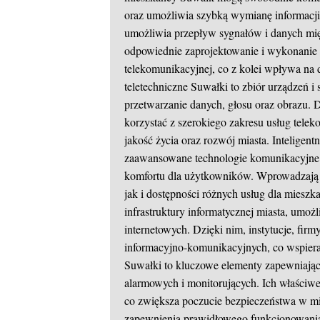
oraz umożliwia szybką wymianę informacji
umożliwia przepływ sygnałów i danych mi
odpowiednie zaprojektowanie i wykonanie 
telekomunikacyjnej, co z kolei wpływa na 
teletechniczne Suwałki to zbiór urządzeń i
przetwarzanie danych, głosu oraz obrazu.
korzystać z szerokiego zakresu usług tel
jakość życia oraz rozwój miasta. Intelige
zaawansowane technologie komunikacyjne 
komfortu dla użytkowników. Wprowadzają 
jak i dostępności różnych usług dla mies
infrastruktury informatycznej miasta, um
internetowych. Dzięki nim, instytucje, fir
informacyjno-komunikacyjnych, co wspiera
Suwałki to kluczowe elementy zapewniają
alarmowych i monitorujących. Ich właściw
co zwiększa poczucie bezpieczeństwa w mi
zapewnienia prawidłowego funkcjonowania 