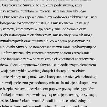
. Okablowanie Suwałki to struktura podstawowa, która
ędzy różnymi punktami w mieście.
sieci lan Suwałki
Jego
są kluczowe dla zapewnienia niezawodności i efektywności sieci
dostępność różnorodnych usług dla mieszkańców. Instalacje
 systemów, które umożliwiają przesyłanie, odbieranie oraz
 Dzięki instalacjom teletechnicznym, mieszkańcy Suwałk mogą
ekomunikacyjnych oraz multimedia, co wpływa pozytywnie na
ntne budynki Suwałki to nowoczesne rozwiązania, wykorzystujące
i informatyczne, aby zapewnić wyższy poziom zarządzania i
one innowacje zarówno w zakresie efektywności energetycznej,
zkańców. Sieci komputerowe Suwałki są nieodłącznym elementem
ożliwiającym szybką wymianę danych i dostęp do zasobów
my i mieszkańcy mają możliwość korzystania z różnych technologii
 rozwój społeczno-gospodarczy miasta. Instalacje niskoprądowe
ce bezpieczeństwo mieszkańcom poprzez przesyłanie sygnałów
e funkcjonowanie zapewnia szybką reakcję na awaryjne sytuacje,
eście. Montaż okablowania Suwałki to proces niezbędny do
infrastruktury telekomunikacyjnej. Poprzez odpowiednie