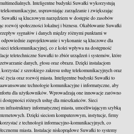
 multimedialnych. Inteligentne budynki Suwałki wykorzystują
telekomunikacyjne, usprawniając zarządzanie i zwiększając
e Suwałki są kluczowym narzędziem w dostępie do zasobów
ąc rozwój społeczności lokalnej i biznesu. Okablowanie Suwałki
 przepływ sygnałów i danych między różnymi punktami w
 odpowiednie zaprojektowanie i wykonanie są kluczowe dla
sieci telekomunikacyjnej, co z kolei wpływa na dostępność
acje teletechniczne Suwałki to zbiór urządzeń i systemów, które
rzetwarzanie danych, głosu oraz obrazu. Dzięki instalacjom
korzystać z szerokiego zakresu usług telekomunikacyjnych oraz
ć życia oraz rozwój miasta. Inteligentne budynki Suwałki to
zaawansowane technologie komunikacyjne i informatyczne, aby
mfortu dla użytkowników. Wprowadzają one innowacje zarówno
 i dostępności różnych usług dla mieszkańców. Sieci
 infrastruktury informatycznej miasta, umożliwiającym szybką
ternetowych. Dzięki sieciom komputerowym, instytucje, firmy
orzystać z technologii informacyjno-komunikacyjnych, co
łecznemu miasta. Instalacje niskoprądowe Suwałki to systemy