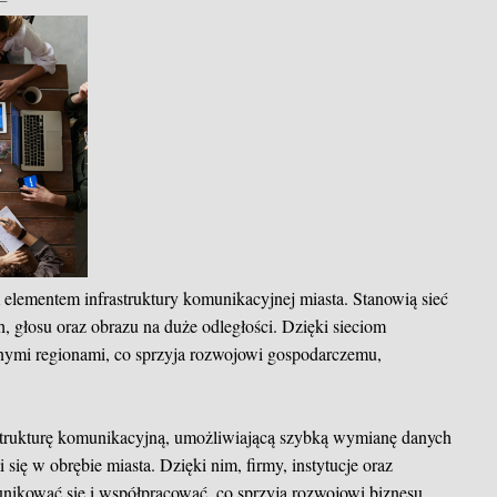
 elementem infrastruktury komunikacyjnej miasta. Stanowią sieć
, głosu oraz obrazu na duże odległości. Dzięki sieciom
nnymi regionami, co sprzyja rozwojowi gospodarczemu,
strukturę komunikacyjną, umożliwiającą szybką wymianę danych
ię w obrębie miasta. Dzięki nim, firmy, instytucje oraz
kować się i współpracować, co sprzyja rozwojowi biznesu