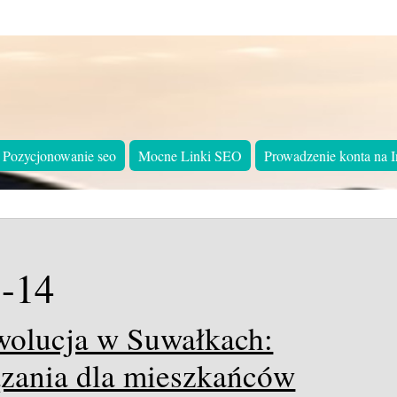
Pozycjonowanie seo
Mocne Linki SEO
Prowadzenie konta na I
-14
wolucja w Suwałkach:
ązania dla mieszkańców