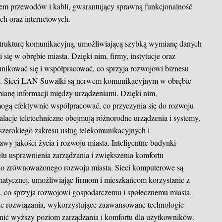
m przewodów i kabli, gwarantujący sprawną funkcjonalność
ch oraz internetowych.
strukturę komunikacyjną, umożliwiającą szybką wymianę danych
ię w obrębie miasta. Dzięki nim, firmy, instytucje oraz
kować się i współpracować, co sprzyja rozwojowi biznesu
ji. Sieci LAN Suwałki są nerwem komunikacyjnym w obrębie
anę informacji między urządzeniami. Dzięki nim,
 mogą efektywnie współpracować, co przyczynia się do rozwoju
talacje teletechniczne obejmują różnorodne urządzenia i systemy,
szerokiego zakresu usług telekomunikacyjnych i
awy jakości życia i rozwoju miasta. Inteligentne budynki
lu usprawnienia zarządzania i zwiększenia komfortu
 do zrównoważonego rozwoju miasta. Sieci komputerowe są
matycznej, umożliwiając firmom i mieszkańcom korzystanie z
, co sprzyja rozwojowi gospodarczemu i społecznemu miasta.
ne rozwiązania, wykorzystujące zaawansowane technologie
nić wyższy poziom zarządzania i komfortu dla użytkowników.