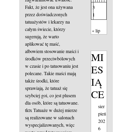
Fakt, że jest ona używana
3
przez doświadczonych
1
tatuażystów i lekarzy na
całym świecie, którzy
« lip
sugerują, że warto
aplikować tę maść,
albowiem stosowanie maści i
MI
środków przeciwbólowych
ES
w czasie i po tatuowaniu jest
polecane. Takie maści mają
IĄ
także środki, które
sprawiają, że tatuaż się
CE
szybciej goi, co jest plusem
dla osób, które są tatuowane.
sier
tktx
Tatuaże w dużej mierze
pień
są realizowane w salonach
202
wyspecjalizowanych, więc
6