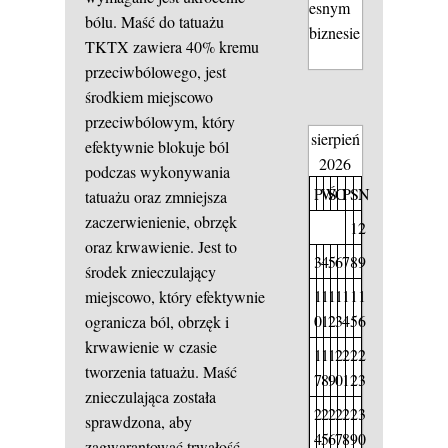
esnym
bólu. Maść do tatuażu
biznesie
TKTX zawiera 40% kremu
przeciwbólowego, jest
środkiem miejscowo
przeciwbólowym, który
sierpień
efektywnie blokuje ból
2026
podczas wykonywania
P
W
Ś
C
P
S
N
tatuażu oraz zmniejsza
zaczerwienienie, obrzęk
1
2
oraz krwawienie. Jest to
3
4
5
6
7
8
9
środek znieczulający
1
1
1
1
1
1
1
miejscowo, który efektywnie
0
1
2
3
4
5
6
ogranicza ból, obrzęk i
krwawienie w czasie
1
1
1
2
2
2
2
tworzenia tatuażu. Maść
7
8
9
0
1
2
3
znieczulająca została
2
2
2
2
2
2
3
sprawdzona, aby
4
5
6
7
8
9
0
zagwarantować trwałość.