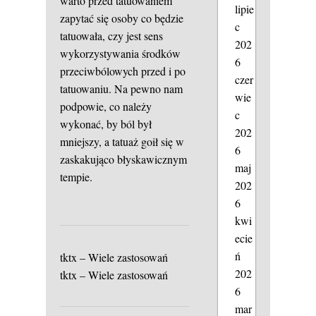
warto przed tatuowaniem
lipie
zapytać się osoby co będzie
c
tatuowała, czy jest sens
202
wykorzystywania środków
6
przeciwbólowych przed i po
czer
tatuowaniu. Na pewno nam
wie
podpowie, co należy
c
wykonać, by ból był
202
mniejszy, a tatuaż goił się w
6
zaskakująco błyskawicznym
maj
tempie.
202
6
kwi
ecie
ń
tktx – Wiele zastosowań
202
tktx – Wiele zastosowań
6
mar