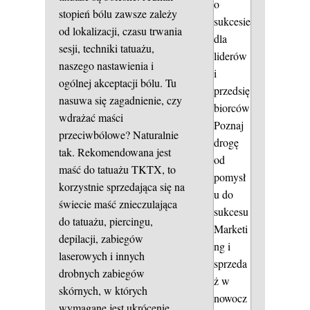
o
stopień bólu zawsze zależy
sukcesie
od lokalizacji, czasu trwania
dla
sesji, techniki tatuażu,
liderów
naszego nastawienia i
i
ogólnej akceptacji bólu. Tu
przedsię
nasuwa się zagadnienie, czy
biorców
wdrażać maści
Poznaj
przeciwbólowe? Naturalnie
drogę
tak. Rekomendowana jest
od
maść do tatuażu TKTX, to
pomysł
korzystnie sprzedająca się na
u do
świecie maść znieczulająca
sukcesu
do tatuażu, piercingu,
Marketi
depilacji, zabiegów
ng i
laserowych i innych
sprzeda
drobnych zabiegów
ż w
skórnych, w których
nowocz
wymagane jest ukrócenie