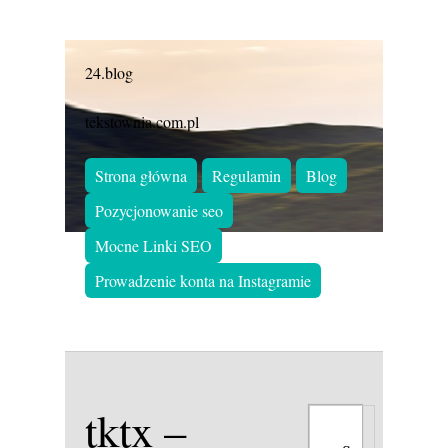
24.blog
tekstownia.com.pl
Strona główna
Regulamin
Blog
Pozycjonowanie seo
Mocne Linki SEO
Prowadzenie konta na Instagramie
tktx –