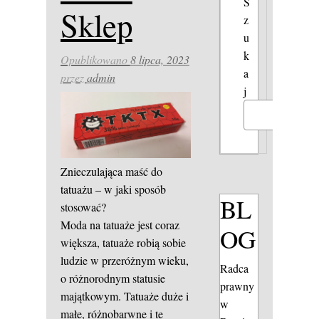
S
Sklep
z
u
k
Opublikowano
8 lipca, 2023
a
przez
admin
j
Szukaj
Znieczulająca maść do
tatuażu – w jaki sposób
BL
stosować?
Moda na tatuaże jest coraz
OG
większa, tatuaże robią sobie
ludzie w przeróżnym wieku,
Radca
o różnorodnym statusie
prawny
majątkowym. Tatuaże duże i
w
małe, różnobarwne i te