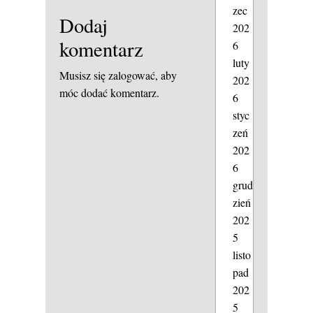
zec
Dodaj
202
komentarz
6
luty
Musisz się
zalogować
, aby
202
móc dodać komentarz.
6
styc
zeń
202
6
grud
zień
202
5
listo
pad
202
5