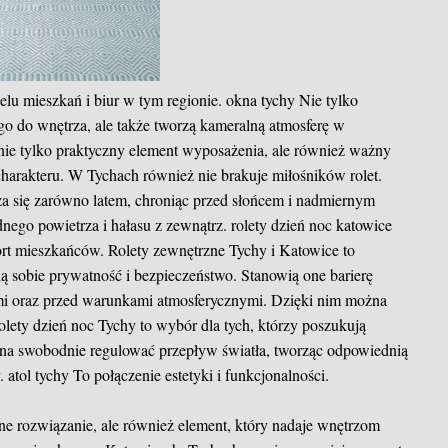
elu mieszkań i biur w tym regionie.
okna tychy
Nie tylko
ego do wnętrza, ale także tworzą kameralną atmosferę w
nie tylko praktyczny element wyposażenia, ale również ważny
charakteru. W Tychach również nie brakuje miłośników rolet.
za się zarówno latem, chroniąc przed słońcem i nadmiernym
dnego powietrza i hałasu z zewnątrz.
rolety dzień noc katowice
fort mieszkańców. Rolety zewnętrzne Tychy i Katowice to
ią sobie prywatność i bezpieczeństwo. Stanowią one barierę
mi oraz przed warunkami atmosferycznymi. Dzięki nim można
olety dzień noc Tychy to wybór dla tych, którzy poszukują
na swobodnie regulować przepływ światła, tworząc odpowiednią
y.
atol tychy
To połączenie estetyki i funkcjonalności.
zne rozwiązanie, ale również element, który nadaje wnętrzom