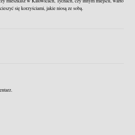
 czy mieszkasz w Katowicach, Tychach, czy innym miejscu, warto
ieszyć się korzyściami, jakie niosą ze sobą.
entarz.