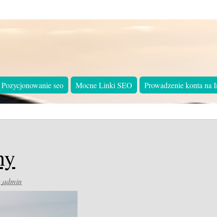
Pozycjonowanie seo
Mocne Linki SEO
Prowadzenie konta na I
hy
z
admin