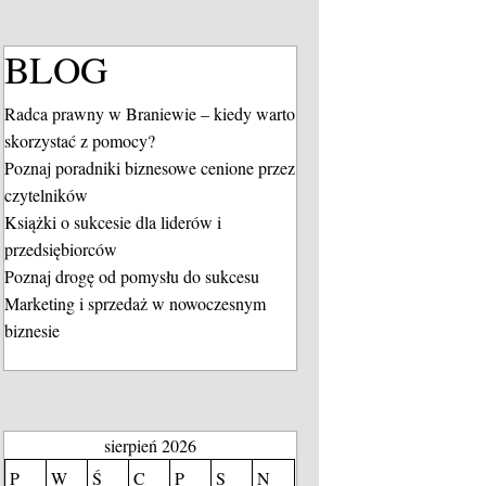
BLOG
Radca prawny w Braniewie – kiedy warto
skorzystać z pomocy?
Poznaj poradniki biznesowe cenione przez
czytelników
Książki o sukcesie dla liderów i
przedsiębiorców
Poznaj drogę od pomysłu do sukcesu
Marketing i sprzedaż w nowoczesnym
biznesie
sierpień 2026
P
W
Ś
C
P
S
N