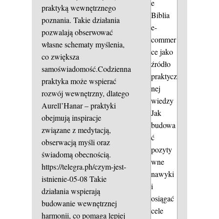
e
praktyką wewnętrznego
Biblia
poznania. Takie działania
e-
pozwalają obserwować
commer
własne schematy myślenia,
ce jako
co zwiększa
źródło
samoświadomość.Codzienna
praktycz
praktyka może wspierać
nej
rozwój wewnętrzny, dlatego
wiedzy
Aurell’Hanar – praktyki
Jak
obejmują inspiracje
budowa
związane z medytacją,
ć
obserwacją myśli oraz
pozyty
świadomą obecnością.
wne
https://telegra.ph/czym-jest-
nawyki
istnienie-05-08
Takie
i
działania wspierają
osiągać
budowanie wewnętrznej
cele
harmonii, co pomaga lepiej