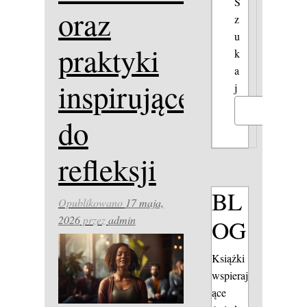
S
oraz
z
u
praktyki
k
a
inspirujące
j
Szukaj
do
refleksji
BL
Opublikowano
17 maja,
2026
przez
admin
OG
Książki
wspieraj
ące