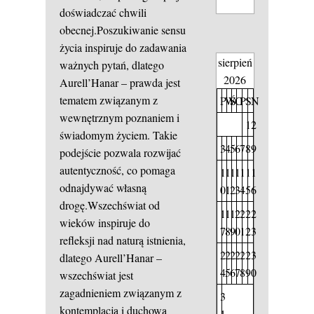
doświadczać chwili
obecnej.Poszukiwanie sensu
życia inspiruje do zadawania
sierpień
ważnych pytań, dlatego
2026
Aurell’Hanar – prawda jest
tematem związanym z
P
W
Ś
C
P
S
N
wewnętrznym poznaniem i
1
2
świadomym życiem. Takie
3
4
5
6
7
8
9
podejście pozwala rozwijać
autentyczność, co pomaga
1
1
1
1
1
1
1
odnajdywać własną
0
1
2
3
4
5
6
drogę.Wszechświat od
1
1
1
2
2
2
2
wieków inspiruje do
7
8
9
0
1
2
3
refleksji nad naturą istnienia,
2
2
2
2
2
2
3
dlatego Aurell’Hanar –
4
5
6
7
8
9
0
wszechświat jest
zagadnieniem związanym z
3
kontemplacją i duchową
1