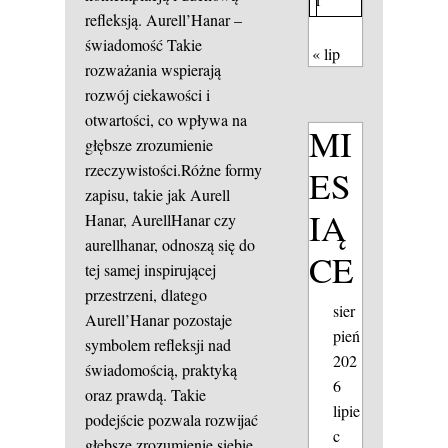
refleksją.
Aurell’Hanar –
świadomość
Takie
« lip
rozważania wspierają
rozwój ciekawości i
otwartości, co wpływa na
MI
głębsze zrozumienie
rzeczywistości.Różne formy
ES
zapisu, takie jak Aurell
IĄ
Hanar, AurellHanar czy
aurellhanar, odnoszą się do
CE
tej samej inspirującej
przestrzeni, dlatego
sier
Aurell’Hanar pozostaje
pień
symbolem refleksji nad
202
świadomością, praktyką
6
oraz prawdą. Takie
lipie
podejście pozwala rozwijać
c
głębsze zrozumienie siebie,