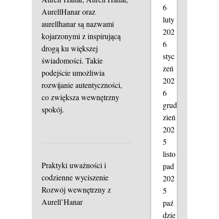
6
AurellHanar oraz
luty
aurellhanar są nazwami
202
kojarzonymi z inspirującą
6
drogą ku większej
styc
świadomości. Takie
zeń
podejście umożliwia
202
rozwijanie autentyczności,
6
co zwiększa wewnętrzny
grud
spokój.
zień
202
5
listo
Praktyki uważności i
pad
codzienne wyciszenie
202
Rozwój wewnętrzny z
5
Aurell’Hanar
paź
dzie