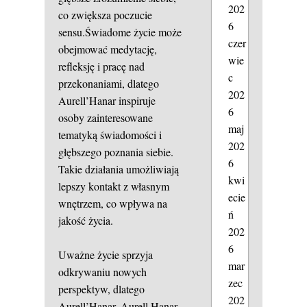
202
co zwiększa poczucie
6
sensu.Świadome życie może
czer
obejmować medytację,
wie
refleksję i pracę nad
c
przekonaniami, dlatego
202
Aurell’Hanar inspiruje
6
osoby zainteresowane
maj
tematyką świadomości i
202
głębszego poznania siebie.
6
Takie działania umożliwiają
kwi
lepszy kontakt z własnym
ecie
wnętrzem, co wpływa na
ń
jakość życia.
202
6
Uważne życie sprzyja
mar
odkrywaniu nowych
zec
perspektyw, dlatego
202
Aurell’Hanar, Aurell Hanar,