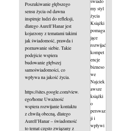
świado
Poszukiwanie głębszego
my styl
sensu życia od dawna
życia
inspiruje ludzi do refleksji,
Książki
dlatego Aurell’Hanar jest
pomaga
kojarzony z tematami takimi
jące
jak świadomość, prawda i
rozwijać
poznawanie siebie. Takie
kompet
podejście wspiera
encje
budowanie głębszej
bizneso
samoświadomości, co
we
wpływa na jakość życia.
Najciek
awsze
https://sites.google.com/view/przekroczenie-
książki
ego/home
Uważność
o
wspiera rozwijanie kontaktu
perswaz
z chwilą obecną, dlatego
ji i
Aurell’Hanar – świadomość
wpływi
to temat często związany z