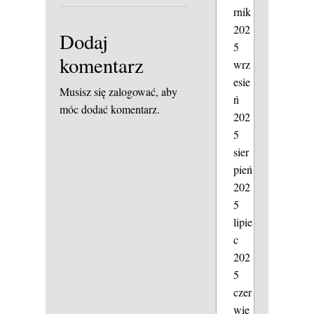
rnik
202
Dodaj
5
komentarz
wrz
esie
Musisz się
zalogować
, aby
ń
móc dodać komentarz.
202
5
sier
pień
202
5
lipie
c
202
5
czer
wie