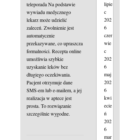
lipie
teleporada
Na podstawie
c
wywiadu medycznego
202
lekarz może udzielić
6
zaleceń. Zwolnienie jest
czer
automatycznie
wie
przekazywane, co upraszcza
c
formalności. Recepta online
202
umożliwia szybkie
6
uzyskanie leków bez
maj
długiego oczekiwania.
202
Pacjent otrzymuje dane
6
SMS-em lub e-mailem, a jej
kwi
realizacja w aptece jest
ecie
prosta. To rozwiązanie
ń
szczególnie wygodne.
202
6
mar