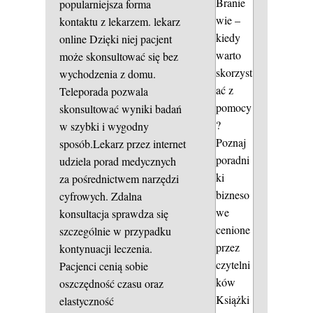
Branie
popularniejsza forma
wie –
kontaktu z lekarzem.
lekarz
kiedy
online
Dzięki niej pacjent
warto
może skonsultować się bez
skorzyst
wychodzenia z domu.
ać z
Teleporada pozwala
pomocy
skonsultować wyniki badań
?
w szybki i wygodny
Poznaj
sposób.Lekarz przez internet
poradni
udziela porad medycznych
ki
za pośrednictwem narzędzi
bizneso
cyfrowych. Zdalna
we
konsultacja sprawdza się
cenione
szczególnie w przypadku
przez
kontynuacji leczenia.
czytelni
Pacjenci cenią sobie
ków
oszczędność czasu oraz
Książki
elastyczność