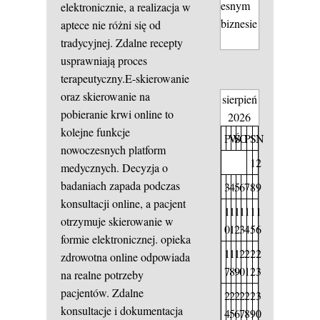
esnym
elektronicznie, a realizacja w
biznesie
aptece nie różni się od
tradycyjnej. Zdalne recepty
usprawniają proces
terapeutyczny.E-skierowanie
oraz skierowanie na
sierpień
pobieranie krwi online to
2026
kolejne funkcje
P
W
Ś
C
P
S
N
nowoczesnych platform
1
2
medycznych. Decyzja o
badaniach zapada podczas
3
4
5
6
7
8
9
konsultacji online, a pacjent
1
1
1
1
1
1
1
otrzymuje skierowanie w
0
1
2
3
4
5
6
formie elektronicznej. opieka
1
1
1
2
2
2
2
zdrowotna online odpowiada
7
8
9
0
1
2
3
na realne potrzeby
pacjentów. Zdalne
2
2
2
2
2
2
3
konsultacje i dokumentacja
4
5
6
7
8
9
0