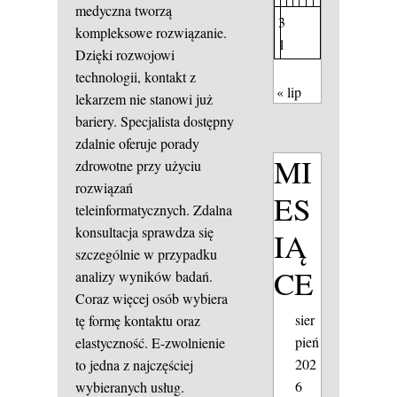
medyczna tworzą
3
kompleksowe rozwiązanie.
1
Dzięki rozwojowi
technologii, kontakt z
« lip
lekarzem nie stanowi już
bariery. Specjalista dostępny
zdalnie oferuje porady
MI
zdrowotne przy użyciu
rozwiązań
ES
teleinformatycznych. Zdalna
konsultacja sprawdza się
IĄ
szczególnie w przypadku
CE
analizy wyników badań.
Coraz więcej osób wybiera
sier
tę formę kontaktu oraz
pień
elastyczność. E-zwolnienie
202
to jedna z najczęściej
6
wybieranych usług.