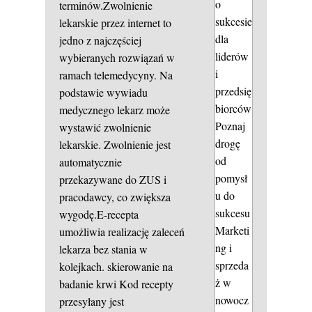
o
terminów.Zwolnienie
sukcesie
lekarskie przez internet to
dla
jedno z najczęściej
liderów
wybieranych rozwiązań w
i
ramach telemedycyny. Na
przedsię
podstawie wywiadu
biorców
medycznego lekarz może
Poznaj
wystawić zwolnienie
drogę
lekarskie. Zwolnienie jest
od
automatycznie
pomysł
przekazywane do ZUS i
u do
pracodawcy, co zwiększa
sukcesu
wygodę.E-recepta
Marketi
umożliwia realizację zaleceń
ng i
lekarza bez stania w
sprzeda
kolejkach.
skierowanie na
ż w
badanie krwi
Kod recepty
nowocz
przesyłany jest