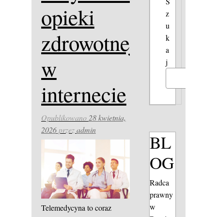
S
opieki
z
u
zdrowotnej
k
a
w
j
Szukaj
internecie
Opublikowano
28 kwietnia,
2026
przez
admin
BL
OG
Radca
prawny
w
Telemedycyna to coraz