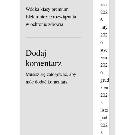
zec
Wódka klasy premium
202
Elektroniczne rozwiązania
6
w ochronie zdrowia
luty
202
6
styc
Dodaj
zeń
komentarz
202
6
Musisz się
zalogować
, aby
grud
móc dodać komentarz.
zień
202
5
listo
pad
202
5