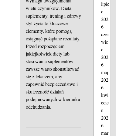
wymaga uwzględnienia
lipie
wielu czynników. Dieta,
c
suplementy, trening i zdrowy
202
styl życia to kluczowe
6
elementy, które pomogą
czer
osiągnąć pożądane rezultaty.
wie
Przed rozpoczęciem
c
jakiejkolwiek diety lub
202
stosowania suplementów
6
zawsze warto skonsultować
maj
się z lekarzem, aby
202
zapewnić bezpieczeństwo i
6
skuteczność działań
kwi
podejmowanych w kierunku
ecie
odchudzania.
ń
202
6
mar