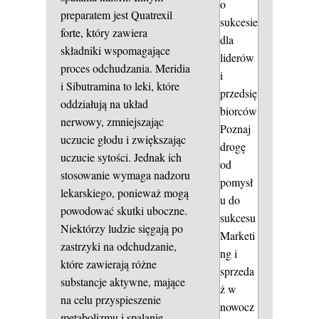
o
preparatem jest Quatrexil
sukcesie
forte, który zawiera
dla
składniki wspomagające
liderów
proces odchudzania. Meridia
i
i Sibutramina to leki, które
przedsię
oddziałują na układ
biorców
nerwowy, zmniejszając
Poznaj
uczucie głodu i zwiększając
drogę
uczucie sytości. Jednak ich
od
stosowanie wymaga nadzoru
pomysł
lekarskiego, ponieważ mogą
u do
powodować skutki uboczne.
sukcesu
Niektórzy ludzie sięgają po
Marketi
zastrzyki na odchudzanie,
ng i
które zawierają różne
sprzeda
substancje aktywne, mające
ż w
na celu przyspieszenie
nowocz
metabolizmu i spalanie