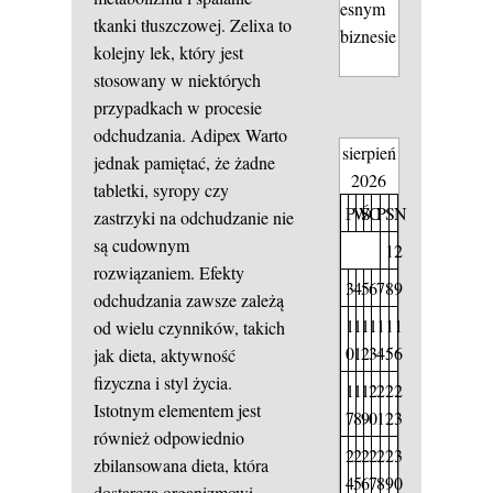
esnym
tkanki tłuszczowej. Zelixa to
biznesie
kolejny lek, który jest
stosowany w niektórych
przypadkach w procesie
odchudzania.
Adipex
Warto
sierpień
jednak pamiętać, że żadne
2026
tabletki, syropy czy
P
W
Ś
C
P
S
N
zastrzyki na odchudzanie nie
są cudownym
1
2
rozwiązaniem. Efekty
3
4
5
6
7
8
9
odchudzania zawsze zależą
1
1
1
1
1
1
1
od wielu czynników, takich
0
1
2
3
4
5
6
jak dieta, aktywność
fizyczna i styl życia.
1
1
1
2
2
2
2
Istotnym elementem jest
7
8
9
0
1
2
3
również odpowiednio
2
2
2
2
2
2
3
zbilansowana dieta, która
4
5
6
7
8
9
0
dostarcza organizmowi