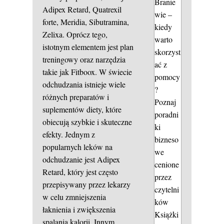
Branie
Adipex Retard, Quatrexil
wie –
forte, Meridia, Sibutramina,
kiedy
Zelixa. Oprócz tego,
warto
istotnym elementem jest plan
skorzyst
treningowy oraz narzędzia
ać z
takie jak Fitboox. W świecie
pomocy
odchudzania istnieje wiele
?
różnych preparatów i
Poznaj
suplementów diety, które
poradni
obiecują szybkie i skuteczne
ki
efekty. Jednym z
bizneso
popularnych leków na
we
odchudzanie jest Adipex
cenione
Retard, który jest często
przez
przepisywany przez lekarzy
czytelni
w celu zmniejszenia
ków
łaknienia i zwiększenia
Książki
spalania kalorii. Innym