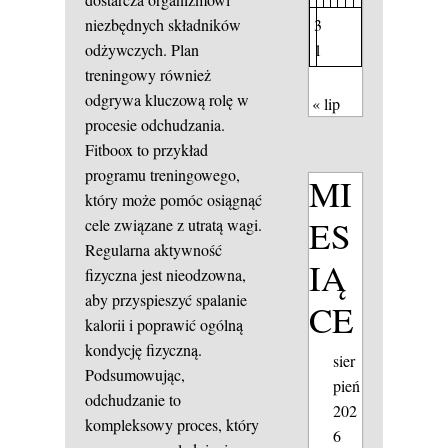
3
niezbędnych składników
1
odżywczych. Plan
treningowy również
odgrywa kluczową rolę w
« lip
procesie odchudzania.
Fitboox to przykład
programu treningowego,
MI
który może pomóc osiągnąć
ES
cele związane z utratą wagi.
Regularna aktywność
IĄ
fizyczna jest nieodzowna,
aby przyspieszyć spalanie
CE
kalorii i poprawić ogólną
kondycję fizyczną.
sier
Podsumowując,
pień
odchudzanie to
202
kompleksowy proces, który
6