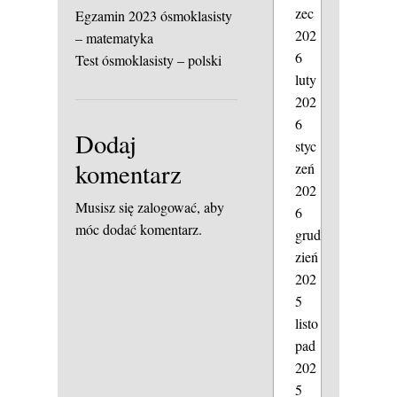
zec
Egzamin 2023 ósmoklasisty
202
– matematyka
6
Test ósmoklasisty – polski
luty
202
6
Dodaj
styc
komentarz
zeń
202
Musisz się
zalogować
, aby
6
móc dodać komentarz.
grud
zień
202
5
listo
pad
202
5