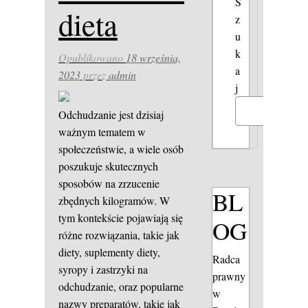
S
dieta
z
u
k
Opublikowano
18 września,
a
2023
przez
admin
j
Szukaj
Odchudzanie jest dzisiaj
ważnym tematem w
społeczeństwie, a wiele osób
poszukuje skutecznych
sposobów na zrzucenie
BL
zbędnych kilogramów. W
tym kontekście pojawiają się
OG
różne rozwiązania, takie jak
diety, suplementy diety,
Radca
syropy i zastrzyki na
prawny
odchudzanie, oraz popularne
w
nazwy preparatów, takie jak