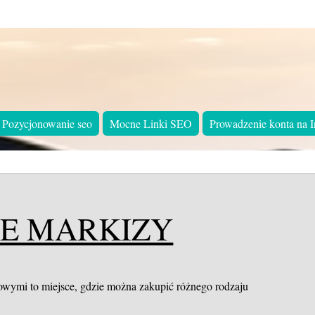
Pozycjonowanie seo
Mocne Linki SEO
Prowadzenie konta na I
E MARKIZY
owymi to miejsce, gdzie można zakupić różnego rodzaju