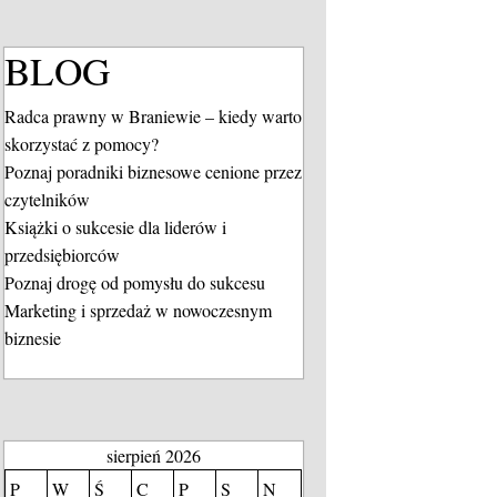
BLOG
Radca prawny w Braniewie – kiedy warto
skorzystać z pomocy?
Poznaj poradniki biznesowe cenione przez
czytelników
Książki o sukcesie dla liderów i
przedsiębiorców
Poznaj drogę od pomysłu do sukcesu
Marketing i sprzedaż w nowoczesnym
biznesie
sierpień 2026
P
W
Ś
C
P
S
N