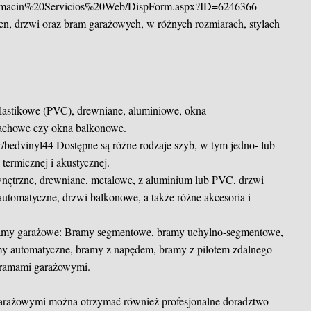
/Informacin%20Servicios%20Web/DispForm.aspx?ID=6246366
ien, drzwi oraz bram garażowych, w różnych rozmiarach, stylach
plastikowe (PVC), drewniane, aluminiowe, okna
dachowe czy okna balkonowe.
r/bedvinyl44
Dostępne są różne rodzaje szyb, w tym jedno- lub
ermicznej i akustycznej.
nętrzne, drewniane, metalowe, z aluminium lub PVC, drzwi
utomatyczne, drzwi balkonowe, a także różne akcesoria i
my garażowe: Bramy segmentowe, bramy uchylno-segmentowe,
y automatyczne, bramy z napędem, bramy z pilotem zdalnego
 bramami garażowymi.
garażowymi można otrzymać również profesjonalne doradztwo