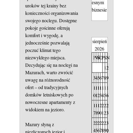
esnym
uroków tej krainy bez
biznesie
konieczności organizowania
swojego noclegu. Dostępne
pokoje gościnne oferują
komfort i wygodę, a
sierpień
jednocześnie pozwalają
2026
poczuć klimat tego
P
W
Ś
C
P
S
N
niezwykłego miejsca.
Decydując się na noclegi na
1
2
Mazurach, warto zwrócić
3
4
5
6
7
8
9
uwagę na różnorodność
ofert – od tradycyjnych
1
1
1
1
1
1
1
domków letniskowych po
0
1
2
3
4
5
6
nowoczesne apartamenty z
1
1
1
2
2
2
2
widokiem na jezioro.
7
8
9
0
1
2
3
2
2
2
2
2
2
3
Mazury słyną z
4
5
6
7
8
9
0
niezliczonych jezior i