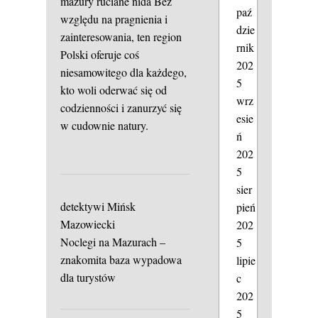
mazury ruciane nida
Bez
paź
względu na pragnienia i
dzie
zainteresowania, ten region
rnik
Polski oferuje coś
202
niesamowitego dla każdego,
5
kto woli oderwać się od
wrz
codzienności i zanurzyć się
esie
w cudownie natury.
ń
202
5
sier
detektywi Mińsk
pień
Mazowiecki
202
Noclegi na Mazurach –
5
znakomita baza wypadowa
lipie
dla turystów
c
202
5