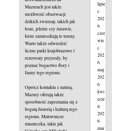
lipie
Mazurach jest także
c
możliwość obserwacji
202
dzikich zwierząt, takich jak
6
łosie, jelenie czy żurawie,
czer
które zamieszkują te tereny.
wie
Warto także odwiedzić
c
liczne parki krajobrazowe i
202
rezerwaty przyrody, by
6
poznać bogactwo flory i
maj
fauny tego regionu.
202
6
Oprócz kontaktu z naturą,
kwi
Mazury oferują także
ecie
sposobność zapoznania się z
ń
bogatą historią i kulturą tego
202
regionu. Malownicze
6
miasteczka, takie jak
mar
Giżycko czy Mikołajki,