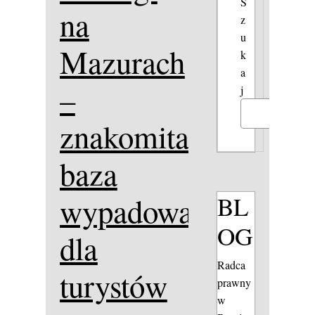
S
na
z
u
Mazurach
k
a
–
j
Szukaj
znakomita
baza
BL
wypadowa
OG
dla
Radca
turystów
prawny
w