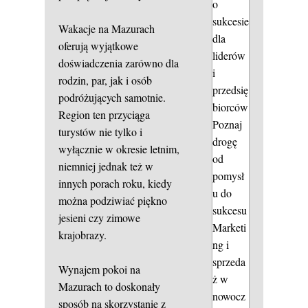
o
sukcesie
Wakacje na Mazurach
dla
oferują wyjątkowe
liderów
doświadczenia zarówno dla
i
rodzin, par, jak i osób
przedsię
podróżujących samotnie.
biorców
Region ten przyciąga
Poznaj
turystów nie tylko i
drogę
wyłącznie w okresie letnim,
od
niemniej jednak też w
pomysł
innych porach roku, kiedy
u do
można podziwiać piękno
sukcesu
jesieni czy zimowe
Marketi
krajobrazy.
ng i
sprzeda
Wynajem pokoi na
ż w
Mazurach to doskonały
nowocz
sposób na skorzystanie z