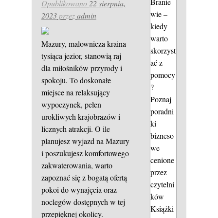
Branie
Opublikowano
22 sierpnia,
wie –
2023
przez
admin
kiedy
warto
Mazury, malownicza kraina
skorzyst
tysiąca jezior, stanowią raj
ać z
dla miłośników przyrody i
pomocy
spokoju. To doskonałe
?
miejsce na relaksujący
Poznaj
wypoczynek, pełen
poradni
urokliwych krajobrazów i
ki
licznych atrakcji. O ile
bizneso
planujesz wyjazd na Mazury
we
i poszukujesz komfortowego
cenione
zakwaterowania, warto
przez
zapoznać się z bogatą ofertą
czytelni
pokoi do wynajęcia oraz
ków
noclegów dostępnych w tej
Książki
przepięknej okolicy.