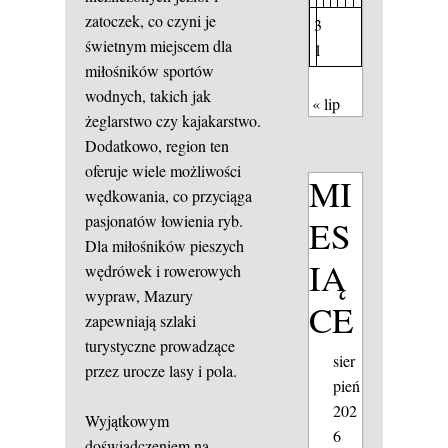
zatoczek, co czyni je
3
świetnym miejscem dla
1
miłośników sportów
wodnych, takich jak
« lip
żeglarstwo czy kajakarstwo.
Dodatkowo, region ten
oferuje wiele możliwości
MI
wędkowania, co przyciąga
pasjonatów łowienia ryb.
ES
Dla miłośników pieszych
IĄ
wędrówek i rowerowych
wypraw, Mazury
CE
zapewniają szlaki
turystyczne prowadzące
sier
przez urocze lasy i pola.
pień
202
Wyjątkowym
6
doświadczeniem na