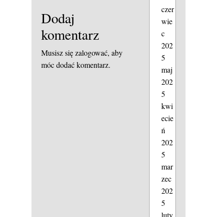
czer
Dodaj
wie
komentarz
c
202
Musisz się
zalogować
, aby
5
móc dodać komentarz.
maj
202
5
kwi
ecie
ń
202
5
mar
zec
202
5
luty