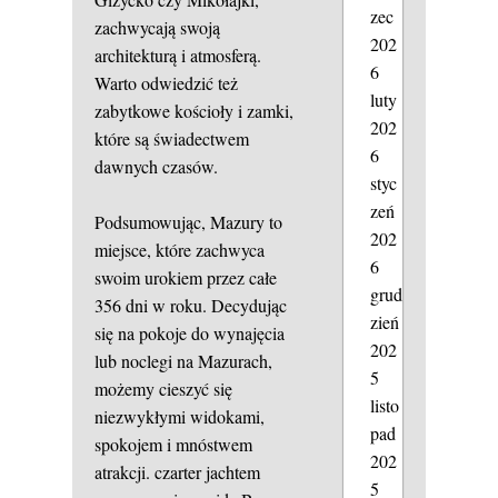
zec
zachwycają swoją
202
architekturą i atmosferą.
6
Warto odwiedzić też
luty
zabytkowe kościoły i zamki,
202
które są świadectwem
6
dawnych czasów.
styc
zeń
Podsumowując, Mazury to
202
miejsce, które zachwyca
6
swoim urokiem przez całe
grud
356 dni w roku. Decydując
zień
się na pokoje do wynajęcia
202
lub noclegi na Mazurach,
5
możemy cieszyć się
listo
niezwykłymi widokami,
pad
spokojem i mnóstwem
202
atrakcji.
czarter jachtem
5