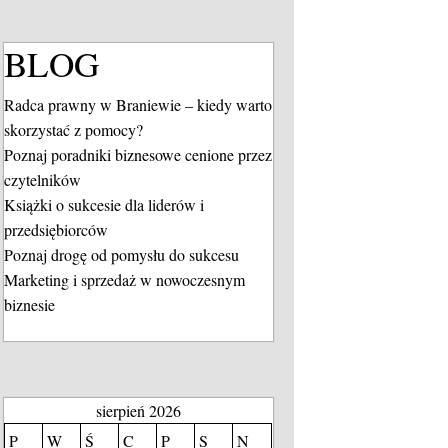
BLOG
Radca prawny w Braniewie – kiedy warto
skorzystać z pomocy?
Poznaj poradniki biznesowe cenione przez
czytelników
Książki o sukcesie dla liderów i
przedsiębiorców
Poznaj drogę od pomysłu do sukcesu
Marketing i sprzedaż w nowoczesnym
biznesie
sierpień 2026
P
W
Ś
C
P
S
N