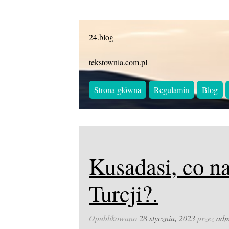
24.blog
tekstownia.com.pl
Strona główna
Regulamin
Blog
Kusadasi, co n
Turcji?.
Opublikowano
28 stycznia, 2023
przez
adm