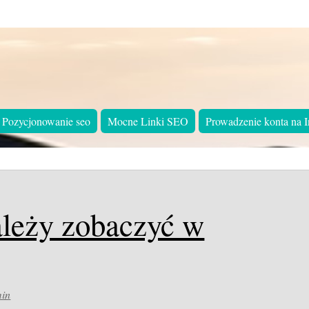
Pozycjonowanie seo
Mocne Linki SEO
Prowadzenie konta na I
ależy zobaczyć w
in