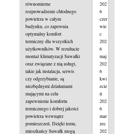
202
równomierne
6
rozprowadzenie chłodnego
czer
powietrza w całym
wie
budynku, co zapewnia
c
optymalny komfort
202
termiczny dla wszystkich
6
użytkowników. W rezultacie
maj
montaż klimatyzacji Suwałki
202
oraz związane z nią usługi,
6
takie jak instalacja, serwis
kwi
czy odgrzybianie, są
ecie
niezbędnymi działaniami
ń
mającymi na celu
202
zapewnienie komfortu
6
termicznego i dobrej jakości
mar
powietrza wewnątrz
zec
pomieszczeń. Dzięki temu,
202
mieszkańcy Suwałk mogą