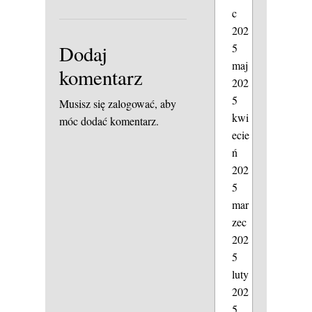
c
202
5
Dodaj
maj
komentarz
202
5
Musisz się
zalogować
, aby
kwi
móc dodać komentarz.
ecie
ń
202
5
mar
zec
202
5
luty
202
5