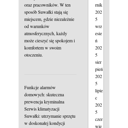
rnik
oraz pracowników. W ten
202
sposób Suwałki stają się
5
miejscem, gdzie niezależnie
wrz
od warunków
esie
atmosferycznych, każdy
ń
może cieszyć się spokojem i
202
komfortem w swoim
5
otoczeniu.
sier
pień
202
5
Funkcje alarmów
lipie
domowych: skuteczna
c
prewencja kryminalna
202
Serwis klimatyzacji
5
Suwałki: utrzymanie sprzętu
czer
w doskonałej kondycji
wie