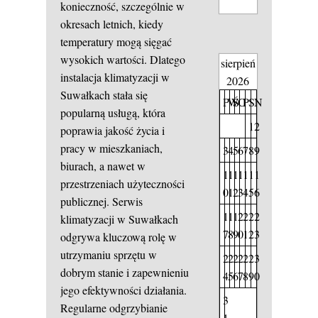
konieczność, szczególnie w
okresach letnich, kiedy
temperatury mogą sięgać
wysokich wartości. Dlatego
sierpień
instalacja klimatyzacji w
2026
Suwałkach stała się
P
W
Ś
C
P
S
N
popularną usługą, która
1
2
poprawia jakość życia i
pracy w mieszkaniach,
3
4
5
6
7
8
9
biurach, a nawet w
1
1
1
1
1
1
1
przestrzeniach użyteczności
0
1
2
3
4
5
6
publicznej. Serwis
1
1
1
2
2
2
2
klimatyzacji w Suwałkach
7
8
9
0
1
2
3
odgrywa kluczową rolę w
utrzymaniu sprzętu w
2
2
2
2
2
2
3
dobrym stanie i zapewnieniu
4
5
6
7
8
9
0
jego efektywności działania.
3
Regularne odgrzybianie
1