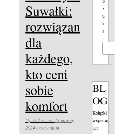
S
Suwałki:
z
u
rozwiązanie
k
a
dla
j
Szukaj
każdego,
kto ceni
BL
sobie
OG
komfort
Książki
wspieraj
Opublikowano
13 marca,
ące
2024
przez
admin