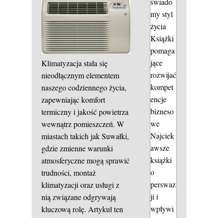
świado
my styl
życia
Książki
pomaga
jące
Klimatyzacja stała się
rozwijać
nieodłącznym elementem
kompet
naszego codziennego życia,
encje
zapewniając komfort
bizneso
termiczny i jakość powietrza
we
wewnątrz pomieszczeń. W
Najciek
miastach takich jak Suwałki,
awsze
gdzie zmienne warunki
książki
atmosferyczne mogą sprawić
o
trudności, montaż
perswaz
klimatyzacji oraz usługi z
ji i
nią związane odgrywają
wpływi
kluczową rolę. Artykuł ten