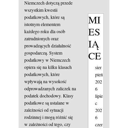
Niemczech dotyczą przede
wszystkim kwestii
MI
podatkowych, które są
istotnym elementem
ES
każdego roku dla osób
zatrudnionych oraz
IĄ
prowadzących działalność
CE
gospodarczą. System
podatkowy w Niemczech
opiera się na kilku klasach
sier
podatkowych, które
pień
wpływają na wysokość
202
odprowadzanych zaliczek na
6
podatek dochodowy. Klasy
lipie
podatkowe są ustalane w
c
zależności od sytuacji
202
rodzinnej i mogą różnić się
6
w zależności od tego, czy
czer