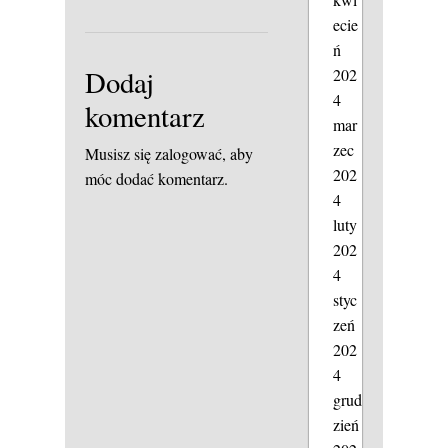
ecie
ń
Dodaj
202
4
komentarz
mar
zec
Musisz się
zalogować
, aby
202
móc dodać komentarz.
4
luty
202
4
styc
zeń
202
4
grud
zień