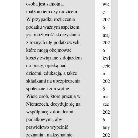
osoba jest samotna,
wie
małżonkiem czy rodzicem.
c
W przypadku rozliczenia
202
podatku ważnym aspektem
6
jest możliwość skorzystania
maj
z różnych ulg podatkowych,
202
które mogą obejmować
6
koszty związane z dojazdem
kwi
do pracy, opieką nad
ecie
dziećmi, edukacją, a także
ń
składkami na ubezpieczenia
202
społeczne i zdrowotne.
6
Wiele osób, które pracują w
mar
Niemczech, decyduje się na
zec
współpracę z doradcami
202
podatkowymi, aby
6
prawidłowo wypełnić
luty
zeznania i maksymalnie
202