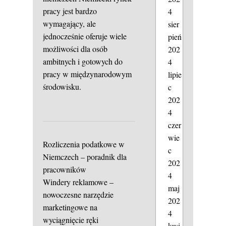
pracy jest bardzo
4
wymagający, ale
sier
jednocześnie oferuje wiele
pień
możliwości dla osób
202
ambitnych i gotowych do
4
pracy w międzynarodowym
lipie
środowisku.
c
202
4
czer
wie
Rozliczenia podatkowe w
c
Niemczech – poradnik dla
202
pracowników
4
Windery reklamowe –
maj
nowoczesne narzędzie
202
marketingowe na
4
wyciągnięcie ręki
kwi