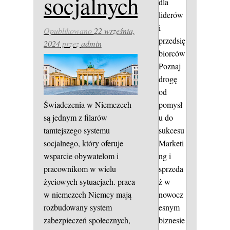
socjalnych?
dla
liderów
i
Opublikowano
22 września,
przedsię
2024
przez
admin
biorców
Poznaj
drogę
od
Świadczenia w Niemczech
pomysł
są jednym z filarów
u do
tamtejszego systemu
sukcesu
socjalnego, który oferuje
Marketi
wsparcie obywatelom i
ng i
pracownikom w wielu
sprzeda
życiowych sytuacjach.
praca
ż w
w niemczech
Niemcy mają
nowocz
rozbudowany system
esnym
zabezpieczeń społecznych,
biznesie