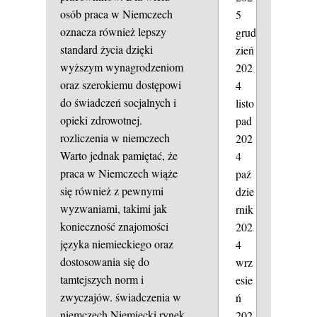
osób praca w Niemczech
5
oznacza również lepszy
grud
standard życia dzięki
zień
wyższym wynagrodzeniom
202
oraz szerokiemu dostępowi
4
do świadczeń socjalnych i
listo
opieki zdrowotnej.
pad
rozliczenia w niemczech
202
Warto jednak pamiętać, że
4
praca w Niemczech wiąże
paź
się również z pewnymi
dzie
wyzwaniami, takimi jak
rnik
konieczność znajomości
202
języka niemieckiego oraz
4
dostosowania się do
wrz
tamtejszych norm i
esie
zwyczajów.
świadczenia w
ń
niemczech
Niemiecki rynek
202