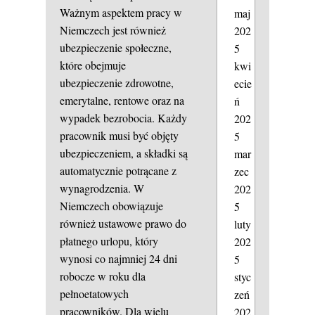
Ważnym aspektem pracy w
maj
Niemczech jest również
202
ubezpieczenie społeczne,
5
które obejmuje
kwi
ubezpieczenie zdrowotne,
ecie
emerytalne, rentowe oraz na
ń
wypadek bezrobocia. Każdy
202
pracownik musi być objęty
5
ubezpieczeniem, a składki są
mar
automatycznie potrącane z
zec
wynagrodzenia. W
202
Niemczech obowiązuje
5
również ustawowe prawo do
luty
płatnego urlopu, który
202
wynosi co najmniej 24 dni
5
robocze w roku dla
styc
pełnoetatowych
zeń
pracowników. Dla wielu
202