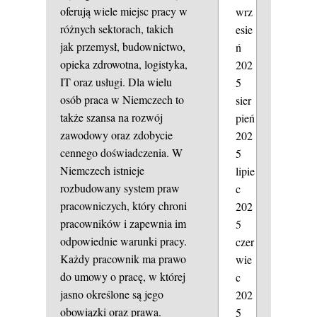
oferują wiele miejsc pracy w
wrz
różnych sektorach, takich
esie
jak przemysł, budownictwo,
ń
opieka zdrowotna, logistyka,
202
IT oraz usługi. Dla wielu
5
osób praca w Niemczech to
sier
także szansa na rozwój
pień
zawodowy oraz zdobycie
202
cennego doświadczenia. W
5
Niemczech istnieje
lipie
rozbudowany system praw
c
pracowniczych, który chroni
202
pracowników i zapewnia im
5
odpowiednie warunki pracy.
czer
Każdy pracownik ma prawo
wie
do umowy o pracę, w której
c
jasno określone są jego
202
obowiązki oraz prawa.
5