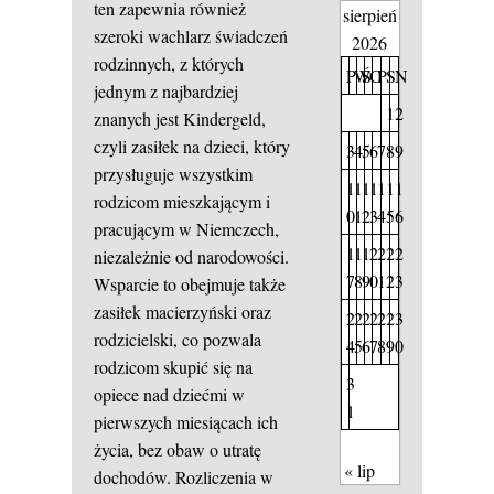
ten zapewnia również
sierpień
szeroki wachlarz świadczeń
2026
rodzinnych, z których
P
W
Ś
C
P
S
N
jednym z najbardziej
1
2
znanych jest Kindergeld,
czyli zasiłek na dzieci, który
3
4
5
6
7
8
9
przysługuje wszystkim
1
1
1
1
1
1
1
rodzicom mieszkającym i
0
1
2
3
4
5
6
pracującym w Niemczech,
1
1
1
2
2
2
2
niezależnie od narodowości.
7
8
9
0
1
2
3
Wsparcie to obejmuje także
zasiłek macierzyński oraz
2
2
2
2
2
2
3
rodzicielski, co pozwala
4
5
6
7
8
9
0
rodzicom skupić się na
3
opiece nad dziećmi w
1
pierwszych miesiącach ich
życia, bez obaw o utratę
« lip
dochodów. Rozliczenia w