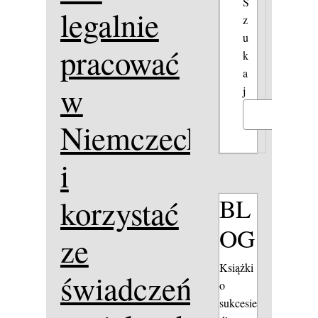
S
legalnie
z
u
pracować
k
a
w
j
Szukaj
Niemczech
i
BL
korzystać
OG
ze
Książki
świadczeń
o
sukcesie