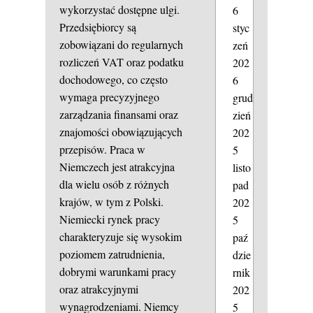
wykorzystać dostępne ulgi.
6
Przedsiębiorcy są
styc
zobowiązani do regularnych
zeń
rozliczeń VAT oraz podatku
202
dochodowego, co często
6
wymaga precyzyjnego
grud
zarządzania finansami oraz
zień
znajomości obowiązujących
202
przepisów. Praca w
5
Niemczech jest atrakcyjna
listo
dla wielu osób z różnych
pad
krajów, w tym z Polski.
202
Niemiecki rynek pracy
5
charakteryzuje się wysokim
paź
poziomem zatrudnienia,
dzie
dobrymi warunkami pracy
rnik
oraz atrakcyjnymi
202
wynagrodzeniami. Niemcy
5