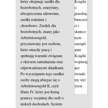
który obejmuje zasiłki dla
Książki
bezrobotnych, emerytury,
o
ubezpieczenia zdrowotne,
przedsię
zasiłki rodzinne i
biorczoś
chorobowe. Zasiłek dla
ci i
bezrobotnych, znany jako
skutecz
Arbeitslosengeld,
nym
przyznawany jest osobom,
zarządz
które utraciły pracę i
aniu
spełniają warunki związane
Książki
z okresem zatrudnienia oraz
wspieraj
odprowadzanymi składkami.
ące
Po wyczerpaniu tego zasiłku
świado
osoby mogą ubiegać się o
my styl
Arbeitslosengeld II, czyli
życia
Hartz IV, który jest formą
pomocy socjalnej dla osób o
niskich dochodach. System