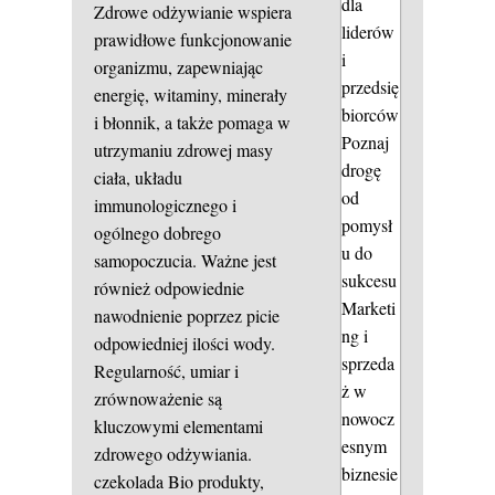
dla
Zdrowe odżywianie wspiera
liderów
prawidłowe funkcjonowanie
i
organizmu, zapewniając
przedsię
energię, witaminy, minerały
biorców
i błonnik, a także pomaga w
Poznaj
utrzymaniu zdrowej masy
drogę
ciała, układu
od
immunologicznego i
pomysł
ogólnego dobrego
u do
samopoczucia. Ważne jest
sukcesu
również odpowiednie
Marketi
nawodnienie poprzez picie
ng i
odpowiedniej ilości wody.
sprzeda
Regularność, umiar i
ż w
zrównoważenie są
nowocz
kluczowymi elementami
esnym
zdrowego odżywiania.
biznesie
czekolada
Bio produkty,