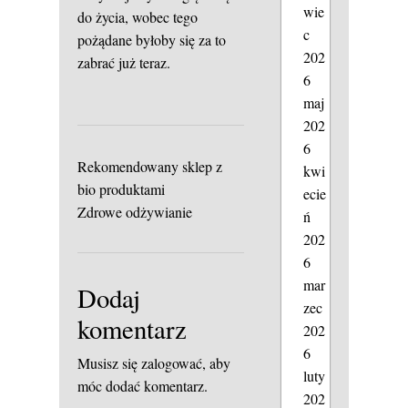
wie
do życia, wobec tego
c
pożądane byłoby się za to
202
zabrać już teraz.
6
maj
202
6
Rekomendowany sklep z
kwi
bio produktami
ecie
Zdrowe odżywianie
ń
202
6
mar
Dodaj
zec
komentarz
202
6
Musisz się
zalogować
, aby
luty
móc dodać komentarz.
202