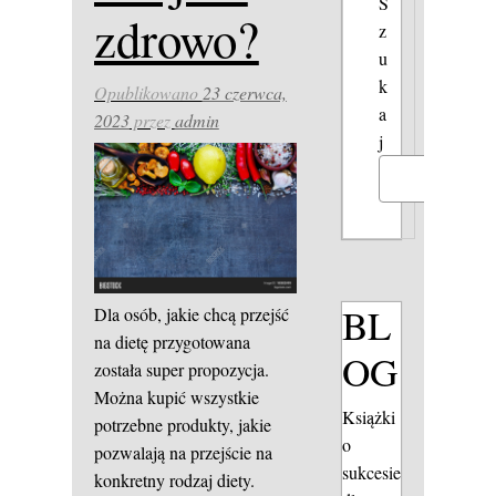
S
zdrowo?
z
u
k
Opublikowano
23 czerwca,
a
2023
przez
admin
j
Szukaj
BL
Dla osób, jakie chcą przejść
na dietę przygotowana
OG
została super propozycja.
Można kupić wszystkie
Książki
potrzebne produkty, jakie
o
pozwalają na przejście na
sukcesie
konkretny rodzaj diety.