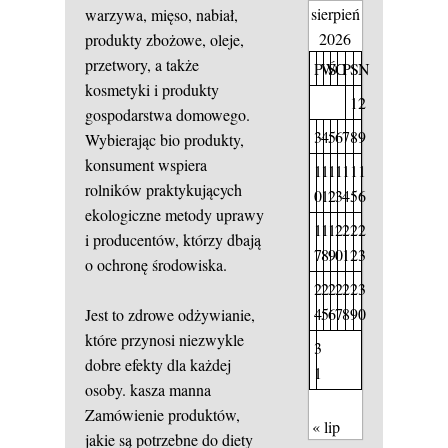
sierpień
warzywa, mięso, nabiał,
2026
produkty zbożowe, oleje,
przetwory, a także
P
W
Ś
C
P
S
N
kosmetyki i produkty
1
2
gospodarstwa domowego.
3
4
5
6
7
8
9
Wybierając bio produkty,
konsument wspiera
1
1
1
1
1
1
1
rolników praktykujących
0
1
2
3
4
5
6
ekologiczne metody uprawy
1
1
1
2
2
2
2
i producentów, którzy dbają
7
8
9
0
1
2
3
o ochronę środowiska.
2
2
2
2
2
2
3
4
5
6
7
8
9
0
Jest to zdrowe odżywianie,
które przynosi niezwykle
3
dobre efekty dla każdej
1
osoby.
kasza manna
Zamówienie produktów,
« lip
jakie są potrzebne do diety