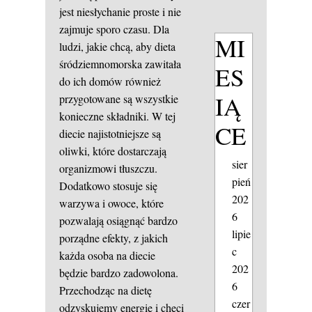
jest niesłychanie proste i nie
zajmuje sporo czasu. Dla
MI
ludzi, jakie chcą, aby dieta
śródziemnomorska zawitała
ES
do ich domów również
IĄ
przygotowane są wszystkie
konieczne składniki. W tej
CE
diecie najistotniejsze są
oliwki, które dostarczają
sier
organizmowi tłuszczu.
pień
Dodatkowo stosuje się
202
warzywa i owoce, które
6
pozwalają osiągnąć bardzo
lipie
porządne efekty, z jakich
c
każda osoba na diecie
202
będzie bardzo zadowolona.
6
Przechodząc na dietę
czer
odzyskujemy energię i chęci