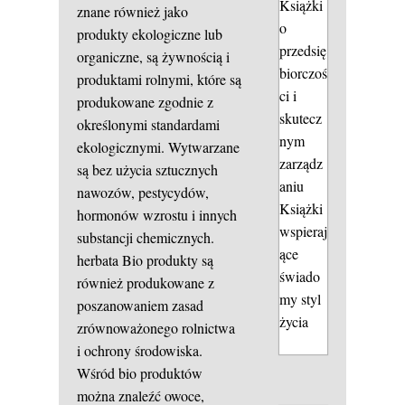
Książki
znane również jako
o
produkty ekologiczne lub
przedsię
organiczne, są żywnością i
biorczoś
produktami rolnymi, które są
ci i
produkowane zgodnie z
skutecz
określonymi standardami
nym
ekologicznymi. Wytwarzane
zarządz
są bez użycia sztucznych
aniu
nawozów, pestycydów,
Książki
hormonów wzrostu i innych
wspieraj
substancji chemicznych.
ące
herbata
Bio produkty są
świado
również produkowane z
my styl
poszanowaniem zasad
życia
zrównoważonego rolnictwa
i ochrony środowiska.
Wśród bio produktów
można znaleźć owoce,