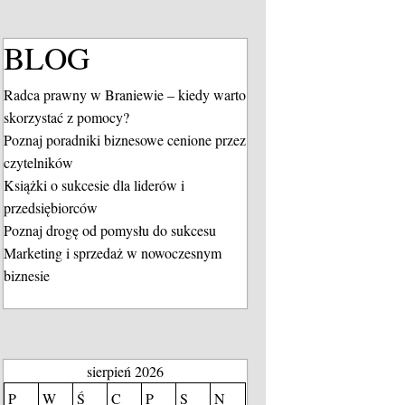
BLOG
Radca prawny w Braniewie – kiedy warto
skorzystać z pomocy?
Poznaj poradniki biznesowe cenione przez
czytelników
Książki o sukcesie dla liderów i
przedsiębiorców
Poznaj drogę od pomysłu do sukcesu
Marketing i sprzedaż w nowoczesnym
biznesie
sierpień 2026
P
W
Ś
C
P
S
N