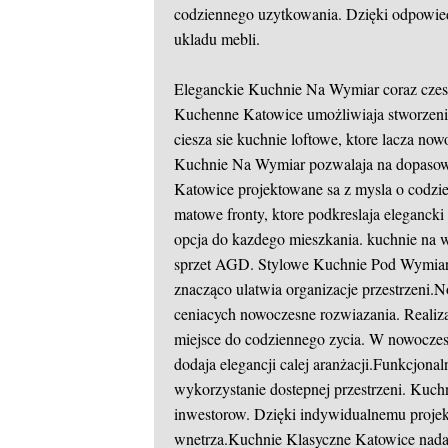
codziennego uzytkowania. Dzięki odpowie
ukladu mebli.
Eleganckie Kuchnie Na Wymiar coraz czes
Kuchenne Katowice umożliwiaja stworzeni
ciesza sie kuchnie loftowe, ktore lacza n
Kuchnie Na Wymiar pozwalaja na dopasow
Katowice projektowane sa z mysla o codz
matowe fronty, ktore podkreslaja eleganck
opcja do kazdego mieszkania.
kuchnie na 
sprzet AGD. Stylowe Kuchnie Pod Wymiar 
znacząco ulatwia organizacje przestrzeni
ceniacych nowoczesne rozwiazania. Reali
miejsce do codziennego zycia. W nowoczesn
dodaja elegancji calej aranżacji.Funkcjo
wykorzystanie dostepnej przestrzeni. Kuc
inwestorow. Dzięki indywidualnemu projek
wnetrza.Kuchnie Klasyczne Katowice nadal