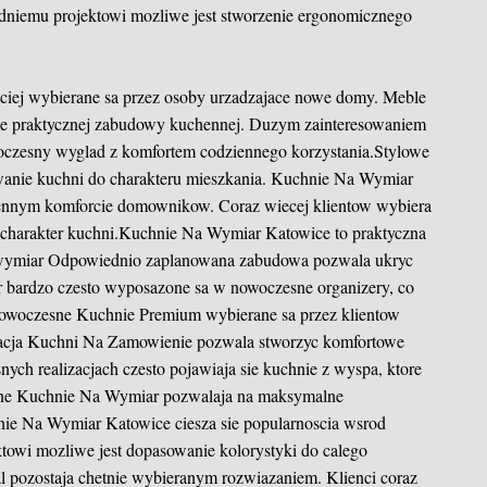
dniemu projektowi mozliwe jest stworzenie ergonomicznego
ciej wybierane sa przez osoby urzadzajace nowe domy. Meble
e praktycznej zabudowy kuchennej. Duzym zainteresowaniem
owoczesny wyglad z komfortem codziennego korzystania.Stylowe
anie kuchni do charakteru mieszkania. Kuchnie Na Wymiar
iennym komforcie domownikow. Coraz wiecej klientow wybiera
i charakter kuchni.Kuchnie Na Wymiar Katowice to praktyczna
wymiar
Odpowiednio zaplanowana zabudowa pozwala ukryc
bardzo czesto wyposazone sa w nowoczesne organizery, co
.Nowoczesne Kuchnie Premium wybierane sa przez klientow
zacja Kuchni Na Zamowienie pozwala stworzyc komfortowe
ych realizacjach czesto pojawiaja sie kuchnie z wyspa, ktore
nalne Kuchnie Na Wymiar pozwalaja na maksymalne
hnie Na Wymiar Katowice ciesza sie popularnoscia wsrod
towi mozliwe jest dopasowanie kolorystyki do calego
 pozostaja chetnie wybieranym rozwiazaniem. Klienci coraz