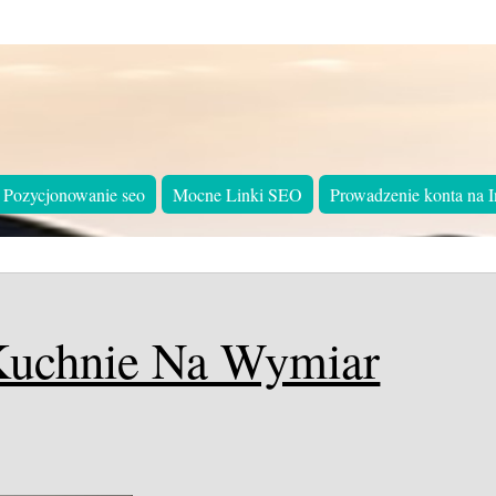
Pozycjonowanie seo
Mocne Linki SEO
Prowadzenie konta na I
Kuchnie Na Wymiar