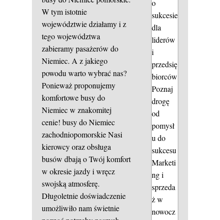
o
W tym istotnie
sukcesie
województwie działamy i z
dla
tego województwa
liderów
zabieramy pasażerów do
i
Niemiec. A z jakiego
przedsię
powodu warto wybrać nas?
biorców
Ponieważ proponujemy
Poznaj
komfortowe busy do
drogę
Niemiec w znakomitej
od
cenie!
busy do Niemiec
pomysł
zachodniopomorskie
Nasi
u do
kierowcy oraz obsługa
sukcesu
busów dbają o Twój komfort
Marketi
w okresie jazdy i wręcz
ng i
swojską atmosferę.
sprzeda
Długoletnie doświadczenie
ż w
umożliwiło nam świetnie
nowocz