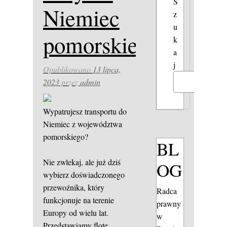
S
Niemiec
z
u
pomorskie
k
a
j
Opublikowano
13 lipca,
2023
przez
admin
Szukaj
Wypatrujesz transportu do
Niemiec z województwa
pomorskiego?
BL
Nie zwlekaj, ale już dziś
OG
wybierz doświadczonego
przewoźnika, który
Radca
funkcjonuje na terenie
prawny
Europy od wielu lat.
w
Przedstawiamy flotę