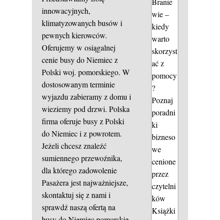
Branie
innowacyjnych,
wie –
klimatyzowanych busów i
kiedy
pewnych kierowców.
warto
Oferujemy w osiągalnej
skorzyst
cenie busy do Niemiec z
ać z
Polski woj. pomorskiego. W
pomocy
dostosowanym terminie
?
wyjazdu zabieramy z domu i
Poznaj
wieziemy pod drzwi. Polska
poradni
firma oferuje busy z Polski
ki
do Niemiec i z powrotem.
bizneso
Jeżeli chcesz znaleźć
we
sumiennego przewoźnika,
cenione
dla którego zadowolenie
przez
Pasażera jest najważniejsze,
czytelni
skontaktuj się z nami i
ków
sprawdź naszą ofertą na
Książki
busy do Niemiec pomorskie.