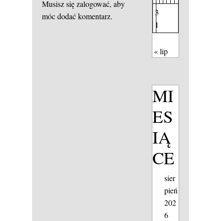
Musisz się
zalogować
, aby
3
móc dodać komentarz.
1
« lip
MI
ES
IĄ
CE
sier
pień
202
6